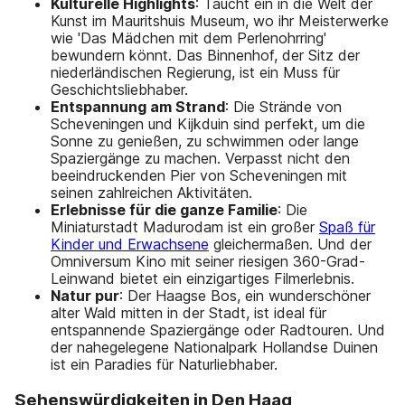
Kulturelle Highlights
: Taucht ein in die Welt der
Kunst im Mauritshuis Museum, wo ihr Meisterwerke
wie 'Das Mädchen mit dem Perlenohrring'
bewundern könnt. Das Binnenhof, der Sitz der
niederländischen Regierung, ist ein Muss für
Geschichtsliebhaber.
Entspannung am Strand
: Die Strände von
Scheveningen und Kijkduin sind perfekt, um die
Sonne zu genießen, zu schwimmen oder lange
Spaziergänge zu machen. Verpasst nicht den
beeindruckenden Pier von Scheveningen mit
seinen zahlreichen Aktivitäten.
Erlebnisse für die ganze Familie
: Die
Miniaturstadt Madurodam ist ein großer
Spaß für
Kinder und Erwachsene
gleichermaßen. Und der
Omniversum Kino mit seiner riesigen 360-Grad-
Leinwand bietet ein einzigartiges Filmerlebnis.
Natur pur
: Der Haagse Bos, ein wunderschöner
alter Wald mitten in der Stadt, ist ideal für
entspannende Spaziergänge oder Radtouren. Und
der nahegelegene Nationalpark Hollandse Duinen
ist ein Paradies für Naturliebhaber.
Sehenswürdigkeiten in Den Haag