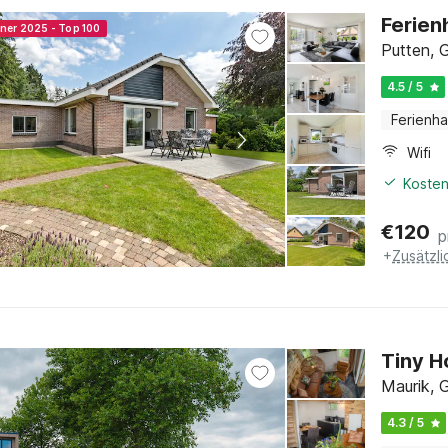
Ferien
nner 2025 - Top 100
Putten, 
4.5 / 5
Ferienh
Wifi
Kosten
€
120
p
+
Zusätzl
Tiny H
Maurik, 
4.3 / 5