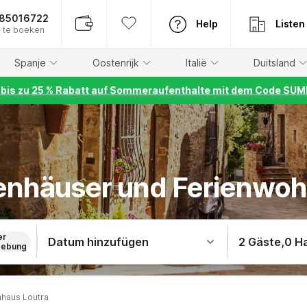
885016722
Help
Listen
 te boeken
Spanje
Oostenrijk
Italië
Duitsland
r bis zu 25 % Rabatt auf Sommeraufenthalte mit dem Code S
ienhäuser und Ferienwo
er
Datum hinzufügen
2 Gäste
,
0 H
ebung
nhaus Loutra