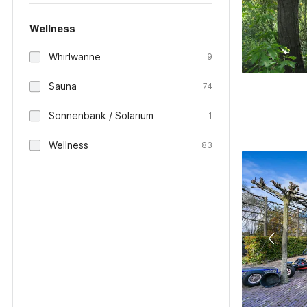
Wellness
Whirlwanne
9
Sauna
74
Sonnenbank / Solarium
1
Wellness
83