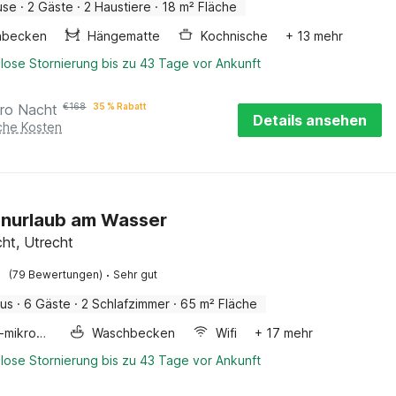
use
·
2 Gäste
·
2 Haustiere
·
18 m² Fläche
hbecken
Hängematte
Kochnische
+ 13 mehr
lose Stornierung bis zu 43 Tage vor Ankunft
ro Nacht
€
168
35 % Rabatt
Details ansehen
iche Kosten
enurlaub am Wasser
ht, Utrecht
·
(79 Bewertungen)
Sehr gut
aus
·
6 Gäste
·
2 Schlafzimmer
·
65 m² Fläche
Kombi-mikrowelle
Waschbecken
Wifi
+ 17 mehr
lose Stornierung bis zu 43 Tage vor Ankunft