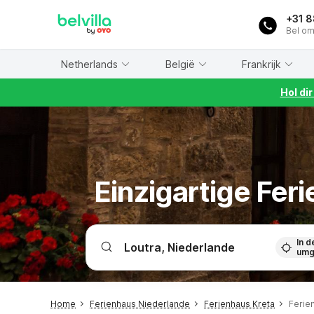
WIZARD MEMBER
+31 
Bel om
Netherlands
België
Frankrijk
Hol di
Einzigartige Fer
In d
umg
Home
Ferienhaus Niederlande
Ferienhaus Kreta
Ferie