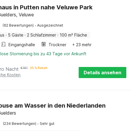
haus in Putten nahe Veluwe Park
Guelders, Veluwe
·
(62 Bewertungen)
Ausgezeichnet
aus
·
5 Gäste
·
2 Schlafzimmer
·
100 m² Fläche
Eingangshalle
Trockner
+ 23 mehr
lose Stornierung bis zu 43 Tage vor Ankunft
ro Nacht
€
181
35 % Rabatt
Details ansehen
iche Kosten
ouse am Wasser in den Niederlanden
Guelders
·
(234 Bewertungen)
Sehr gut