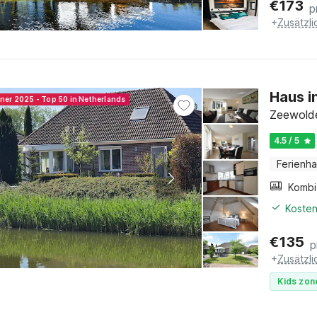
€
173
p
+
Zusätzl
Haus i
nner 2025 - Top 50 in Netherlands
Zeewolde
4.5 / 5
Ferienh
Kosten
€
135
p
+
Zusätzl
Kids zon