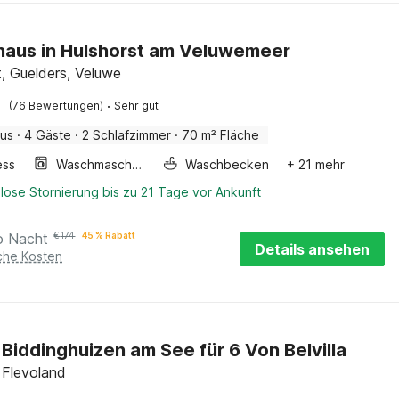
haus in Hulshorst am Veluwemeer
t, Guelders, Veluwe
·
(76 Bewertungen)
Sehr gut
aus
·
4 Gäste
·
2 Schlafzimmer
·
70 m² Fläche
ess
Waschmaschine
Waschbecken
+ 21 mehr
lose Stornierung bis zu 21 Tage vor Ankunft
o Nacht
€
174
45 % Rabatt
Details ansehen
iche Kosten
n Biddinghuizen am See für 6 Von Belvilla
 Flevoland