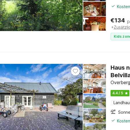
Kosten
€
134
p
+
Zusätzl
Kids zon
Haus n
Belvill
Overberg
4.4 / 5
Landhau
Sonne
Kosten