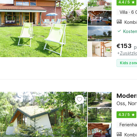
4.4 / 5
Villa
·
6 
Kosten
€
153
p
+
Zusätzl
Kids zon
Moder
Oss, Nor
4.3 / 5
Ferienh