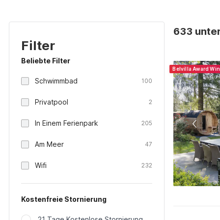
633 unter
Filter
Beliebte Filter
Belvilla Award Wi
Schwimmbad
100
Privatpool
2
In Einem Ferienpark
205
Am Meer
47
Wifi
232
Kostenfreie Stornierung
21 Tage Kostenlose Stornierung