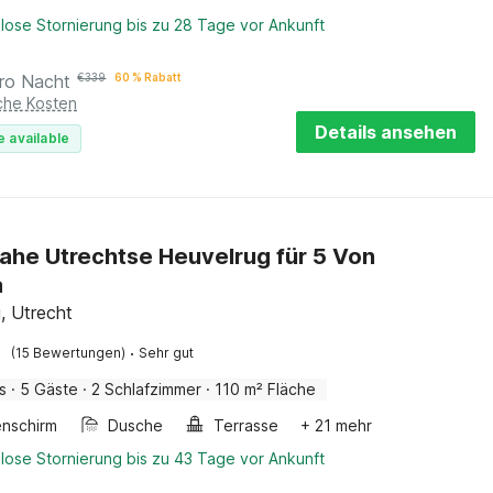
lose Stornierung bis zu 28 Tage vor Ankunft
ro Nacht
€
339
60 % Rabatt
iche Kosten
Details ansehen
e available
ahe Utrechtse Heuvelrug für 5 Von
a
, Utrecht
·
(15 Bewertungen)
Sehr gut
s
·
5 Gäste
·
2 Schlafzimmer
·
110 m² Fläche
nschirm
Dusche
Terrasse
+ 21 mehr
lose Stornierung bis zu 43 Tage vor Ankunft