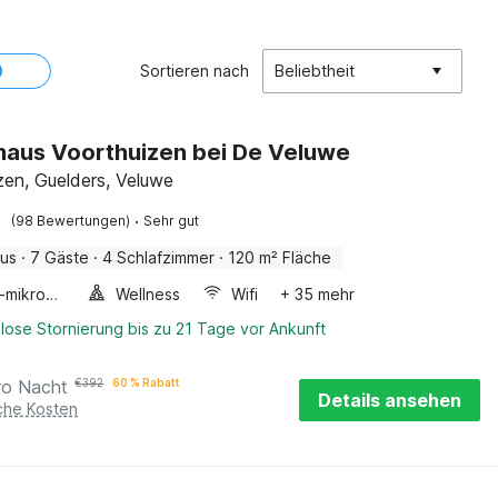
Sortieren nach
Beliebtheit
haus Voorthuizen bei De Veluwe
zen, Guelders, Veluwe
·
(98 Bewertungen)
Sehr gut
aus
·
7 Gäste
·
4 Schlafzimmer
·
120 m² Fläche
Kombi-mikrowelle
Wellness
Wifi
+ 35 mehr
lose Stornierung bis zu 21 Tage vor Ankunft
ro Nacht
€
392
60 % Rabatt
Details ansehen
iche Kosten