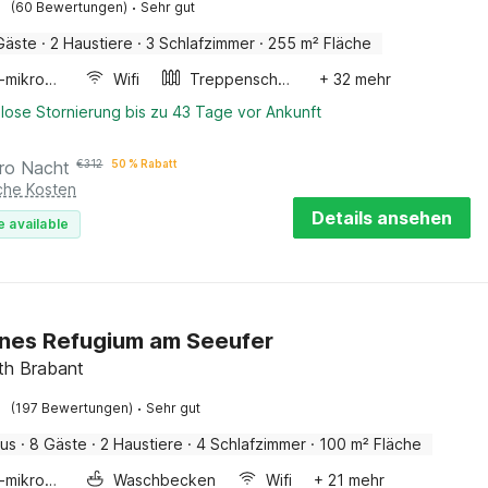
·
(60 Bewertungen)
Sehr gut
Gäste
·
2 Haustiere
·
3 Schlafzimmer
·
255 m² Fläche
Kombi-mikrowelle
Wifi
Treppenschutzgitter
+ 32 mehr
lose Stornierung bis zu 43 Tage vor Ankunft
ro Nacht
€
312
50 % Rabatt
iche Kosten
Details ansehen
e available
nes Refugium am Seeufer
th Brabant
·
(197 Bewertungen)
Sehr gut
aus
·
8 Gäste
·
2 Haustiere
·
4 Schlafzimmer
·
100 m² Fläche
Kombi-mikrowelle
Waschbecken
Wifi
+ 21 mehr