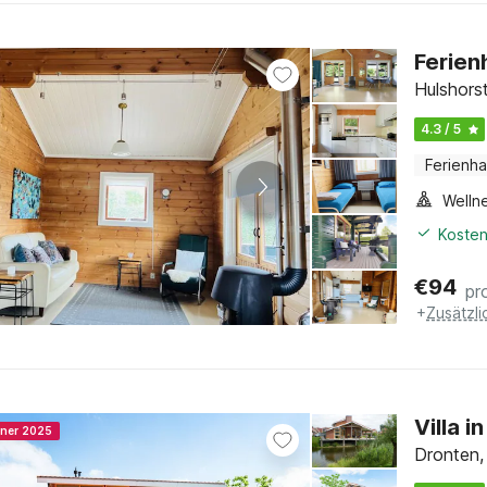
Ferien
Hulshors
4.3 / 5
Ferienh
Welln
Kosten
€
94
pr
+
Zusätzl
Villa i
nner 2025
Dronten,