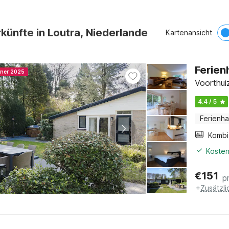
künfte in Loutra, Niederlande
Kartenansicht
Ferien
nner 2025
Voorthui
4.4 / 5
Ferienh
Kosten
€
151
p
+
Zusätzl