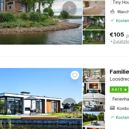
Tiny Ho
Wasc
Kosten
€
105
p
+
Zusätzl
Famili
Loosdrec
4.4 / 5
Ferienh
Kosten