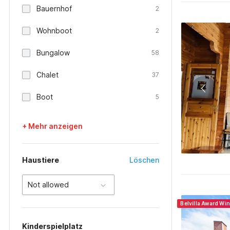
Bauernhof
2
Wohnboot
2
Bungalow
58
Chalet
37
Boot
5
+ Mehr anzeigen
Haustiere
Löschen
Not allowed
Belvilla Award Wi
Kinderspielplatz