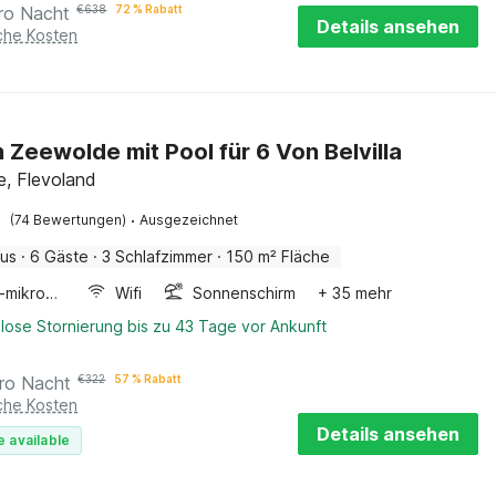
ro Nacht
€
638
72 % Rabatt
Details ansehen
iche Kosten
n Zeewolde mit Pool für 6 Von Belvilla
, Flevoland
·
(74 Bewertungen)
Ausgezeichnet
aus
·
6 Gäste
·
3 Schlafzimmer
·
150 m² Fläche
Kombi-mikrowelle
Wifi
Sonnenschirm
+ 35 mehr
lose Stornierung bis zu 43 Tage vor Ankunft
ro Nacht
€
322
57 % Rabatt
iche Kosten
Details ansehen
e available