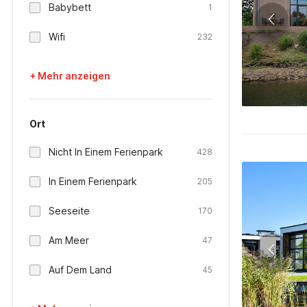
Babybett
1
Wifi
232
+ Mehr anzeigen
Ort
Nicht In Einem Ferienpark
428
In Einem Ferienpark
205
Seeseite
170
Am Meer
47
Auf Dem Land
45