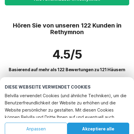
Hören Sie von unseren 122 Kunden in
Rethymnon
4.5/5
Basierend auf mehr als 122 Bewertungen zu 121 Häusern
DIESE WEBSEITE VERWENDET COOKIES
Beliebteste Reiseziele für Urlaub
Belvilla verwendet Cookies (und ähnliche Techniken), um die
Benutzerfreundlichkeit der Website zu erhöhen und die
Top-Städte mit Top-Annehmlichkeiten für den Urlaub
Website persönlicher zu gestalten. Mit diesen Cookies
Ferienhaus auf einem Ferienpark loutra
können Belvilla und Dritte Ihnen auf und eventuell auch
Beliebte Ausstattungen für Urlaub in Rethymnon
Kinderfreundliche Ferienunterkünfte georgioupoli
außerhalb unserer Website folgen, um Werbung Ihren
Kinderfreundliche Ferienunterkünfte
Anpassen
Akzeptiere alle
Beliebte Städte für den Urlaub in Kreta
Interessen anzupassen und das Teilen von Informationen über
Kinderfreundliche Ferienunterkünfte mathes