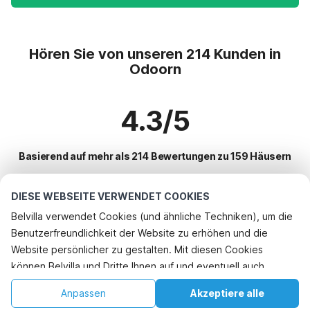
Hören Sie von unseren 214 Kunden in
Odoorn
4.3/5
Basierend auf mehr als 214 Bewertungen zu 159 Häusern
DIESE WEBSEITE VERWENDET COOKIES
Beliebteste Reiseziele für Urlaub
Belvilla verwendet Cookies (und ähnliche Techniken), um die
Benutzerfreundlichkeit der Website zu erhöhen und die
Top-Städte mit Top-Annehmlichkeiten für den Urlaub
Rufen Sie an, um zu buchen
Website persönlicher zu gestalten. Mit diesen Cookies
Urlaub mit Hund - Haustierfreundliche Ferienunterkünfte langedijke
können Belvilla und Dritte Ihnen auf und eventuell auch
Beliebte Ausstattungen für Urlaub in Odoorn
Ferienhaus auf einem Ferienpark ruinerwold
außerhalb unserer Website folgen, um Werbung Ihren
Urlaub mit Hund - Haustierfreundliche Ferienunterkünfte
Anpassen
Akzeptiere alle
Beliebte Städte für den Urlaub in Drenthe
Interessen anzupassen und das Teilen von Informationen über
Ferienhaus auf einem Ferienpark meppel
Ferienhaus auf einem Ferienpark
Startseite
Wunschliste
Buchungen
Konto