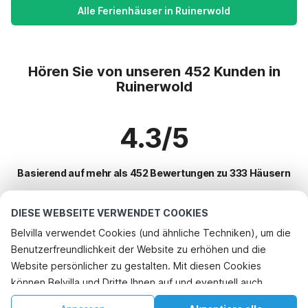
Alle Ferienhäuser in Ruinerwold
Hören Sie von unseren 452 Kunden in
Ruinerwold
4.3/5
Basierend auf mehr als 452 Bewertungen zu 333 Häusern
DIESE WEBSEITE VERWENDET COOKIES
Beliebteste Reiseziele für Urlaub
Belvilla verwendet Cookies (und ähnliche Techniken), um die
Benutzerfreundlichkeit der Website zu erhöhen und die
Top-Städte mit Top-Annehmlichkeiten für den Urlaub
Website persönlicher zu gestalten. Mit diesen Cookies
Urlaub mit Hund - Haustierfreundliche Ferienunterkünfte langedijke
können Belvilla und Dritte Ihnen auf und eventuell auch
Beliebte Ausstattungen für Urlaub in Ruinerwold
Ferienhaus auf einem Ferienpark ruinerwold
außerhalb unserer Website folgen, um Werbung Ihren
Ferienhaus auf einem Ferienpark