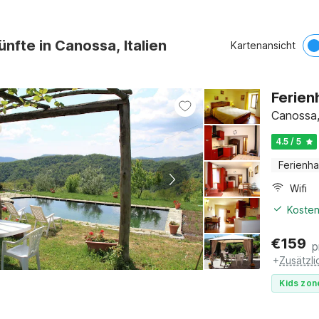
ünfte in Canossa, Italien
Kartenansicht
Ferien
Canossa,
4.5 / 5
Ferienh
Wifi
Kosten
€
159
p
+
Zusätzl
Kids zon