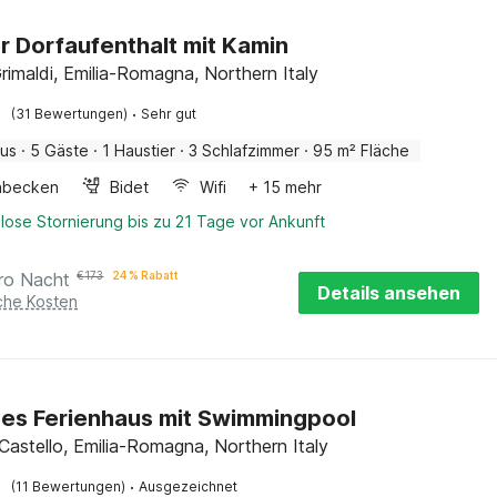
r Dorfaufenthalt mit Kamin
rimaldi, Emilia-Romagna, Northern Italy
·
(31 Bewertungen)
Sehr gut
aus
·
5 Gäste
·
1 Haustier
·
3 Schlafzimmer
·
95 m² Fläche
hbecken
Bidet
Wifi
+ 15 mehr
lose Stornierung bis zu 21 Tage vor Ankunft
ro Nacht
€
173
24 % Rabatt
Details ansehen
iche Kosten
es Ferienhaus mit Swimmingpool
Castello, Emilia-Romagna, Northern Italy
·
(11 Bewertungen)
Ausgezeichnet