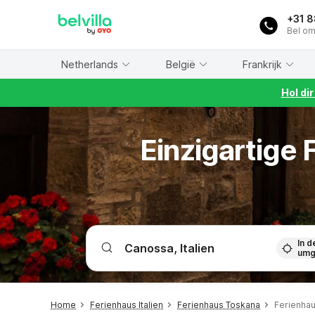
WIZARD MEMBER
+31 
Bel om
Netherlands
België
Frankrijk
Hol di
Einzigartige
In d
umg
Home
Ferienhaus Italien
Ferienhaus Toskana
Ferienha