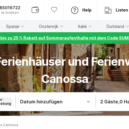
885016722
Help
Listen
 te boeken
Spanje
Oostenrijk
Italië
Duitsland
r bis zu 25 % Rabatt auf Sommeraufenthalte mit dem Code S
 Ferienhäuser und Ferie
Canossa
er
Datum hinzufügen
2 Gäste
,
0 H
ebung
us Canossa