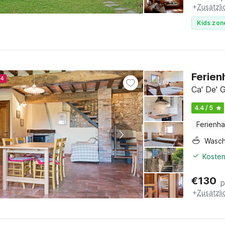
+
Zusätzl
Kids zon
Ferien
24
Ca' De' G
4.4 / 5
Ferienh
Wasc
Kosten
€
130
p
+
Zusätzl