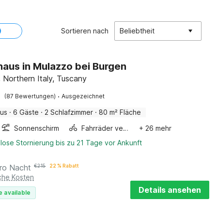
Sortieren nach
Beliebtheit
haus in Mulazzo bei Burgen
 Northern Italy, Tuscany
·
(87 Bewertungen)
Ausgezeichnet
aus
·
6 Gäste
·
2 Schlafzimmer
·
80 m² Fläche
Sonnenschirm
Fahrräder verfügbar
+ 26 mehr
lose Stornierung bis zu 21 Tage vor Ankunft
ro Nacht
€
215
22 % Rabatt
iche Kosten
Details ansehen
e available