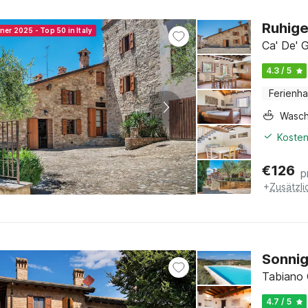
Ruhige
ner 2025 - Top 50 in Italy
Ca' De' G
4.3 / 5
Ferienh
Wasc
Kosten
€
126
p
+
Zusätzl
Sonnig
Tabiano 
4.7 / 5