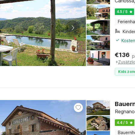
Canossa,
4.5 / 5
Ferienh
Kinde
Kosten
€
136
p
+
Zusätzl
Kids zon
Bauern
Regnano,
4.4 / 5
Bauernh