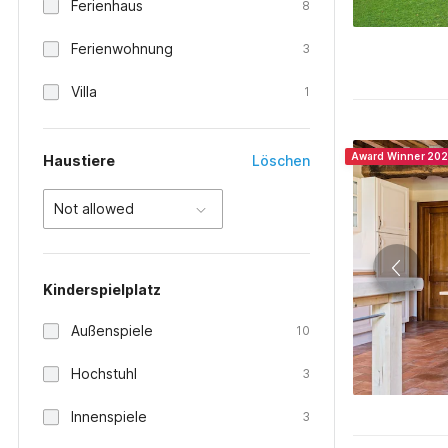
Ferienhaus
8
Ferienwohnung
3
Villa
1
Award Winner 20
Haustiere
Löschen
Not allowed
Kinderspielplatz
Außenspiele
10
Hochstuhl
3
Innenspiele
3