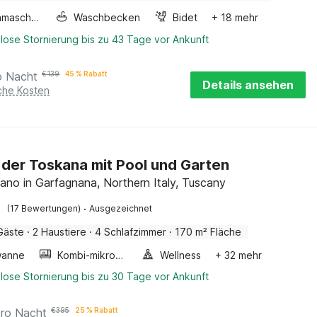
Waschmaschine
Waschbecken
Bidet
+ 18 mehr
lose Stornierung bis zu 43 Tage vor Ankunft
o Nacht
€
139
45 % Rabatt
Details ansehen
iche Kosten
in der Toskana mit Pool und Garten
no in Garfagnana, Northern Italy, Tuscany
·
(17 Bewertungen)
Ausgezeichnet
Gäste
·
2 Haustiere
·
4 Schlafzimmer
·
170 m² Fläche
wanne
Kombi-mikrowelle
Wellness
+ 32 mehr
lose Stornierung bis zu 30 Tage vor Ankunft
pro Nacht
€
395
25 % Rabatt