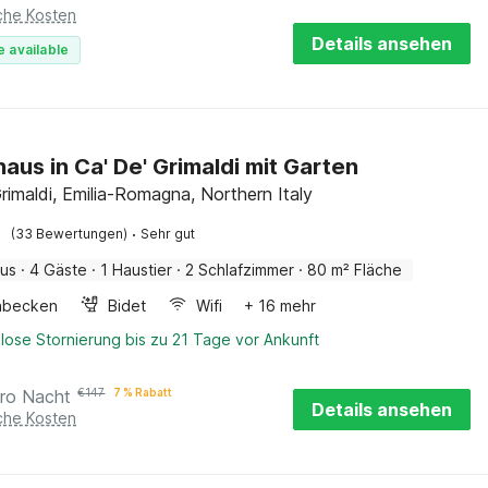
iche Kosten
Details ansehen
e available
haus in Ca' De' Grimaldi mit Garten
rimaldi, Emilia-Romagna, Northern Italy
·
(33 Bewertungen)
Sehr gut
aus
·
4 Gäste
·
1 Haustier
·
2 Schlafzimmer
·
80 m² Fläche
hbecken
Bidet
Wifi
+ 16 mehr
lose Stornierung bis zu 21 Tage vor Ankunft
ro Nacht
€
147
7 % Rabatt
Details ansehen
iche Kosten