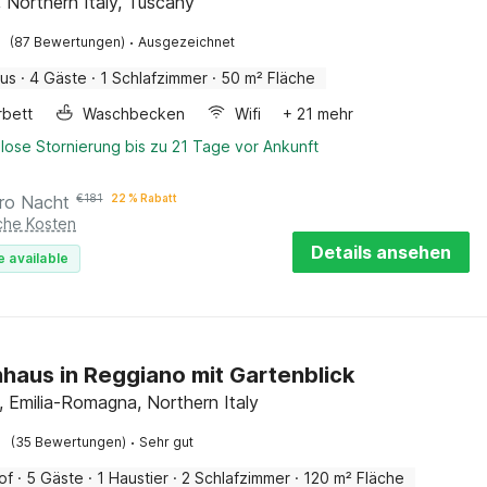
 Northern Italy, Tuscany
·
(87 Bewertungen)
Ausgezeichnet
aus
·
4 Gäste
·
1 Schlafzimmer
·
50 m² Fläche
rbett
Waschbecken
Wifi
+ 21 mehr
lose Stornierung bis zu 21 Tage vor Ankunft
ro Nacht
€
181
22 % Rabatt
iche Kosten
Details ansehen
e available
haus in Reggiano mit Gartenblick
 Emilia-Romagna, Northern Italy
·
(35 Bewertungen)
Sehr gut
of
·
5 Gäste
·
1 Haustier
·
2 Schlafzimmer
·
120 m² Fläche