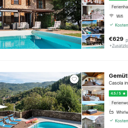
Ferienh
Wifi
Kosten
€
629
+
Zusätzl
Gemütl
Casola in
4.5 / 5
Ferienw
Whirl
Kosten