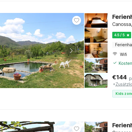
Ferien
Canossa,
4.5 / 5
Ferienh
Wifi
Kosten
€
144
p
+
Zusätzl
Kids zon
Ferien