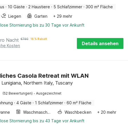
aus
·
10 Gäste
·
2 Haustiere
·
5 Schlafzimmer
·
300 m² Fläche
Liegen
Garten
+ 29 mehr
lose Stornierung bis zu 30 Tage vor Ankunft
pro Nacht
€
790
16 % Rabatt
Details ansehen
iche Kosten
iches Casola Retreat mit WLAN
 Lunigiana, Northern Italy, Tuscany
·
(52 Bewertungen)
Ausgezeichnet
ohnung
·
4 Gäste
·
1 Schlafzimmer
·
60 m² Fläche
wanne
Waschmaschine
Waschbecken
+ 20 mehr
lose Stornierung bis zu 43 Tage vor Ankunft