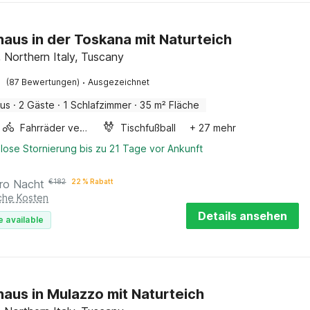
haus in der Toskana mit Naturteich
 Northern Italy, Tuscany
·
(87 Bewertungen)
Ausgezeichnet
aus
·
2 Gäste
·
1 Schlafzimmer
·
35 m² Fläche
Fahrräder verfügbar
Tischfußball
+ 27 mehr
lose Stornierung bis zu 21 Tage vor Ankunft
ro Nacht
€
182
22 % Rabatt
iche Kosten
Details ansehen
e available
haus in Mulazzo mit Naturteich