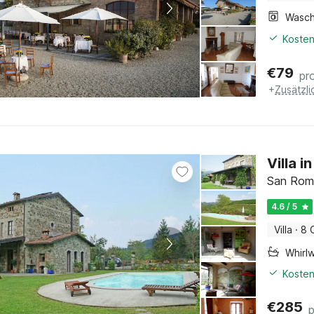
Kosten
€
79
pr
+
Zusätzl
Villa 
San Roma
4.6 / 5
Villa
·
8 
Whirl
Kosten
€
285