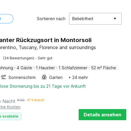
Sortieren nach
Beliebtheit
nter Rückzugsort in Montorsoli
orentino, Tuscany, Florence and surroundings
·
(34 Bewertungen)
Sehr gut
ohnung
·
4 Gäste
·
1 Haustier
·
1 Schlafzimmer
·
52 m² Fläche
Sonnenschirm
Garten
+ 24 mehr
lose Stornierung bis zu 21 Tage vor Ankunft
o Nacht
€
130
47 % Rabatt
iche Kosten
Details ansehen
e available