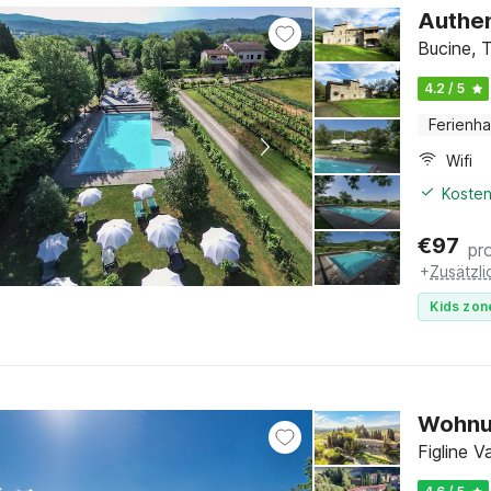
Authen
Bucine, 
4.2 / 5
Ferienh
Wifi
Kosten
€
97
pr
+
Zusätzl
Kids zon
Wohnun
Figline 