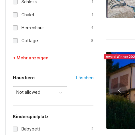
Schloss
1
Chalet
1
Herrenhaus
4
Cottage
8
Award Winner 20
+ Mehr anzeigen
Haustiere
Löschen
Not allowed
Kinderspielplatz
Babybett
2