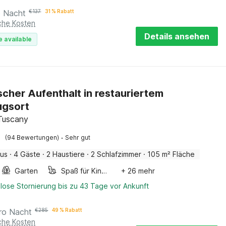
o Nacht
€
137
31 % Rabatt
iche Kosten
Details ansehen
e available
scher Aufenthalt in restauriertem
ugsort
 Tuscany
·
(94 Bewertungen)
Sehr gut
aus
·
4 Gäste
·
2 Haustiere
·
2 Schlafzimmer
·
105 m² Fläche
Garten
Spaß für Kinder
+ 26 mehr
lose Stornierung bis zu 43 Tage vor Ankunft
ro Nacht
€
285
49 % Rabatt
iche Kosten