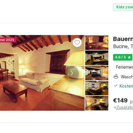
Kids zon
Bauern
nner 2025
Bucine, 
4.6 / 5
Ferienw
Wasc
Kosten
€
149
p
+
Zusätzl