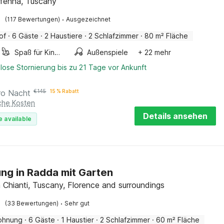
ffenna, Tuscany
·
(117 Bewertungen)
Ausgezeichnet
of
·
6 Gäste
·
2 Haustiere
·
2 Schlafzimmer
·
80 m² Fläche
Spaß für Kinder
Außenspiele
+ 22 mehr
lose Stornierung bis zu 21 Tage vor Ankunft
ro Nacht
€
145
15 % Rabatt
iche Kosten
Details ansehen
e available
g in Radda mit Garten
 Chianti, Tuscany, Florence and surroundings
·
(33 Bewertungen)
Sehr gut
ohnung
·
6 Gäste
·
1 Haustier
·
2 Schlafzimmer
·
60 m² Fläche