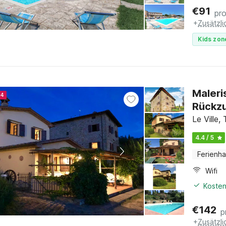
€
91
pr
+
Zusätzl
Kids zon
Maleri
24
Rückz
Le Ville,
4.4 / 5
Ferienh
Wifi
Kosten
€
142
p
+
Zusätzl