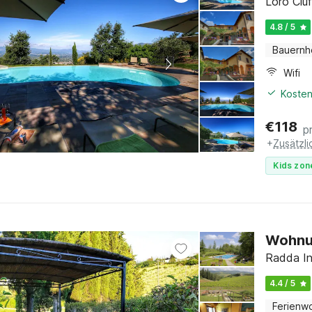
Loro Ciu
4.8 / 5
Bauernh
Wifi
Kosten
€
118
p
+
Zusätzl
Kids zon
Wohnun
Radda In
4.4 / 5
Ferienw