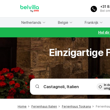
WIZARD MEMBER
+31 
Bel om
Netherlands
België
Frankrijk
Hol di
Einzigartige
In d
umg
Home
Ferienhaus Italien
Ferienhaus Toskana
Ferienhau