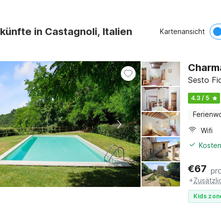
künfte in Castagnoli, Italien
Kartenansicht
Charma
Sesto Fi
4.3 / 5
Ferienw
Wifi
Kosten
€
67
pr
+
Zusätzl
Kids zon