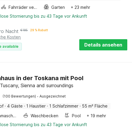
Fahrräder verfügbar
Garten
+ 23 mehr
lose Stornierung bis zu 43 Tage vor Ankunft
ro Nacht
€
185
29 % Rabatt
iche Kosten
Details ansehen
e available
haus in der Toskana mit Pool
 Tuscany, Sienna and surroundings
·
(100 Bewertungen)
Ausgezeichnet
of
·
4 Gäste
·
1 Haustier
·
1 Schlafzimmer
·
55 m² Fläche
Waschmaschine
Waschbecken
Pool
+ 19 mehr
lose Stornierung bis zu 43 Tage vor Ankunft