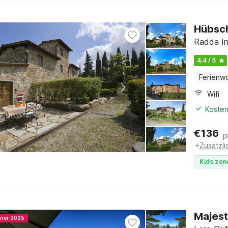
Hübsch
Radda In
4.4 / 5
Ferienw
Wifi
Kosten
€
136
p
+
Zusätzl
Kids zon
Majest
nner 2025