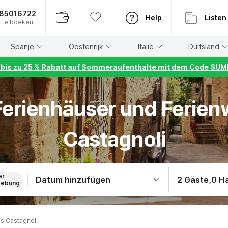
885016722
Help
Listen
 te boeken
Spanje
Oostenrijk
Italië
Duitsland
r bis zu 25 % Rabatt auf Sommeraufenthalte mit dem Code S
 Ferienhäuser und Ferie
Castagnoli
er
Datum hinzufügen
2 Gäste
,
0 H
ebung
s Castagnoli