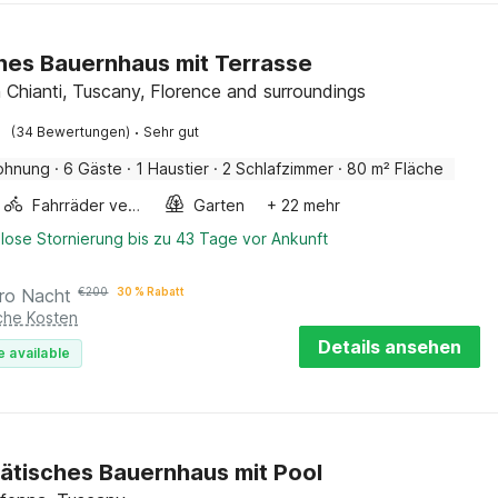
es Bauernhaus mit Terrasse
 Chianti, Tuscany, Florence and surroundings
·
(34 Bewertungen)
Sehr gut
ohnung
·
6 Gäste
·
1 Haustier
·
2 Schlafzimmer
·
80 m² Fläche
Fahrräder verfügbar
Garten
+ 22 mehr
lose Stornierung bis zu 43 Tage vor Ankunft
ro Nacht
€
200
30 % Rabatt
iche Kosten
Details ansehen
e available
ätisches Bauernhaus mit Pool