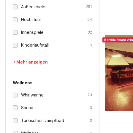
Außenspiele
251
Hochstuhl
64
Innenspiele
32
Belvilla Award Wi
Kinderlaufstall
6
+ Mehr anzeigen
Wellness
Whirlwanne
23
Sauna
3
Türkisches Dampfbad
3