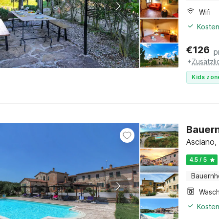
Wifi
Kosten
€
126
p
+
Zusätzl
Kids zon
Bauern
Asciano,
4.5 / 5
Bauernh
Kosten