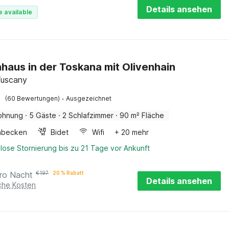
Details ansehen
e available
haus in der Toskana mit Olivenhain
Tuscany
·
(60 Bewertungen)
Ausgezeichnet
ohnung
·
5 Gäste
·
2 Schlafzimmer
·
90 m² Fläche
hbecken
Bidet
Wifi
+ 20 mehr
lose Stornierung bis zu 21 Tage vor Ankunft
ro Nacht
€
197
20 % Rabatt
Details ansehen
iche Kosten