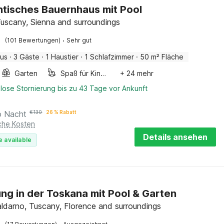
tisches Bauernhaus mit Pool
Tuscany, Sienna and surroundings
·
(101 Bewertungen)
Sehr gut
aus
·
3 Gäste
·
1 Haustier
·
1 Schlafzimmer
·
50 m² Fläche
Garten
Spaß für Kinder
+ 24 mehr
lose Stornierung bis zu 43 Tage vor Ankunft
o Nacht
€
130
26 % Rabatt
iche Kosten
Details ansehen
e available
g in der Toskana mit Pool & Garten
Valdarno, Tuscany, Florence and surroundings