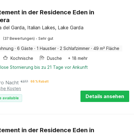
ement in der Residence Eden in
era
a del Garda, Italian Lakes, Lake Garda
·
(37 Bewertungen)
Sehr gut
ohnung
·
6 Gäste
·
1 Haustier
·
2 Schlafzimmer
·
49 m² Fläche
Kochnische
Dusche
+ 18 mehr
lose Stornierung bis zu 21 Tage vor Ankunft
ro Nacht
€
377
66 % Rabatt
iche Kosten
Details ansehen
e available
ement in der Residence Eden in