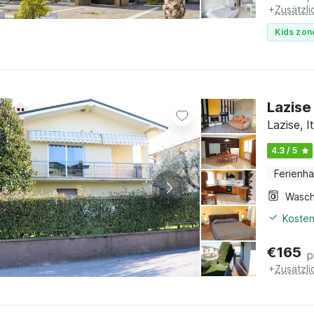
+
Zusätzl
Kids zon
Lazise
Lazise, 
4.3 / 5
Ferienh
Kosten
€
165
p
+
Zusätzl