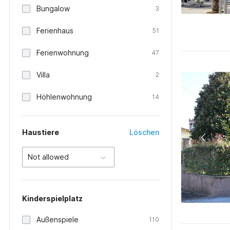
Bungalow
3
Ferienhaus
51
Ferienwohnung
47
Villa
2
Höhlenwohnung
14
Haustiere
Löschen
Not allowed
Kinderspielplatz
Außenspiele
110