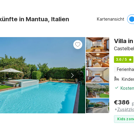
künfte in Mantua, Italien
Kartenansicht
Villa 
Castelbe
3.6 / 5
Ferienh
Kinde
Kosten
€
386
+
Zusätzl
Kids zon