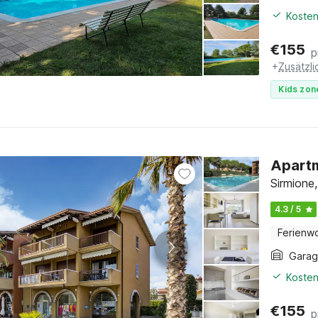
Kosten
€
155
p
+
Zusätzl
Kids zon
Apartm
Sirmione
4.3 / 5
Ferienw
Gara
Kosten
€
155
p