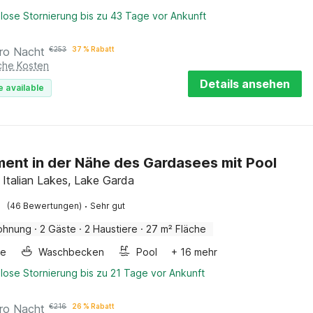
lose Stornierung bis zu 43 Tage vor Ankunft
ro Nacht
€
253
37 % Rabatt
iche Kosten
Details ansehen
e available
ent in der Nähe des Gardasees mit Pool
, Italian Lakes, Lake Garda
·
(46 Bewertungen)
Sehr gut
ohnung
·
2 Gäste
·
2 Haustiere
·
27 m² Fläche
ge
Waschbecken
Pool
+ 16 mehr
lose Stornierung bis zu 21 Tage vor Ankunft
ro Nacht
€
216
26 % Rabatt