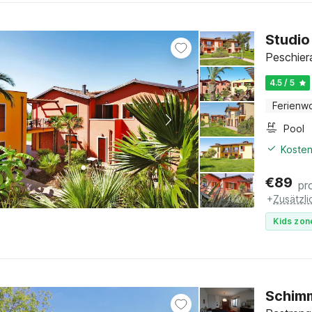
Studio
Peschier
4.5 / 5
Ferienw
Pool
Kosten
€
89
pr
+
Zusätzl
Kids zon
Schimm