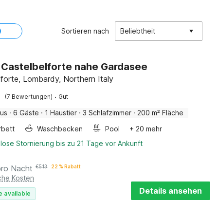
Sortieren nach
Beliebtheit
in Castelbelforte nahe Gardasee
lforte, Lombardy, Northern Italy
·
(7 Bewertungen)
Gut
aus
·
6 Gäste
·
1 Haustier
·
3 Schlafzimmer
·
200 m² Fläche
rbett
Waschbecken
Pool
+ 20 mehr
lose Stornierung bis zu 21 Tage vor Ankunft
pro Nacht
€
513
22 % Rabatt
iche Kosten
Details ansehen
e available