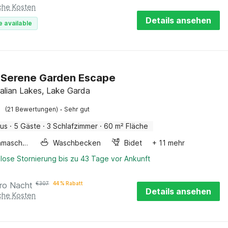
iche Kosten
Details ansehen
e available
 Serene Garden Escape
Italian Lakes, Lake Garda
·
(21 Bewertungen)
Sehr gut
aus
·
5 Gäste
·
3 Schlafzimmer
·
60 m² Fläche
Waschmaschine
Waschbecken
Bidet
+ 11 mehr
lose Stornierung bis zu 43 Tage vor Ankunft
ro Nacht
€
307
44 % Rabatt
Details ansehen
iche Kosten