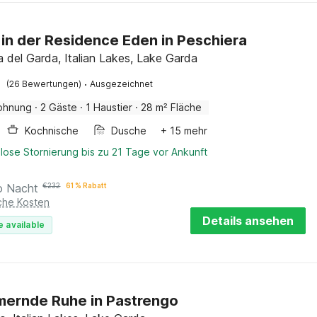
 in der Residence Eden in Peschiera
a del Garda, Italian Lakes, Lake Garda
·
(26 Bewertungen)
Ausgezeichnet
ohnung
·
2 Gäste
·
1 Haustier
·
28 m² Fläche
Kochnische
Dusche
+ 15 mehr
lose Stornierung bis zu 21 Tage vor Ankunft
o Nacht
€
232
61 % Rabatt
iche Kosten
Details ansehen
e available
ernde Ruhe in Pastrengo