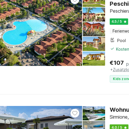
Peschi
Peschier
4.5 / 5
Ferienw
Pool
Kosten
€
107
p
+
Zusätzl
Kids zon
Wohnu
Sirmione
4.0 / 5