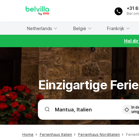
WIZARD MEMBER
+31 
Bel om
Netherlands
België
Frankrijk
Hol di
Einzigartige Fer
In d
umg
Home
Ferienhaus Italien
Ferienhaus Norditalien
Ferien