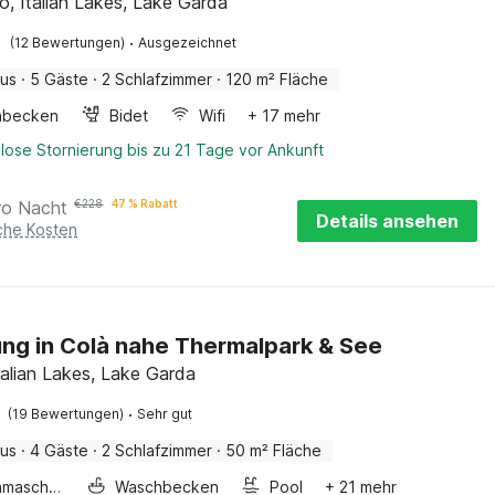
o, Italian Lakes, Lake Garda
·
(12 Bewertungen)
Ausgezeichnet
aus
·
5 Gäste
·
2 Schlafzimmer
·
120 m² Fläche
hbecken
Bidet
Wifi
+ 17 mehr
lose Stornierung bis zu 21 Tage vor Ankunft
ro Nacht
€
228
47 % Rabatt
Details ansehen
iche Kosten
g in Colà nahe Thermalpark & See
Italian Lakes, Lake Garda
·
(19 Bewertungen)
Sehr gut
aus
·
4 Gäste
·
2 Schlafzimmer
·
50 m² Fläche
Waschmaschine
Waschbecken
Pool
+ 21 mehr