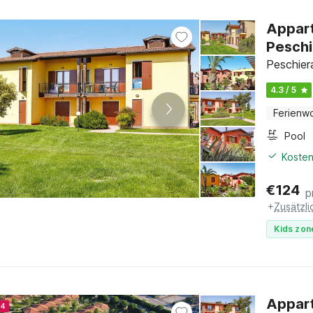
Appart
Peschi
Peschier
4.3 / 5
Ferienw
Pool
Kosten
€
124
p
+
Zusätzl
Kids zon
Appart
24