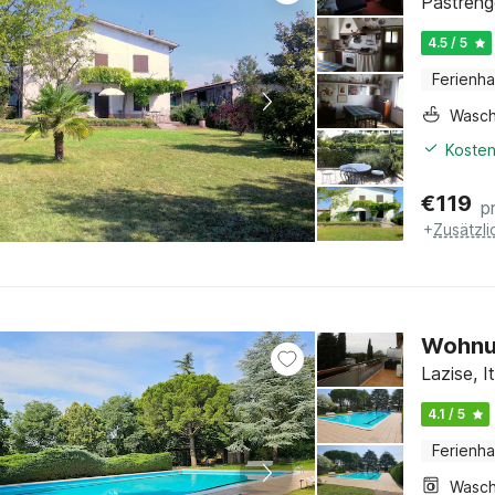
Pastreng
4.5 / 5
Ferienh
Wasc
Kosten
€
119
p
+
Zusätzl
Wohnun
Lazise, 
4.1 / 5
Ferienh