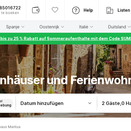
885016722
Help
Listen
 te boeken
Spanje
Oostenrijk
Italië
Duitsland
r bis zu 25 % Rabatt auf Sommeraufenthalte mit dem Code S
ienhäuser und Ferienwo
er
Datum hinzufügen
2 Gäste
,
0 H
ebung
haus Mantua