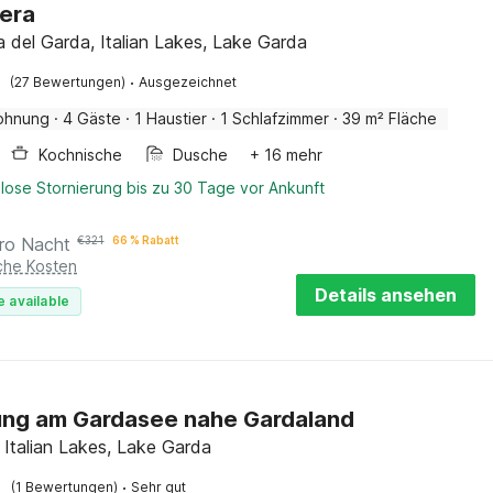
era
a del Garda, Italian Lakes, Lake Garda
·
(27 Bewertungen)
Ausgezeichnet
ohnung
·
4 Gäste
·
1 Haustier
·
1 Schlafzimmer
·
39 m² Fläche
Kochnische
Dusche
+ 16 mehr
lose Stornierung bis zu 30 Tage vor Ankunft
ro Nacht
€
321
66 % Rabatt
iche Kosten
Details ansehen
e available
ng am Gardasee nahe Gardaland
, Italian Lakes, Lake Garda
·
(1 Bewertungen)
Sehr gut