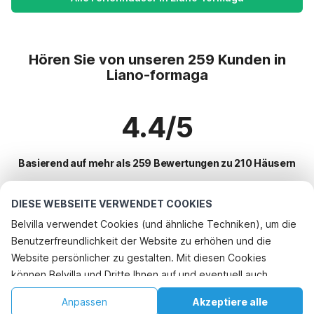
Hören Sie von unseren 259 Kunden in
Liano-formaga
4.4/5
Basierend auf mehr als 259 Bewertungen zu 210 Häusern
DIESE WEBSEITE VERWENDET COOKIES
Beliebteste Reiseziele für Urlaub
Belvilla verwendet Cookies (und ähnliche Techniken), um die
Benutzerfreundlichkeit der Website zu erhöhen und die
Top-Städte mit Top-Annehmlichkeiten für den Urlaub
Rufen Sie an, um zu buchen
Website persönlicher zu gestalten. Mit diesen Cookies
Ferienhaus auf einem Ferienpark aer
können Belvilla und Dritte Ihnen auf und eventuell auch
Beliebte Ausstattungen für Urlaub in Liano-formaga
Ferienhaus am See villaggio-sanghen
außerhalb unserer Website folgen, um Werbung Ihren
Ferienhaus am See
Anpassen
Akzeptiere alle
Beliebte Städte für den Urlaub in Lombardei
Interessen anzupassen und das Teilen von Informationen über
Ferienhaus am See crone