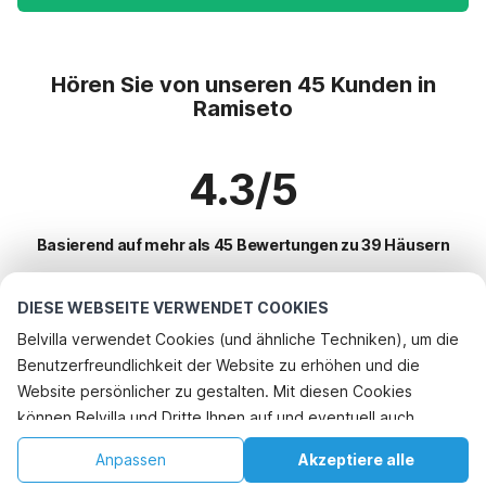
Hören Sie von unseren 45 Kunden in
Ramiseto
4.3/5
Basierend auf mehr als 45 Bewertungen zu 39 Häusern
DIESE WEBSEITE VERWENDET COOKIES
Beliebteste Reiseziele für Urlaub
Belvilla verwendet Cookies (und ähnliche Techniken), um die
Benutzerfreundlichkeit der Website zu erhöhen und die
Top-Städte mit Top-Annehmlichkeiten für den Urlaub
Website persönlicher zu gestalten. Mit diesen Cookies
Ferienhaus auf einem Ferienpark vergato
können Belvilla und Dritte Ihnen auf und eventuell auch
Beliebte Ausstattungen für Urlaub in Ramiseto
Kinderfreundliche Ferienunterkünfte montalla
außerhalb unserer Website folgen, um Werbung Ihren
Ferienhaus am Meer
Anpassen
Akzeptiere alle
Beliebte Städte für den Urlaub in Emilia-romagna
Interessen anzupassen und das Teilen von Informationen über
Kinderfreundliche Ferienunterkünfte torreone
Kinderfreundliche Ferienunterkünfte
Startseite
Wunschliste
Buchungen
Konto