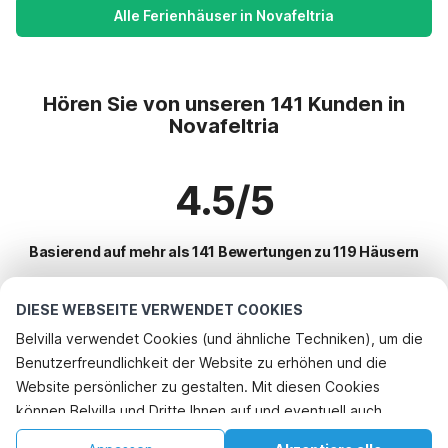
Alle Ferienhäuser in Novafeltria
Hören Sie von unseren 141 Kunden in
Novafeltria
4.5/5
Basierend auf mehr als 141 Bewertungen zu 119 Häusern
DIESE WEBSEITE VERWENDET COOKIES
Beliebteste Reiseziele für Urlaub
Belvilla verwendet Cookies (und ähnliche Techniken), um die
Benutzerfreundlichkeit der Website zu erhöhen und die
Top-Städte mit Top-Annehmlichkeiten für den Urlaub
Rufen Sie an, um zu buchen
Website persönlicher zu gestalten. Mit diesen Cookies
Ferienhaus auf einem Ferienpark vergato
können Belvilla und Dritte Ihnen auf und eventuell auch
Beliebte Ausstattungen für Urlaub in Novafeltria
Kinderfreundliche Ferienunterkünfte montalla
außerhalb unserer Website folgen, um Werbung Ihren
Kinderfreundliche Ferienunterkünfte