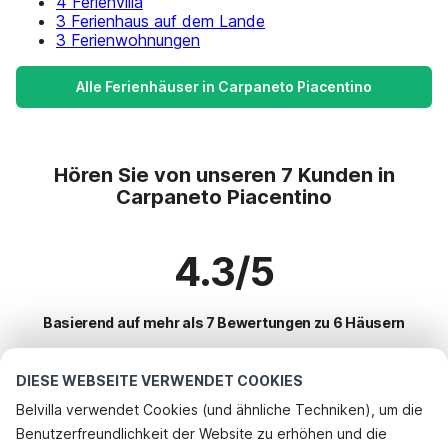
4 Ferienvilla
3 Ferienhaus auf dem Lande
3 Ferienwohnungen
Alle Ferienhäuser in Carpaneto Piacentino
Hören Sie von unseren 7 Kunden in
Carpaneto Piacentino
4.3/5
Basierend auf mehr als 7 Bewertungen zu 6 Häusern
DIESE WEBSEITE VERWENDET COOKIES
Beliebteste Reiseziele für Urlaub
Belvilla verwendet Cookies (und ähnliche Techniken), um die
Benutzerfreundlichkeit der Website zu erhöhen und die
Top-Städte mit Top-Annehmlichkeiten für den Urlaub