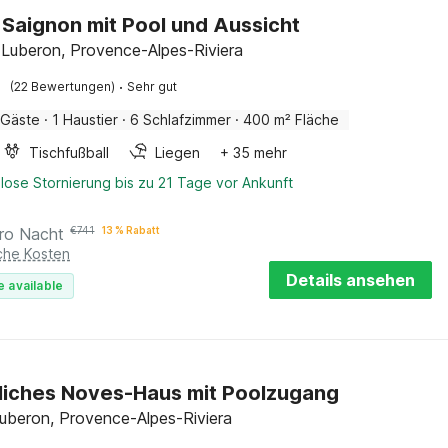
in Saignon mit Pool und Aussicht
 Luberon, Provence-Alpes-Riviera
·
(22 Bewertungen)
Sehr gut
 Gäste
·
1 Haustier
·
6 Schlafzimmer
·
400 m² Fläche
Tischfußball
Liegen
+ 35 mehr
lose Stornierung bis zu 21 Tage vor Ankunft
ro Nacht
€
741
13 % Rabatt
iche Kosten
Details ansehen
e available
iches Noves-Haus mit Poolzugang
uberon, Provence-Alpes-Riviera