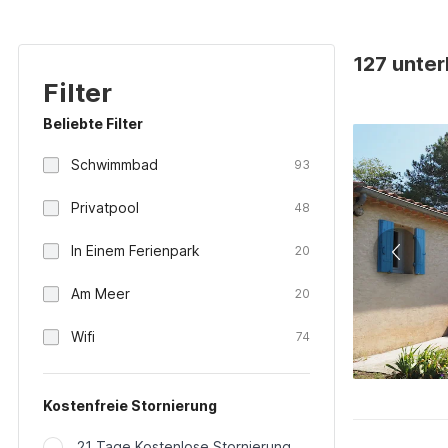
127 unterk
Filter
Beliebte Filter
Schwimmbad
93
Privatpool
48
In Einem Ferienpark
20
Am Meer
20
Wifi
74
Kostenfreie Stornierung
21 Tage Kostenlose Stornierung