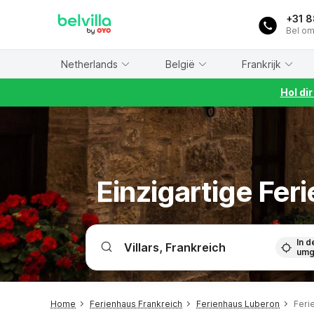
WIZARD MEMBER
+31 
Bel om
Netherlands
België
Frankrijk
Hol di
Einzigartige Fer
In d
umg
Home
Ferienhaus Frankreich
Ferienhaus Luberon
Feri