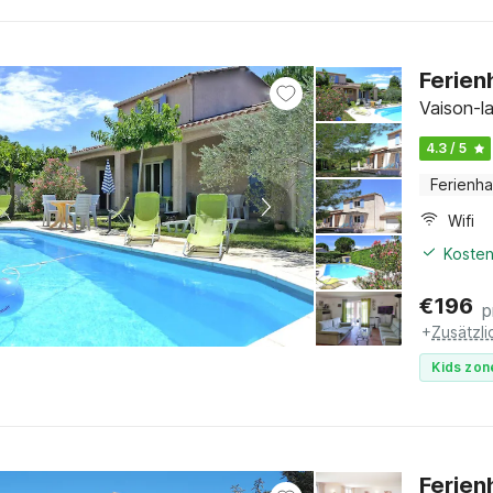
Ferien
Vaison-l
4.3 / 5
Ferienh
Wifi
Kosten
€
196
p
+
Zusätzl
Kids zon
Ferien