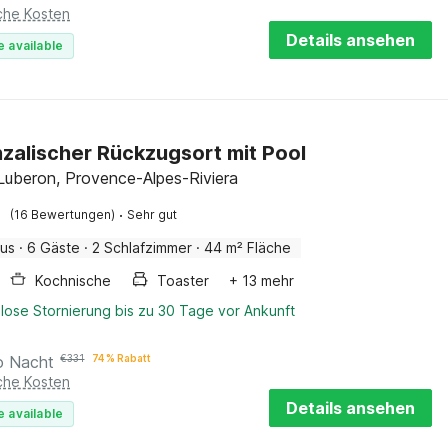
iche Kosten
Details ansehen
e available
zalischer Rückzugsort mit Pool
Luberon, Provence-Alpes-Riviera
·
(16 Bewertungen)
Sehr gut
aus
·
6 Gäste
·
2 Schlafzimmer
·
44 m² Fläche
Kochnische
Toaster
+ 13 mehr
lose Stornierung bis zu 30 Tage vor Ankunft
o Nacht
€
331
74 % Rabatt
iche Kosten
Details ansehen
e available