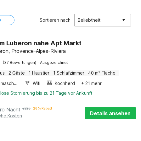
Sortieren nach
Beliebtheit
im Luberon nahe Apt Markt
eron, Provence-Alpes-Riviera
·
(37 Bewertungen)
Ausgezeichnet
aus
·
2 Gäste
·
1 Haustier
·
1 Schlafzimmer
·
40 m² Fläche
Waschmaschine
Wifi
Kochherd
+ 21 mehr
lose Stornierung bis zu 21 Tage vor Ankunft
ro Nacht
€
226
26 % Rabatt
Details ansehen
iche Kosten