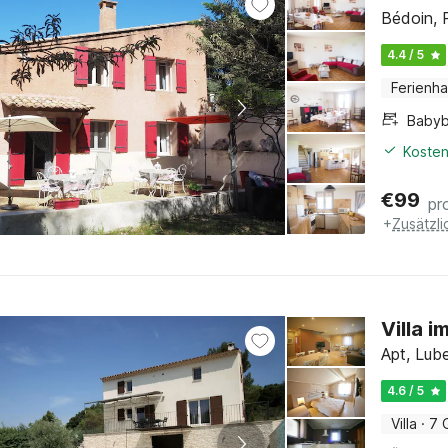
Bédoin, 
4.4 / 5
Ferienh
Babyb
Kosten
€
99
pr
+
Zusätzl
Villa 
Apt, Lub
4.6 / 5
Villa
·
7 