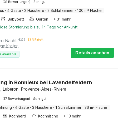
·
(31 Bewertungen)
Sehr gut
aus
·
4 Gäste
·
2 Haustiere
·
2 Schlafzimmer
·
100 m² Fläche
Babybett
Garten
+ 31 mehr
lose Stornierung bis zu 14 Tage vor Ankunft
ro Nacht
€
229
23 % Rabatt
iche Kosten
Details ansehen
e available
g in Bonnieux bei Lavendelfeldern
, Luberon, Provence-Alpes-Riviera
·
(17 Bewertungen)
Sehr gut
ohnung
·
4 Gäste
·
3 Haustiere
·
1 Schlafzimmer
·
36 m² Fläche
Kochherd
Kochnische
+ 13 mehr