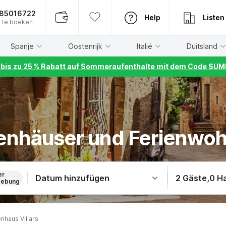
885016722
Help
Listen
 te boeken
Spanje
Oostenrijk
Italië
Duitsland
r bis zu 25 % Rabatt auf Sommeraufenthalte mit dem Code S
ienhäuser und Ferienwoh
er
Datum hinzufügen
2 Gäste
,
0 H
ebung
enhaus Villars