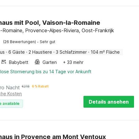
haus mit Pool, Vaison-la-Romaine
a-Romaine, Provence-Alpes-Riviera, Oost-Frankrijk
·
(26 Bewertungen)
Sehr gut
aus
·
6 Gäste
·
2 Haustiere
·
3 Schlafzimmer
·
104 m² Fläche
Babybett
Garten
+ 33 mehr
lose Stornierung bis zu 14 Tage vor Ankunft
ro Nacht
€
218
6 % Rabatt
iche Kosten
Details ansehen
e available
haus in Provence am Mont Ventoux