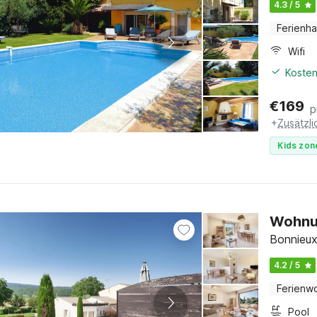
4.3 / 5
Ferienh
Wifi
Kosten
€
169
p
+
Zusätzl
Kids zon
Wohnun
Bonnieux
4.2 / 5
Ferienw
Pool