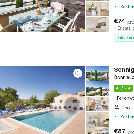
Kosten
€
74
pr
+
Zusätzl
Kids zon
Sonnig
Bonnieux
4.1 / 5
Ferienw
Pool
Kosten
€
87
pr