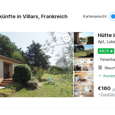
ünfte in Villars, Frankreich
Kartenansicht
Hütte 
Apt, Lub
4.5 / 5
Ferienh
Kosten
€
160
p
+
Zusätzl