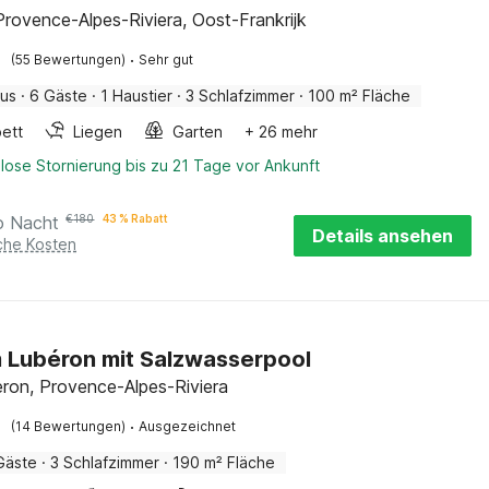
Provence-Alpes-Riviera, Oost-Frankrijk
·
(55 Bewertungen)
Sehr gut
aus
·
6 Gäste
·
1 Haustier
·
3 Schlafzimmer
·
100 m² Fläche
ett
Liegen
Garten
+ 26 mehr
lose Stornierung bis zu 21 Tage vor Ankunft
o Nacht
€
180
43 % Rabatt
Details ansehen
iche Kosten
im Lubéron mit Salzwasserpool
eron, Provence-Alpes-Riviera
·
(14 Bewertungen)
Ausgezeichnet
Gäste
·
3 Schlafzimmer
·
190 m² Fläche