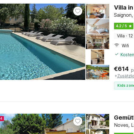
Villa 
Saignon,
4.2 / 5
Villa
·
12
Wifi
Kosten
€
614
p
+
Zusätzl
Kids zon
Gemütl
24
Noves, L