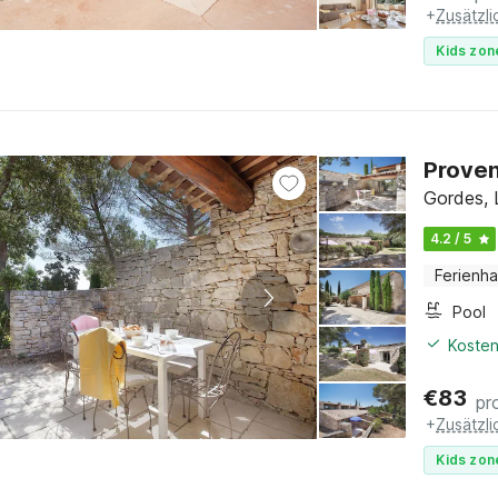
+
Zusätzl
Kids zon
Proven
Gordes, 
4.2 / 5
Ferienh
Pool
Kosten
€
83
pr
+
Zusätzl
Kids zon