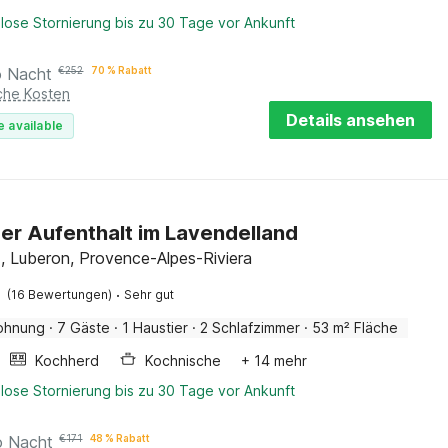
lose Stornierung bis zu 30 Tage vor Ankunft
o Nacht
€
252
70 % Rabatt
iche Kosten
Details ansehen
e available
er Aufenthalt im Lavendelland
, Luberon, Provence-Alpes-Riviera
·
(16 Bewertungen)
Sehr gut
ohnung
·
7 Gäste
·
1 Haustier
·
2 Schlafzimmer
·
53 m² Fläche
Kochherd
Kochnische
+ 14 mehr
lose Stornierung bis zu 30 Tage vor Ankunft
o Nacht
€
171
48 % Rabatt