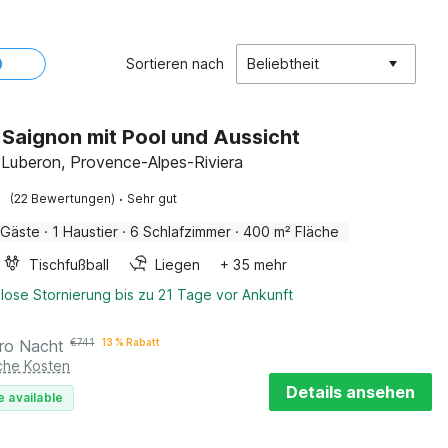
Sortieren nach
Beliebtheit
in Saignon mit Pool und Aussicht
 Luberon, Provence-Alpes-Riviera
·
(22 Bewertungen)
Sehr gut
 Gäste
·
1 Haustier
·
6 Schlafzimmer
·
400 m² Fläche
Tischfußball
Liegen
+ 35 mehr
lose Stornierung bis zu 21 Tage vor Ankunft
ro Nacht
€
741
13 % Rabatt
iche Kosten
Details ansehen
e available