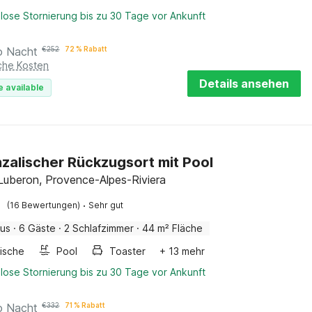
lose Stornierung bis zu 30 Tage vor Ankunft
o Nacht
€
252
72 % Rabatt
iche Kosten
Details ansehen
e available
zalischer Rückzugsort mit Pool
Luberon, Provence-Alpes-Riviera
·
(16 Bewertungen)
Sehr gut
aus
·
6 Gäste
·
2 Schlafzimmer
·
44 m² Fläche
ische
Pool
Toaster
+ 13 mehr
lose Stornierung bis zu 30 Tage vor Ankunft
o Nacht
€
332
71 % Rabatt