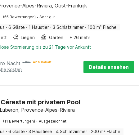
Provence-Alpes-Riviera, Oost-Frankrijk
·
(55 Bewertungen)
Sehr gut
aus
·
6 Gäste
·
1 Haustier
·
3 Schlafzimmer
·
100 m² Fläche
ett
Liegen
Garten
+ 26 mehr
lose Stornierung bis zu 21 Tage vor Ankunft
pro Nacht
€
180
42 % Rabatt
Details ansehen
iche Kosten
in Céreste mit privatem Pool
 Luberon, Provence-Alpes-Riviera
·
(11 Bewertungen)
Ausgezeichnet
aus
·
6 Gäste
·
3 Haustiere
·
4 Schlafzimmer
·
200 m² Fläche