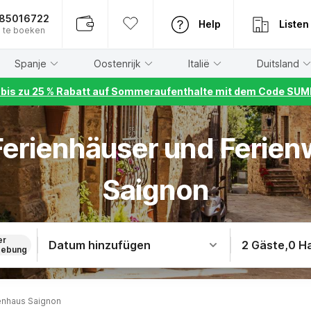
885016722
Help
Listen
 te boeken
Spanje
Oostenrijk
Italië
Duitsland
r bis zu 25 % Rabatt auf Sommeraufenthalte mit dem Code S
 Ferienhäuser und Ferie
Saignon
er
Datum hinzufügen
2 Gäste
,
0 H
ebung
enhaus Saignon