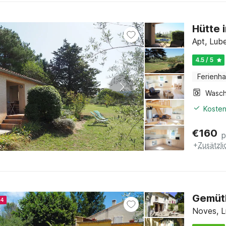
Hütte 
Apt, Lub
4.5 / 5
Ferienh
Kosten
€
160
p
+
Zusätzl
Gemütl
24
Noves, L