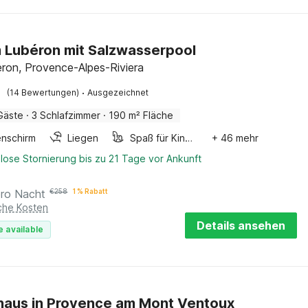
im Lubéron mit Salzwasserpool
eron, Provence-Alpes-Riviera
·
(14 Bewertungen)
Ausgezeichnet
Gäste
·
3 Schlafzimmer
·
190 m² Fläche
nschirm
Liegen
Spaß für Kinder
+ 46 mehr
lose Stornierung bis zu 21 Tage vor Ankunft
pro Nacht
€
258
1 % Rabatt
iche Kosten
Details ansehen
e available
haus in Provence am Mont Ventoux