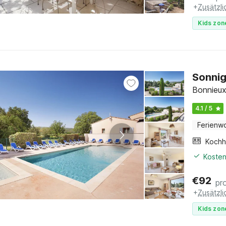
+
Zusätzl
Kids zon
Sonnig
Bonnieux
4.1 / 5
Ferienw
Kochh
Kosten
€
92
pr
+
Zusätzl
Kids zon