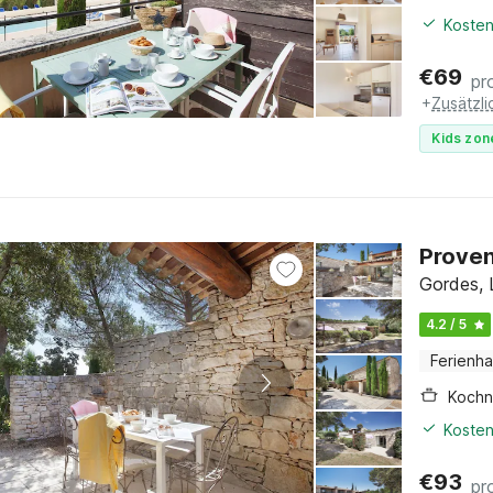
Kosten
€
69
pr
+
Zusätzl
Kids zon
Proven
Gordes, 
4.2 / 5
Ferienh
Kochn
Kosten
€
93
pr