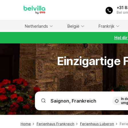
WIZARD MEMBER
+31 
Bel om
Netherlands
België
Frankrijk
Hol di
Einzigartige
In d
umg
Home
Ferienhaus Frankreich
Ferienhaus Luberon
Feri