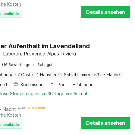
iche Kosten
Details ansehen
e available
er Aufenthalt im Lavendelland
, Luberon, Provence-Alpes-Riviera
·
(16 Bewertungen)
Sehr gut
ohnung
·
7 Gäste
·
1 Haustier
·
2 Schlafzimmer
·
53 m² Fläche
erd
Kochnische
Pool
+ 14 mehr
lose Stornierung bis zu 30 Tage vor Ankunft
o Nacht
€
172
45 % Rabatt
iche Kosten
Details ansehen
e available