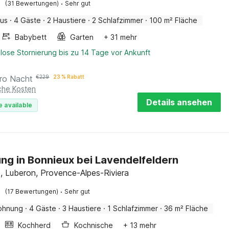
·
(31 Bewertungen)
Sehr gut
aus
·
4 Gäste
·
2 Haustiere
·
2 Schlafzimmer
·
100 m² Fläche
Babybett
Garten
+ 31 mehr
lose Stornierung bis zu 14 Tage vor Ankunft
ro Nacht
€
229
23 % Rabatt
iche Kosten
Details ansehen
e available
g in Bonnieux bei Lavendelfeldern
, Luberon, Provence-Alpes-Riviera
·
(17 Bewertungen)
Sehr gut
ohnung
·
4 Gäste
·
3 Haustiere
·
1 Schlafzimmer
·
36 m² Fläche
Kochherd
Kochnische
+ 13 mehr