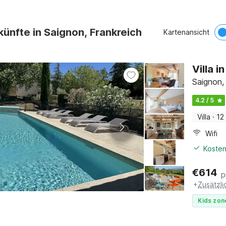
künfte in Saignon, Frankreich
Kartenansicht
Villa 
Saignon,
4.2 / 5
Villa
·
12
Wifi
Kosten
€
614
p
+
Zusätzl
Kids zon