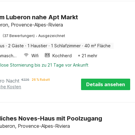
im Luberon nahe Apt Markt
eron, Provence-Alpes-Riviera
·
(37 Bewertungen)
Ausgezeichnet
aus
·
2 Gäste
·
1 Haustier
·
1 Schlafzimmer
·
40 m² Fläche
Waschmaschine
Wifi
Kochherd
+ 21 mehr
lose Stornierung bis zu 21 Tage vor Ankunft
ro Nacht
€
226
26 % Rabatt
Details ansehen
iche Kosten
iches Noves-Haus mit Poolzugang
uberon, Provence-Alpes-Riviera