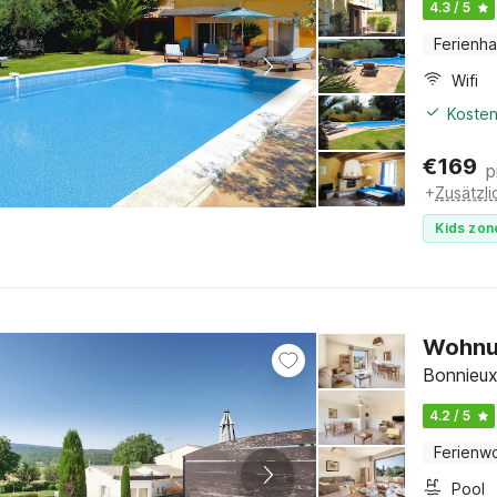
4.3 / 5
Ferienh
Wifi
Kosten
€
169
p
+
Zusätzl
Kids zon
Wohnun
Bonnieux
4.2 / 5
Ferienw
Pool