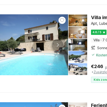
Villa 
Apt, Lub
4.6 / 5
Villa
·
7 
Sonne
Kosten
€
246
+
Zusätzl
Kids zon
Ferien