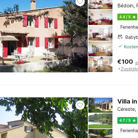
Bédoin, 
4.4 / 5
Ferienh
Babyb
Kosten
€
100
+
Zusätzl
Villa 
Céreste,
4.7 / 5
Ferienh