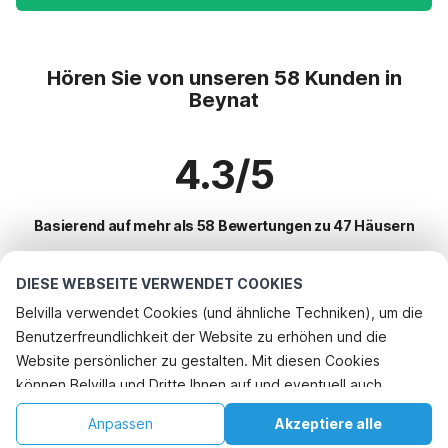
Hören Sie von unseren 58 Kunden in
Beynat
4.3/5
Basierend auf mehr als 58 Bewertungen zu 47 Häusern
DIESE WEBSEITE VERWENDET COOKIES
Beliebteste Reiseziele für Urlaub
Belvilla verwendet Cookies (und ähnliche Techniken), um die
Benutzerfreundlichkeit der Website zu erhöhen und die
Top-Städte mit Top-Annehmlichkeiten für den Urlaub
Rufen Sie an, um zu buchen
Website persönlicher zu gestalten. Mit diesen Cookies
Kinderfreundliche Ferienunterkünfte cublac
können Belvilla und Dritte Ihnen auf und eventuell auch
Beliebte Ausstattungen für Urlaub in Beynat
Kinderfreundliche Ferienunterkünfte brignac-la-plaine
außerhalb unserer Website folgen, um Werbung Ihren
Kinderfreundliche Ferienunterkünfte
Anpassen
Akzeptiere alle
Beliebte Städte für den Urlaub in Limousin
Interessen anzupassen und das Teilen von Informationen über
Kinderfreundliche Ferienunterkünfte chasteaux
Urlaub mit Hund - Haustierfreundliche Ferienunterkünfte
Startseite
Wunschliste
Buchungen
Konto