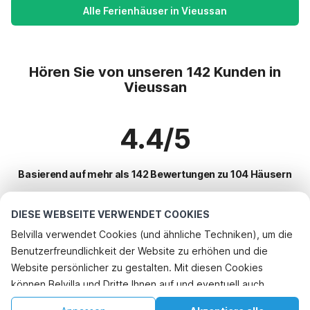
Alle Ferienhäuser in Vieussan
Hören Sie von unseren 142 Kunden in
Vieussan
4.4/5
Basierend auf mehr als 142 Bewertungen zu 104 Häusern
DIESE WEBSEITE VERWENDET COOKIES
Beliebteste Reiseziele für Urlaub
Belvilla verwendet Cookies (und ähnliche Techniken), um die
Benutzerfreundlichkeit der Website zu erhöhen und die
Top-Städte mit Top-Annehmlichkeiten für den Urlaub
Website persönlicher zu gestalten. Mit diesen Cookies
Ferienwohnungen arques
können Belvilla und Dritte Ihnen auf und eventuell auch
Beliebte Ausstattungen für Urlaub in Vieussan
Kinderfreundliche Ferienunterkünfte fleury
außerhalb unserer Website folgen, um Werbung Ihren
Kinderfreundliche Ferienunterkünfte