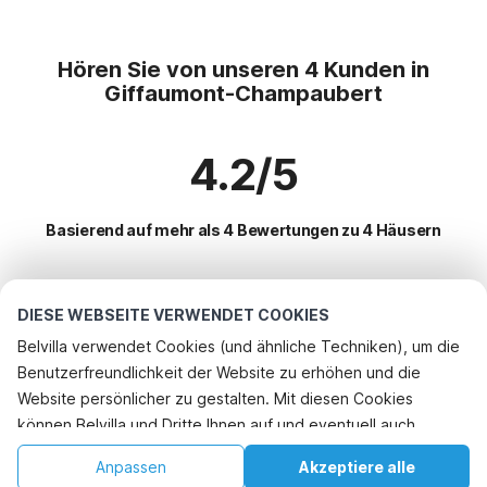
Hören Sie von unseren 4 Kunden in
Giffaumont-Champaubert
4.2/5
Basierend auf mehr als 4 Bewertungen zu 4 Häusern
Beliebteste Reiseziele für Urlaub
DIESE WEBSEITE VERWENDET COOKIES
Belvilla verwendet Cookies (und ähnliche Techniken), um die
Top-Städte mit Top-Annehmlichkeiten für den Urlaub
Benutzerfreundlichkeit der Website zu erhöhen und die
Ferienhaus mit BBQ les-hautes-rivieres
Website persönlicher zu gestalten. Mit diesen Cookies
Beliebte Ausstattungen für Urlaub in Giffaumont-
können Belvilla und Dritte Ihnen auf und eventuell auch
Ferienhaus mit BBQ tournavaux
champaubert
außerhalb unserer Website folgen, um Werbung Ihren
Ferienhaus mit Garten neufmanil
Ferienhaus mit Garten
Anpassen
Akzeptiere alle
Beliebte Städte für den Urlaub in Champagne
Interessen anzupassen und das Teilen von Informationen über
Ferienhaus mit BBQ joigny-sur-meuse