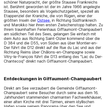
schöner Naturpracht, der größte Stausee Frankreichs
ist. Berühmt geworden ist der im Jahre 1966 angelegte
Stausee, besonders als Vogelschutzgebiet, speziell als
Etappenziel der Kraniche, die von Rügen, einer der
größten Inseln der
Ostsee
, in Richtung Südfrankreich
und Marokko hier ihren ersten Zwischenstopp halten. Zu
Ihrem traumhaften Ferienhaus Giffaumont-Champaubert
am südlichen Teil des Sees, gelangen Sie einfach mit
dem Auto aus Richtung Saint-Dizier kommend über die
D 384 und die D55, von Süden aus über Montier-en-
Der führt die D12 direkt auf die Rue du Lac und aus der
Richtung Reims über Châlons-en-Champagne sowie
Vitry-le-François führt die D13 entlang des "Lac du Der-
Chantecoq" direkt nach Giffaumont-Champaubert.
Entdeckungen in Giffaumont-Champaubert
Direkt am See verzaubert die Gemeinde Giffaumont-
Champaubert seine Besucher durch seine aus dem 16.
Jahrhundert stammenden charmanten Fachwerkhäuser,
einer alten Kirche mit drei Türmen, einem idyllischen
Hafen sowie seinem Panorama über den See und