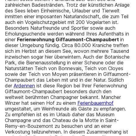
zahlreichen Badestränden. Trotz der künstlichen Anlage
des Sees leben Einheimische, Urlauber und Tierwelt
inmitten einer imposanten Naturlandschaft, die zum Teil
auch ein Vogelschutzgebiet mit 200 Vogelarten ist.
Besonders Naturfreunde und Sportler sowie auch
Erholungsuchende werden während Ihres Aufenthalts in
einer
Ferienwohnung Giffaumont-Champaubert
in
dieser Umgebung fündig. Circa 80.000 Kraniche treffen
sich im Herbst an diesem See, wovon mehrere Tausend
inzwischen sogar hier überwintern. Auch der Botanische
Park, die Bienenausstellung in einer Scheune oder die
Naturstätten Teich von Bonnevais, Teich von Cloyes
sowie der Teich von Moyen präsentieren in Giffaumont-
Champaubert das Leben mit und in der Natur. Südlich
der
Ardennen
ist diese Region bei Ihrer Ferienwohnung
Giffaumont-Champaubert besonders durch den
weltweit berühmten Champagner bekannt. Mancher
Winzer hat seinen Hof zu einem
Ferienbauernhof
umgestaltet, um Weinfreunde als Gäste zu empfangen.
Zu empfehlen ist es im Urlaub daher das Museum
Champagne und das Chateau de la Motte in Saint-
Remy-en-Bouzemont zu besuchen und an einer
Verkostung teilzunehmen. In diesem Zusammenhang ist