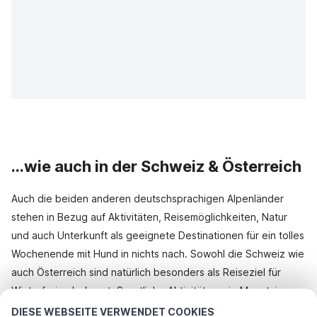
...wie auch in der Schweiz & Österreich
Auch die beiden anderen deutschsprachigen Alpenländer
stehen in Bezug auf Aktivitäten, Reisemöglichkeiten, Natur
und auch Unterkunft als geeignete Destinationen für ein tolles
Wochenende mit Hund in nichts nach. Sowohl die Schweiz wie
auch Österreich sind natürlich besonders als Reiseziel für
Winterferien bekannt. Sportliche Aktivitäten wie Mountain-
Biking, Wandern oder aber auch Badeferien am See machen
DIESE WEBSEITE VERWENDET COOKIES