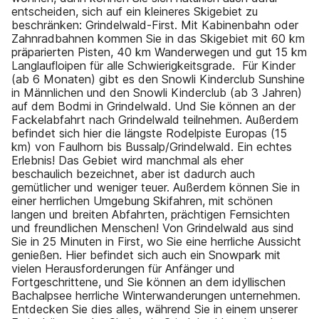
entscheiden, sich auf ein kleineres Skigebiet zu
beschränken: Grindelwald-First. Mit Kabinenbahn oder
Zahnradbahnen kommen Sie in das Skigebiet mit 60 km
präparierten Pisten, 40 km Wanderwegen und gut 15 km
Langlaufloipen für alle Schwierigkeitsgrade. Für Kinder
(ab 6 Monaten) gibt es den Snowli Kinderclub Sunshine
in Männlichen und den Snowli Kinderclub (ab 3 Jahren)
auf dem Bodmi in Grindelwald. Und Sie können an der
Fackelabfahrt nach Grindelwald teilnehmen. Außerdem
befindet sich hier die längste Rodelpiste Europas (15
km) von Faulhorn bis Bussalp/Grindelwald. Ein echtes
Erlebnis! Das Gebiet wird manchmal als eher
beschaulich bezeichnet, aber ist dadurch auch
gemütlicher und weniger teuer. Außerdem können Sie in
einer herrlichen Umgebung Skifahren, mit schönen
langen und breiten Abfahrten, prächtigen Fernsichten
und freundlichen Menschen! Von Grindelwald aus sind
Sie in 25 Minuten in First, wo Sie eine herrliche Aussicht
genießen. Hier befindet sich auch ein Snowpark mit
vielen Herausforderungen für Anfänger und
Fortgeschrittene, und Sie können an dem idyllischen
Bachalpsee herrliche Winterwanderungen unternehmen.
Entdecken Sie dies alles, während Sie in einem unserer