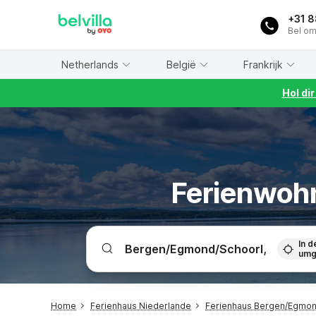
WIZARD MEMBER
+31 
Bel om
Netherlands
België
Frankrijk
Hol di
Ferienwoh
In d
umg
Home
Ferienhaus Niederlande
Ferienhaus Bergen/Egmon