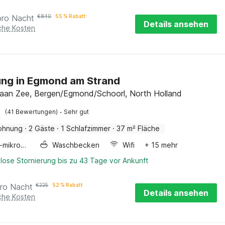
pro Nacht
€
840
55 % Rabatt
Details ansehen
iche Kosten
ng in Egmond am Strand
an Zee, Bergen/Egmond/Schoorl, North Holland
·
(41 Bewertungen)
Sehr gut
ohnung
·
2 Gäste
·
1 Schlafzimmer
·
37 m² Fläche
Kombi-mikrowelle
Waschbecken
Wifi
+ 15 mehr
lose Stornierung bis zu 43 Tage vor Ankunft
ro Nacht
€
225
52 % Rabatt
Details ansehen
iche Kosten