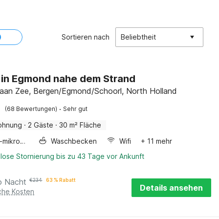
Sortieren nach
Beliebtheit
 in Egmond nahe dem Strand
an Zee, Bergen/Egmond/Schoorl, North Holland
·
(68 Bewertungen)
Sehr gut
ohnung
·
2 Gäste
·
30 m² Fläche
Kombi-mikrowelle
Waschbecken
Wifi
+ 11 mehr
lose Stornierung bis zu 43 Tage vor Ankunft
o Nacht
€
234
63 % Rabatt
Details ansehen
iche Kosten