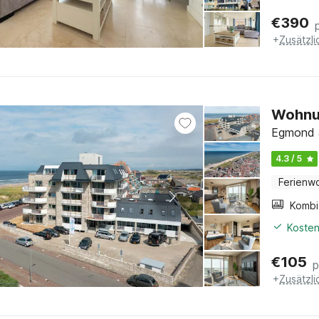
€
390
+
Zusätzl
Wohnu
Egmond a
4.3 / 5
Ferienw
Kosten
€
105
p
+
Zusätzl