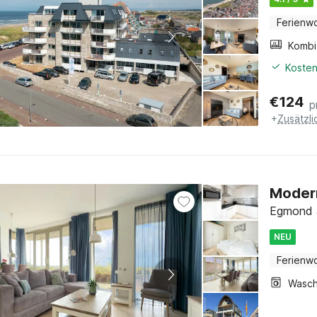
Ferienw
Kosten
€
124
p
+
Zusätzl
Modern
Egmond a
NEU
Ferienw