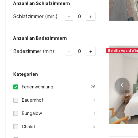
Anzahl an Schlafzimmern
Schlafzimmer (min.)
0
-
+
Anzahl an Badezimmern
Badezimmer (min)
0
-
+
Belvilla Award Wi
Kategorien
Ferienwohnung
26
Bauernhof
2
Bungalow
1
Chalet
5