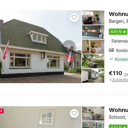
Wohnun
Bergen, 
4.4 / 5
Ferienw
Kosten
€
110
p
+
Zusätzl
Wohnun
24
Schoorl,
4.4 / 5