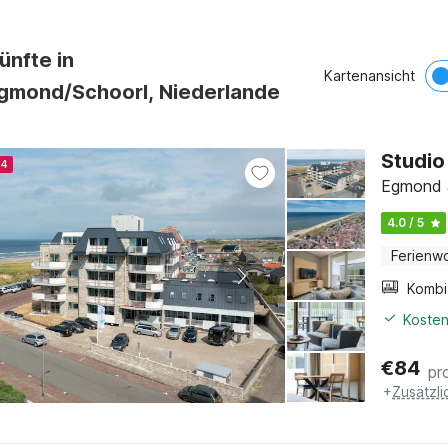
ünfte in
Kartenansicht
gmond/Schoorl, Niederlande
Studio
24
Egmond a
4.0 / 5
Ferienw
Kosten
€
84
pr
+
Zusätzl