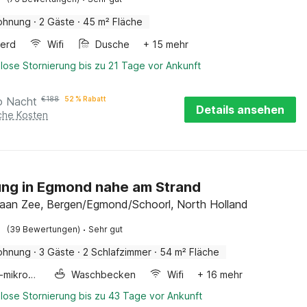
ohnung
·
2 Gäste
·
45 m² Fläche
erd
Wifi
Dusche
+ 15 mehr
lose Stornierung bis zu 21 Tage vor Ankunft
o Nacht
€
188
52 % Rabatt
Details ansehen
iche Kosten
ng in Egmond nahe am Strand
an Zee, Bergen/Egmond/Schoorl, North Holland
·
(39 Bewertungen)
Sehr gut
ohnung
·
3 Gäste
·
2 Schlafzimmer
·
54 m² Fläche
Kombi-mikrowelle
Waschbecken
Wifi
+ 16 mehr
lose Stornierung bis zu 43 Tage vor Ankunft