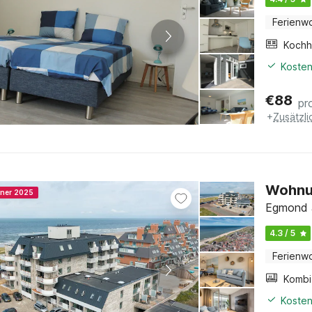
Ferienw
Kochh
Kosten
€
88
pr
+
Zusätzl
Wohnu
nner 2025
Egmond a
4.3 / 5
Ferienw
Kosten