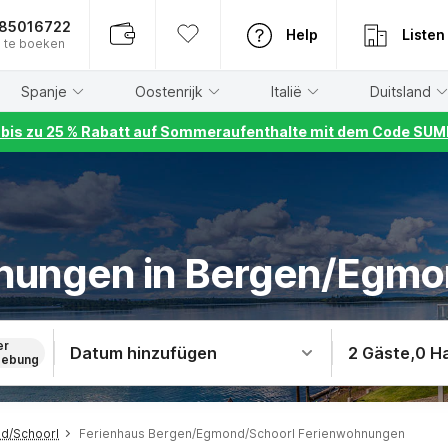
885016722
Help
Listen
 te boeken
Spanje
Oostenrijk
Italië
Duitsland
r bis zu 25 % Rabatt auf Sommeraufenthalte mit dem Code S
nungen in Bergen/Egmo
er
Datum hinzufügen
2 Gäste
,
0 H
ebung
d/Schoorl
Ferienhaus Bergen/Egmond/Schoorl Ferienwohnungen