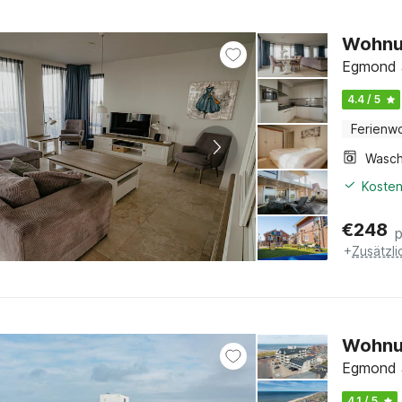
Wohnu
Egmond a
4.4 / 5
Ferienw
Kosten
€
248
+
Zusätzl
Wohnu
Egmond a
4.1 / 5