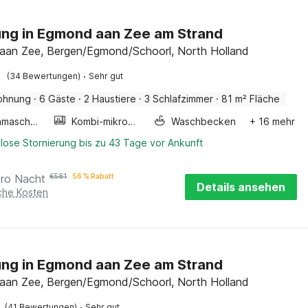
ng in Egmond aan Zee am Strand
an Zee, Bergen/Egmond/Schoorl, North Holland
·
(34 Bewertungen)
Sehr gut
ohnung
·
6 Gäste
·
2 Haustiere
·
3 Schlafzimmer
·
81 m² Fläche
Waschmaschine
Kombi-mikrowelle
Waschbecken
+ 16 mehr
lose Stornierung bis zu 43 Tage vor Ankunft
pro Nacht
€
581
56 % Rabatt
Details ansehen
iche Kosten
ng in Egmond aan Zee am Strand
an Zee, Bergen/Egmond/Schoorl, North Holland
·
(41 Bewertungen)
Sehr gut