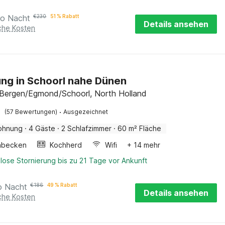
ro Nacht
€
230
51 % Rabatt
Details ansehen
iche Kosten
g in Schoorl nahe Dünen
 Bergen/Egmond/Schoorl, North Holland
·
(57 Bewertungen)
Ausgezeichnet
ohnung
·
4 Gäste
·
2 Schlafzimmer
·
60 m² Fläche
hbecken
Kochherd
Wifi
+ 14 mehr
lose Stornierung bis zu 21 Tage vor Ankunft
o Nacht
€
186
49 % Rabatt
Details ansehen
iche Kosten