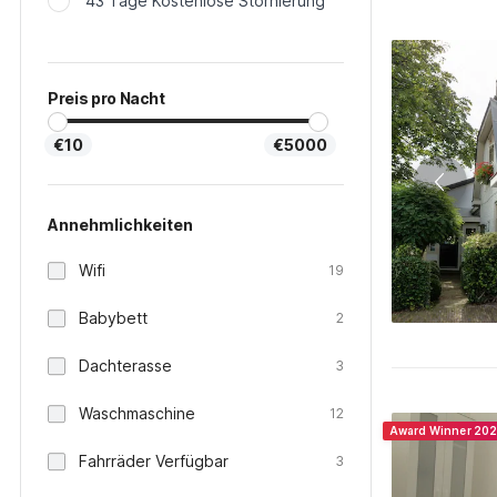
43 Tage Kostenlose Stornierung
Preis pro Nacht
€10
€5000
Annehmlichkeiten
Wifi
19
Babybett
2
Dachterasse
3
Waschmaschine
12
Award Winner 20
Fahrräder Verfügbar
3