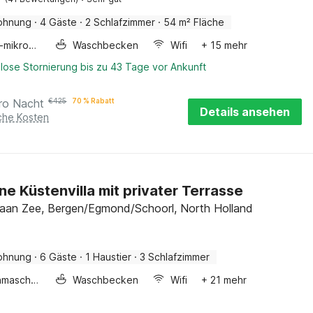
ohnung
·
4 Gäste
·
2 Schlafzimmer
·
54 m² Fläche
Kombi-mikrowelle
Waschbecken
Wifi
+ 15 mehr
lose Stornierung bis zu 43 Tage vor Ankunft
ro Nacht
€
425
70 % Rabatt
Details ansehen
iche Kosten
e Küstenvilla mit privater Terrasse
an Zee, Bergen/Egmond/Schoorl, North Holland
ohnung
·
6 Gäste
·
1 Haustier
·
3 Schlafzimmer
Waschmaschine
Waschbecken
Wifi
+ 21 mehr