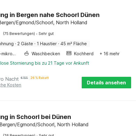
g in Bergen nahe Schoorl Dünen
Bergen/Egmond/Schoorl, North Holland
·
(75 Bewertungen)
Sehr gut
ohnung
·
2 Gäste
·
1 Haustier
·
45 m² Fläche
Kombi-mikrowelle
Waschbecken
Kochherd
+ 16 mehr
lose Stornierung bis zu 21 Tage vor Ankunft
ro Nacht
€
155
26 % Rabatt
Details ansehen
iche Kosten
g in Schoorl bei Dünen
 Bergen/Egmond/Schoorl, North Holland
·
(76 Bewertungen)
Sehr gut