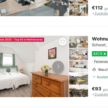
€
112
p
+
Zusätzl
Wohnun
nner 2025 - Top 50 in Netherlands
Schoorl,
4.5 / 5
Ferienw
Wasc
Kosten
€
93
pr
+
Zusätzl