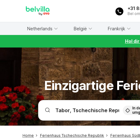
WIZARD MEMBER
+31 
Bel om
Netherlands
België
Frankrijk
Hol di
Einzigartige Fe
In d
umg
Home
Ferienhaus Tschechische Republik
Ferienhaus Sü