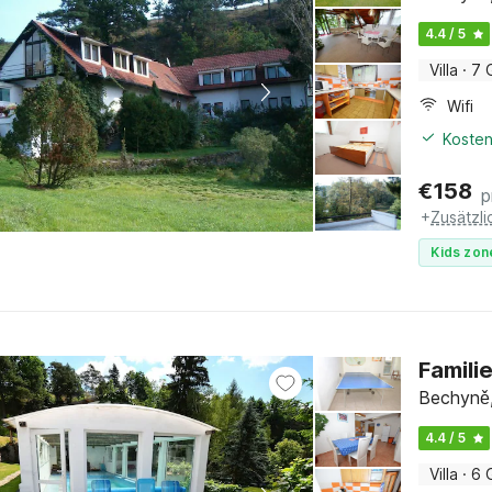
4.4 / 5
Villa
·
7 
Wifi
Kosten
€
158
p
+
Zusätzl
Kids zon
Famili
Bechyně
4.4 / 5
Villa
·
6 