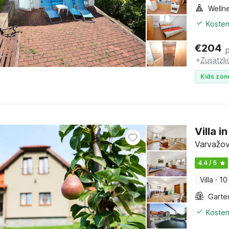
Welln
Kosten
€
204
+
Zusätzl
Kids zon
Villa 
Varvažov
4.4 / 5
Villa
·
10
Garte
Kosten