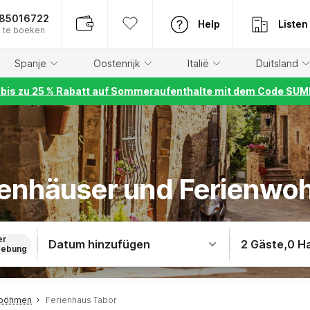
885016722
Help
Listen
 te boeken
Spanje
Oostenrijk
Italië
Duitsland
r bis zu 25 % Rabatt auf Sommeraufenthalte mit dem Code S
rienhäuser und Ferienwo
er
Datum hinzufügen
2 Gäste
,
0 H
ebung
dböhmen
Ferienhaus Tabor