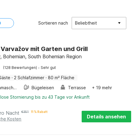
Sortieren nach
Beliebtheit
n Varvažov mit Garten und Grill
, Bohemian, South Bohemian Region
·
(128 Bewertungen)
Sehr gut
Gäste
·
2 Schlafzimmer
·
80 m² Fläche
Waschmaschine
Bügeleisen
Terrasse
+ 19 mehr
lose Stornierung bis zu 43 Tage vor Ankunft
ro Nacht
€
351
11 % Rabatt
Details ansehen
iche Kosten