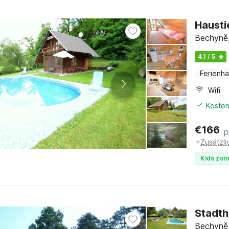
Hausti
Bechyně
4.1 / 5
Ferienh
Wifi
Kosten
€
166
p
+
Zusätzl
Kids zon
Stadth
Bechyně