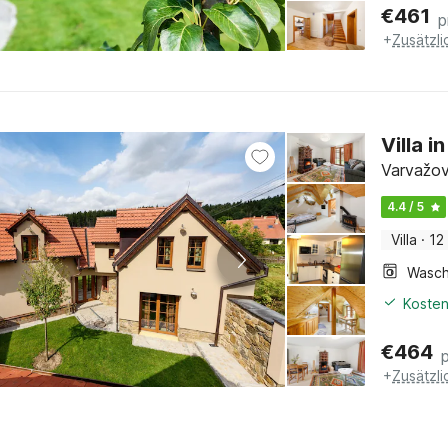
€
461
p
+
Zusätzl
Villa 
Varvažov
4.4 / 5
Villa
·
12
Kosten
€
464
+
Zusätzl