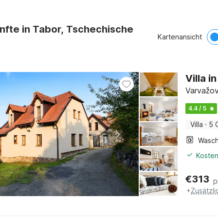
nfte in Tabor, Tschechische
Kartenansicht
Villa i
Varvažov
4.4 / 5
Villa
·
5 
Kosten
€
313
p
+
Zusätzl