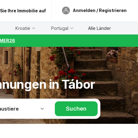
Anmelden / Registrieren
 Sie Ihre Immobilie auf
Kroatië
Portugal
Alle Länder
UMMER26
hnungen in Tábor
Suchen
austiere