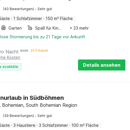
·
(40 Bewertungen)
Sehr gut
Gäste
·
1 Schlafzimmer
·
150 m² Fläche
Garten
Spaß für Kinder
+ 23 mehr
lose Stornierung bis zu 21 Tage vor Ankunft
ro Nacht
€
206
20 % Rabatt
iche Kosten
Details ansehen
e available
enurlaub in Südböhmen
, Bohemian, South Bohemian Region
·
(39 Bewertungen)
Sehr gut
Gäste
·
3 Haustiere
·
3 Schlafzimmer
·
100 m² Fläche