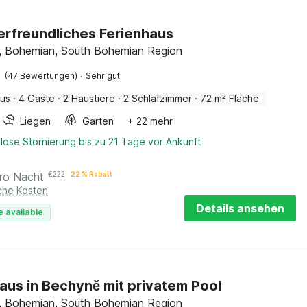
erfreundliches Ferienhaus
, Bohemian, South Bohemian Region
·
(47 Bewertungen)
Sehr gut
aus
·
4 Gäste
·
2 Haustiere
·
2 Schlafzimmer
·
72 m² Fläche
Liegen
Garten
+ 22 mehr
lose Stornierung bis zu 21 Tage vor Ankunft
ro Nacht
€
222
22 % Rabatt
iche Kosten
Details ansehen
e available
aus in Bechyně mit privatem Pool
, Bohemian, South Bohemian Region