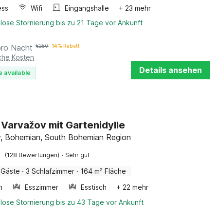
ess
Wifi
Eingangshalle
+ 23 mehr
lose Stornierung bis zu 21 Tage vor Ankunft
pro Nacht
€
250
14 % Rabatt
iche Kosten
Details ansehen
e available
in Varvažov mit Gartenidylle
, Bohemian, South Bohemian Region
·
(128 Bewertungen)
Sehr gut
 Gäste
·
3 Schlafzimmer
·
164 m² Fläche
n
Esszimmer
Esstisch
+ 22 mehr
lose Stornierung bis zu 43 Tage vor Ankunft