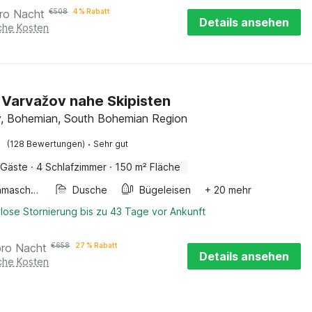
ro Nacht
€
508
4 % Rabatt
Details ansehen
iche Kosten
in Varvažov nahe Skipisten
, Bohemian, South Bohemian Region
·
(128 Bewertungen)
Sehr gut
 Gäste
·
4 Schlafzimmer
·
150 m² Fläche
Waschmaschine
Dusche
Bügeleisen
+ 20 mehr
lose Stornierung bis zu 43 Tage vor Ankunft
pro Nacht
€
658
27 % Rabatt
Details ansehen
iche Kosten