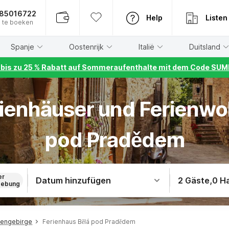
885016722
Help
Listen
 te boeken
Spanje
Oostenrijk
Italië
Duitsland
r bis zu 25 % Rabatt auf Sommeraufenthalte mit dem Code S
rienhäuser und Ferienw
pod Pradědem
er
Datum hinzufügen
2 Gäste
,
0 H
ebung
sengebirge
Ferienhaus Bělá pod Pradědem