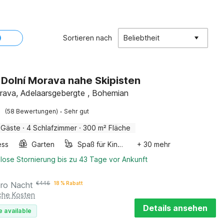
Sortieren nach
Beliebtheit
in Dolní Morava nahe Skipisten
rava, Adelaarsgebergte , Bohemian
·
(58 Bewertungen)
Sehr gut
 Gäste
·
4 Schlafzimmer
·
300 m² Fläche
ess
Garten
Spaß für Kinder
+ 30 mehr
lose Stornierung bis zu 43 Tage vor Ankunft
pro Nacht
€
446
18 % Rabatt
iche Kosten
Details ansehen
e available