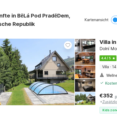
nfte in BěLá Pod PraděDem,
Kartenansicht
sche Republik
Villa 
Dolní Mo
4.4 / 5
Villa
·
14
Welln
Kosten
€
352
+
Zusätzl
Kids zon