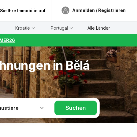
Anmelden / Registrieren
 Sie Ihre Immobilie auf
Kroatië
Portugal
Alle Länder
UMMER26
ohnungen in Bělá
Suchen
austiere