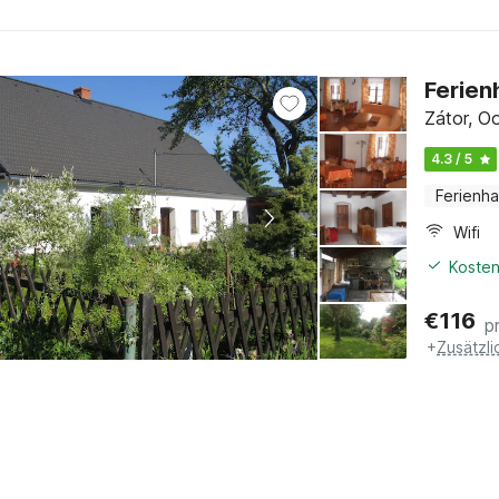
Ferienh
Zátor, O
4.3 / 5
Ferienh
Wifi
Kosten
€
116
p
+
Zusätzl