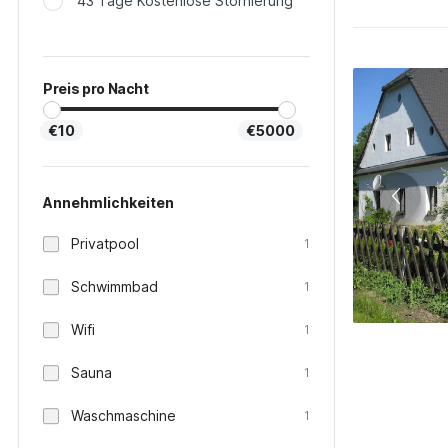
43 Tage Kostenlose Stornierung
Preis pro Nacht
€10
€5000
Annehmlichkeiten
Privatpool
1
Schwimmbad
1
Wifi
1
Sauna
1
Waschmaschine
1