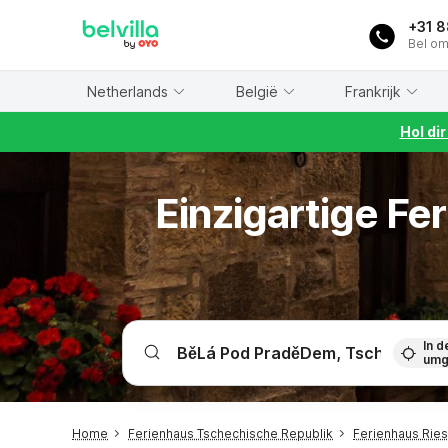
WIZARD MEMBER
+31 
Bel om
Netherlands
België
Frankrijk
Hol di
Einzigartige Fe
In d
umg
Home
Ferienhaus Tschechische Republik
Ferienhaus Rie