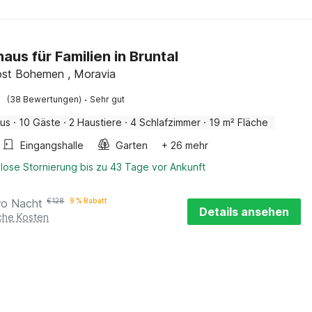
aus für Familien in Bruntal
ost Bohemen , Moravia
·
(38 Bewertungen)
Sehr gut
aus
·
10 Gäste
·
2 Haustiere
·
4 Schlafzimmer
·
19 m² Fläche
Eingangshalle
Garten
+ 26 mehr
lose Stornierung bis zu 43 Tage vor Ankunft
ro Nacht
€
128
9 % Rabatt
Details ansehen
iche Kosten