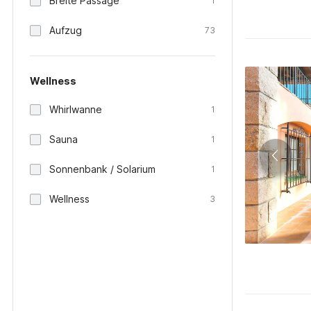
Breite Passage
1
Aufzug
73
Wellness
Whirlwanne
1
Sauna
1
Sonnenbank / Solarium
1
Wellness
3