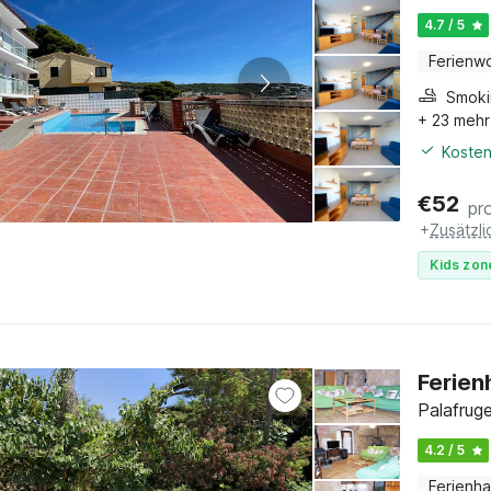
4.7 / 5
Ferienw
+ 23 mehr
Kosten
€
52
pr
+
Zusätzl
Kids zon
Ferien
Palafrug
4.2 / 5
Ferienh