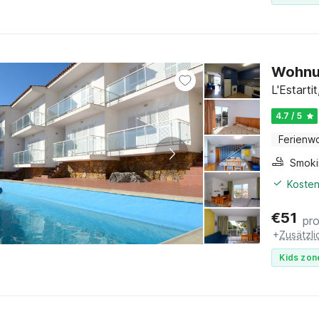
Wohnun
L'Estart
4.7 / 5
Ferienw
Kosten
€
51
pr
+
Zusätzl
Kids zon