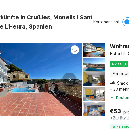
künfte in CruïLles, Monells I Sant
Kartenansicht
e L'Heura, Spanien
Wohnun
Estartit
4.7 / 5
Ferienw
+ 23 mehr
Kosten
€
53
pr
+
Zusätzl
Kids zon