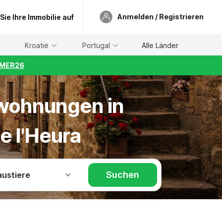
Anmelden / Registrieren
 Sie Ihre Immobilie auf
Kroatië
Portugal
Alle Länder
UMMER26
nwohnungen in
de l'Heura
Suchen
austiere