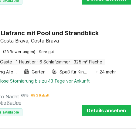
e available
n Llafranc mit Pool und Strandblick
, Costa Brava, Costa Brava
·
(23 Bewertungen)
Sehr gut
 Gäste
·
1 Haustier
·
6 Schlafzimmer
·
325 m² Fläche
Smoking Allowed
Garten
Spaß für Kinder
+ 24 mehr
lose Stornierung bis zu 43 Tage vor Ankunft
ro Nacht
€
812
65 % Rabatt
iche Kosten
Details ansehen
e available