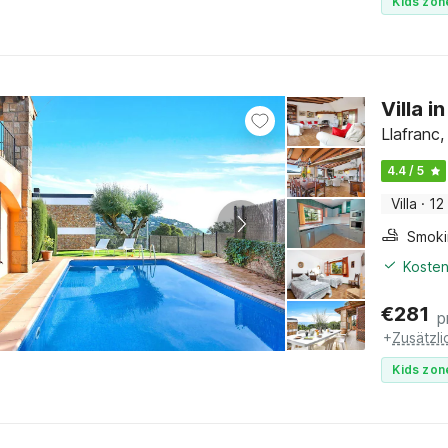
Kids zon
Villa i
Llafranc
4.4 / 5
Villa
·
12
Kosten
€
281
p
+
Zusätzl
Kids zon