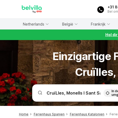
WIZARD MEMBER
+31 
Bel om
Netherlands
België
Frankrijk
Hol di
Einzigartige
Cruïlles,
In d
umg
Home
Ferienhaus Spanien
Ferienhaus Katalonien
Ferie