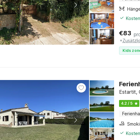
Häng
Kosten
€
83
pr
+
Zusätzl
Kids zon
Ferien
Estartit
4.2 / 5
Ferienh
Kosten