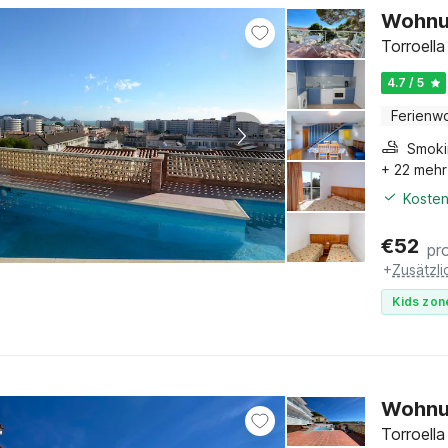
Wohnun
Torroell
4.7 / 5
Ferienw
+ 22 mehr
Kosten
€
52
pr
+
Zusätzl
Kids zon
Wohnun
Torroell