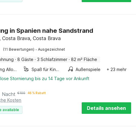
g in Spanien nahe Sandstrand
it, Costa Brava, Costa Brava
·
(11 Bewertungen)
Ausgezeichnet
ohnung
·
8 Gäste
·
3 Schlafzimmer
·
82 m² Fläche
Smoking Allowed
Spaß für Kinder
Außenspiele
+ 23 mehr
lose Stornierung bis zu 14 Tage vor Ankunft
o Nacht
€
100
46 % Rabatt
iche Kosten
Details ansehen
e available