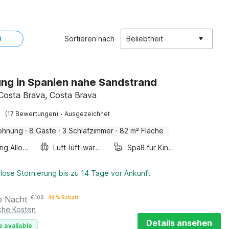
Sortieren nach
Beliebtheit
g in Spanien nahe Sandstrand
, Costa Brava, Costa Brava
·
(17 Bewertungen)
Ausgezeichnet
ohnung
·
8 Gäste
·
3 Schlafzimmer
·
82 m² Fläche
Smoking Allowed
Luft-luft-wärmepumpe
Spaß für Kinder
lose Stornierung bis zu 14 Tage vor Ankunft
o Nacht
€
108
49 % Rabatt
iche Kosten
Details ansehen
e available