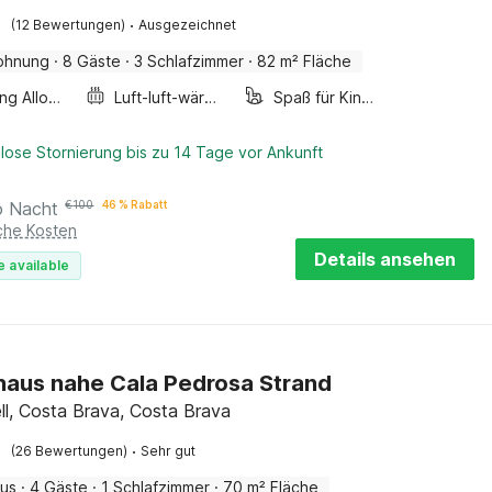
·
(12 Bewertungen)
Ausgezeichnet
ohnung
·
8 Gäste
·
3 Schlafzimmer
·
82 m² Fläche
Smoking Allowed
Luft-luft-wärmepumpe
Spaß für Kinder
lose Stornierung bis zu 14 Tage vor Ankunft
o Nacht
€
100
46 % Rabatt
iche Kosten
Details ansehen
e available
haus nahe Cala Pedrosa Strand
ell, Costa Brava, Costa Brava
·
(26 Bewertungen)
Sehr gut
aus
·
4 Gäste
·
1 Schlafzimmer
·
70 m² Fläche