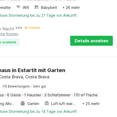
ematte
Wifi
Babybett
+ 26 mehr
lose Stornierung bis zu 21 Tage vor Ankunft
o Nacht
€
159
46 % Rabatt
iche Kosten
Details ansehen
e available
haus in Estartit mit Garten
, Costa Brava, Costa Brava
·
(15 Bewertungen)
Sehr gut
aus
·
6 Gäste
·
1 Haustier
·
3 Schlafzimmer
·
110 m² Fläche
Smoking Allowed
Garten
Luft-luft-wärmepumpe
+ 25 mehr
lose Stornierung bis zu 14 Tage vor Ankunft