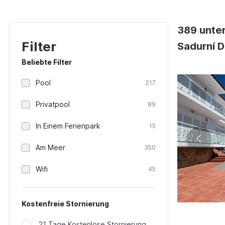
389 unter
Filter
Sadurní D
Beliebte Filter
Pool
217
Privatpool
89
In Einem Ferienpark
15
Am Meer
350
Wifi
45
Kostenfreie Stornierung
21 Tage Kostenlose Stornierung