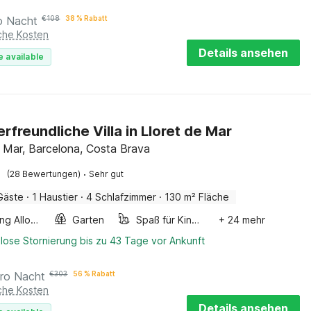
o Nacht
€
108
38 % Rabatt
iche Kosten
Details ansehen
e available
erfreundliche Villa in Lloret de Mar
e Mar, Barcelona, Costa Brava
·
(28 Bewertungen)
Sehr gut
Gäste
·
1 Haustier
·
4 Schlafzimmer
·
130 m² Fläche
Smoking Allowed
Garten
Spaß für Kinder
+ 24 mehr
lose Stornierung bis zu 43 Tage vor Ankunft
ro Nacht
€
303
56 % Rabatt
iche Kosten
Details ansehen