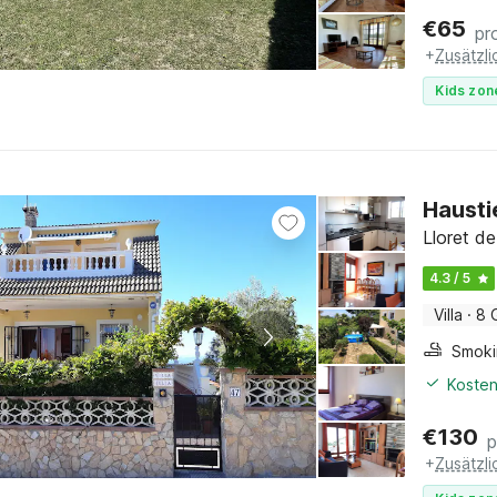
€
65
pr
+
Zusätzl
Kids zon
Hausti
Lloret d
4.3 / 5
Villa
·
8 
Kosten
€
130
p
+
Zusätzl