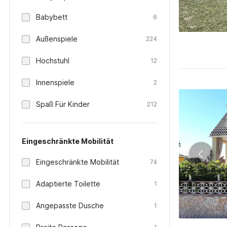
Babybett
6
Außenspiele
224
Hochstuhl
12
Innenspiele
2
Spaß Für Kinder
212
Eingeschränkte Mobilität
Eingeschränkte Mobilität
74
Adaptierte Toilette
1
Angepasste Dusche
1