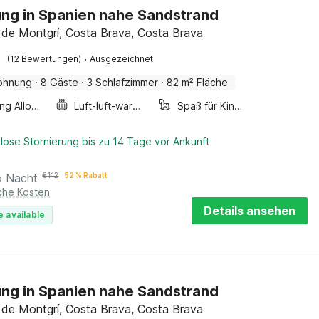
g in Spanien nahe Sandstrand
a de Montgrí, Costa Brava, Costa Brava
·
(12 Bewertungen)
Ausgezeichnet
ohnung
·
8 Gäste
·
3 Schlafzimmer
·
82 m² Fläche
Smoking Allowed
Luft-luft-wärmepumpe
Spaß für Kinder
lose Stornierung bis zu 14 Tage vor Ankunft
o Nacht
€
112
52 % Rabatt
iche Kosten
Details ansehen
e available
g in Spanien nahe Sandstrand
a de Montgrí, Costa Brava, Costa Brava