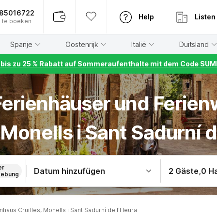
885016722
Help
Listen
 te boeken
Spanje
Oostenrijk
Italië
Duitsland
r bis zu 25 % Rabatt auf Sommeraufenthalte mit dem Code S
 Ferienhäuser und Ferie
 Monells i Sant Sadurní 
er
Datum hinzufügen
2 Gäste
,
0 H
ebung
nhaus Cruïlles, Monells i Sant Sadurní de l'Heura