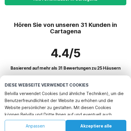
Hören Sie von unseren 31 Kunden in
Cartagena
4.4/5
Basierend auf mehr als 31 Bewertungen zu 25 Häusern
DIESE WEBSEITE VERWENDET COOKIES
Beliebteste Reiseziele für Urlaub
Belvilla verwendet Cookies (und ähnliche Techniken), um die
Benutzerfreundlichkeit der Website zu erhöhen und die
Top-Städte mit Top-Annehmlichkeiten für den Urlaub
Website persönlicher zu gestalten. Mit diesen Cookies
Kinderfreundliche Ferienunterkünfte sucina
können Belvilla und Dritte Ihnen auf und eventuell auch
Beliebte Ausstattungen für Urlaub in Cartagena
Kinderfreundliche Ferienunterkünfte san-pedro-del-pinatar
außerhalb unserer Website folgen, um Werbung Ihren
Kinderfreundliche Ferienunterkünfte
Anpassen
Akzeptiere alle
Beliebte Städte für den Urlaub in Costa-calida
Interessen anzupassen und das Teilen von Informationen über
Kinderfreundliche Ferienunterkünfte torre-pacheco