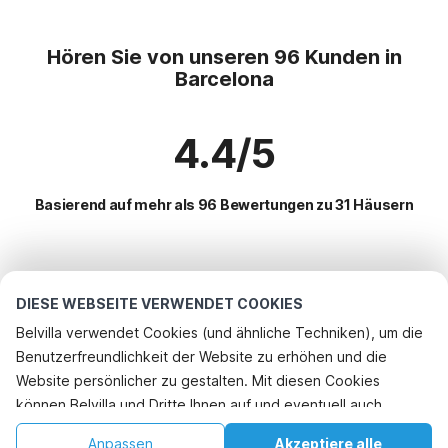
Hören Sie von unseren 96 Kunden in
Barcelona
4.4/5
Basierend auf mehr als 96 Bewertungen zu 31 Häusern
Beliebteste Reiseziele für Urlaub
DIESE WEBSEITE VERWENDET COOKIES
Beliebte Ausstattungen für Urlaub in Barcelona
Belvilla verwendet Cookies (und ähnliche Techniken), um die
Benutzerfreundlichkeit der Website zu erhöhen und die
Kinderfreundliche Ferienunterkünfte
Top-Regionen mit Top-Annehmlichkeiten für den Urlaub
Rufen Sie an, um zu buchen
Website persönlicher zu gestalten. Mit diesen Cookies
Ferienhaus mit Schwimmbad
Kinderfreundliche Ferienunterkünfte spanische-kuste
können Belvilla und Dritte Ihnen auf und eventuell auch
Top-Städte mit Top-Annehmlichkeiten für den Urlaub
Ferienhaus auf dem Lande
Kinderfreundliche Ferienunterkünfte andalusien
außerhalb unserer Website folgen, um Werbung Ihren
Ferienhaus mit BBQ
Anpassen
Akzeptiere alle