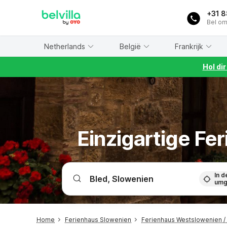
WIZARD MEMBER
+31 
Bel om
Netherlands
België
Frankrijk
Hol di
Einzigartige Fe
In d
umg
Home
Ferienhaus Slowenien
Ferienhaus Westslowenien /