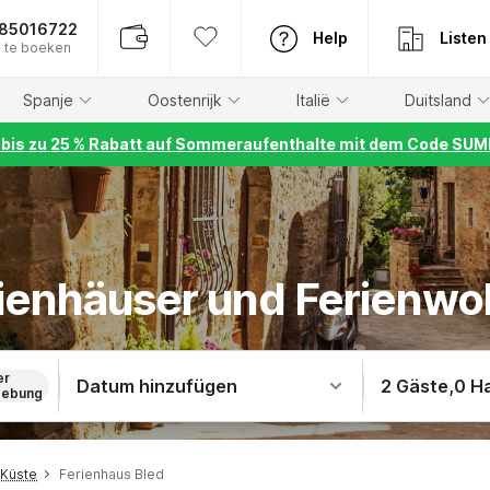
885016722
Help
Listen
 te boeken
Spanje
Oostenrijk
Italië
Duitsland
r bis zu 25 % Rabatt auf Sommeraufenthalte mit dem Code S
rienhäuser und Ferienw
er
Datum hinzufügen
2 Gäste
,
0 H
ebung
 Küste
Ferienhaus Bled