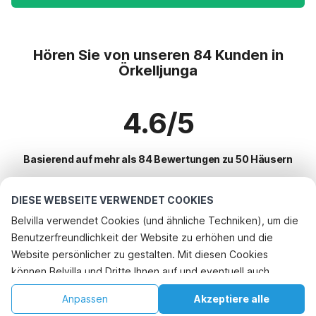
Hören Sie von unseren 84 Kunden in
Örkelljunga
4.6/5
Basierend auf mehr als 84 Bewertungen zu 50 Häusern
DIESE WEBSEITE VERWENDET COOKIES
Beliebteste Reiseziele für Urlaub
Belvilla verwendet Cookies (und ähnliche Techniken), um die
Benutzerfreundlichkeit der Website zu erhöhen und die
Top-Städte mit Top-Annehmlichkeiten für den Urlaub
Rufen Sie an, um zu buchen
Website persönlicher zu gestalten. Mit diesen Cookies
Kinderfreundliche Ferienunterkünfte lund
können Belvilla und Dritte Ihnen auf und eventuell auch
Beliebte Ausstattungen für Urlaub in Orkelljunga
Ferienhaus am Meer hoganas
außerhalb unserer Website folgen, um Werbung Ihren
Ferienhaus am See
Anpassen
Akzeptiere alle
Beliebte Städte für den Urlaub in Skane
Interessen anzupassen und das Teilen von Informationen über
Ferienhaus am Meer angelholm
Kinderfreundliche Ferienunterkünfte
Startseite
Wunschliste
Buchungen
Konto