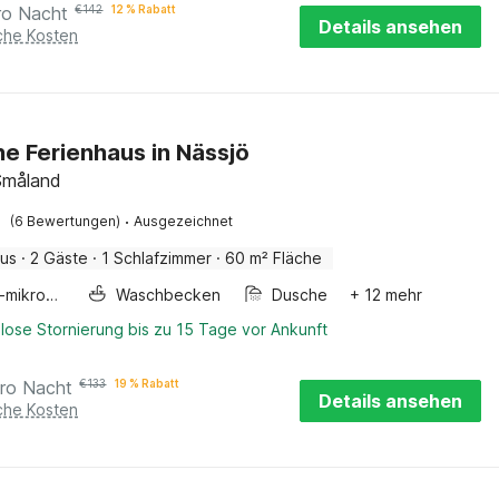
ro Nacht
€
142
12 % Rabatt
Details ansehen
iche Kosten
ne Ferienhaus in Nässjö
Småland
·
(6 Bewertungen)
Ausgezeichnet
aus
·
2 Gäste
·
1 Schlafzimmer
·
60 m² Fläche
Kombi-mikrowelle
Waschbecken
Dusche
+ 12 mehr
lose Stornierung bis zu 15 Tage vor Ankunft
ro Nacht
€
133
19 % Rabatt
Details ansehen
iche Kosten