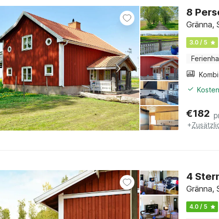
8 Pers
Gränna,
3.0 / 5
Ferienh
Kosten
€
182
p
+
Zusätzl
4 Ster
Gränna,
4.0 / 5