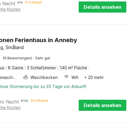
o Nacht
€
75
17 % Rabatt
Details ansehen
iche Kosten
onen Ferienhaus in Anneby
g, Småland
·
(6 Bewertungen)
Sehr gut
aus
·
8 Gäste
·
3 Schlafzimmer
·
140 m² Fläche
Waschmaschine
Waschbecken
Wifi
+ 20 mehr
lose Stornierung bis zu 35 Tage vor Ankunft
ro Nacht
€
139
20 % Rabatt
Details ansehen
iche Kosten