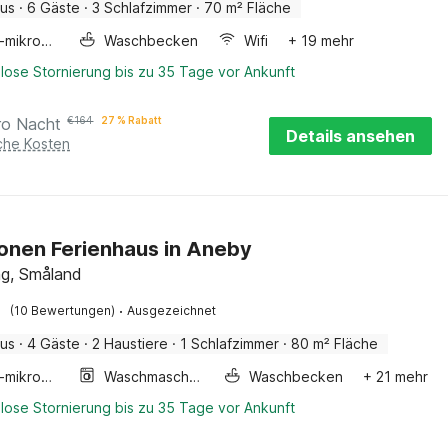
aus
·
6 Gäste
·
3 Schlafzimmer
·
70 m² Fläche
Kombi-mikrowelle
Waschbecken
Wifi
+ 19 mehr
lose Stornierung bis zu 35 Tage vor Ankunft
ro Nacht
€
164
27 % Rabatt
Details ansehen
iche Kosten
onen Ferienhaus in Aneby
g, Småland
·
(10 Bewertungen)
Ausgezeichnet
aus
·
4 Gäste
·
2 Haustiere
·
1 Schlafzimmer
·
80 m² Fläche
Kombi-mikrowelle
Waschmaschine
Waschbecken
+ 21 mehr
lose Stornierung bis zu 35 Tage vor Ankunft