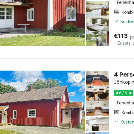
Ferienh
Kosten
€
113
p
+
Zusätzl
4 Pers
Jönköpin
4.6 / 5
Ferienh
Kosten