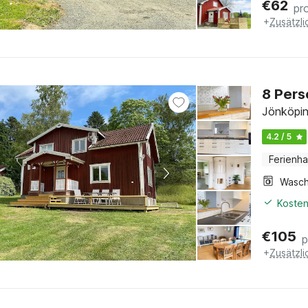
€
62
pr
+
Zusätzl
8 Pers
Jönköpin
4.2 / 5
Ferienh
Kosten
€
105
p
+
Zusätzl