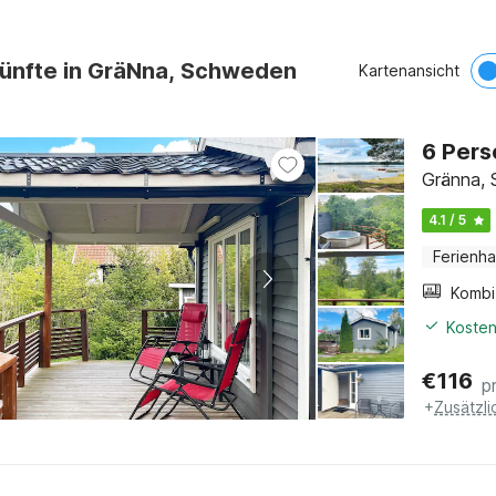
künfte in GräNna, Schweden
Kartenansicht
6 Pers
Gränna,
4.1 / 5
Ferienh
Kosten
€
116
p
+
Zusätzl