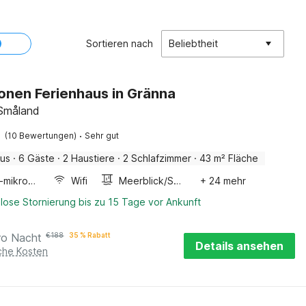
Sortieren nach
Beliebtheit
onen Ferienhaus in Gränna
 Småland
·
(10 Bewertungen)
Sehr gut
aus
·
6 Gäste
·
2 Haustiere
·
2 Schlafzimmer
·
43 m² Fläche
Kombi-mikrowelle
Wifi
Meerblick/Seeblick
+ 24 mehr
lose Stornierung bis zu 15 Tage vor Ankunft
ro Nacht
€
188
35 % Rabatt
Details ansehen
iche Kosten