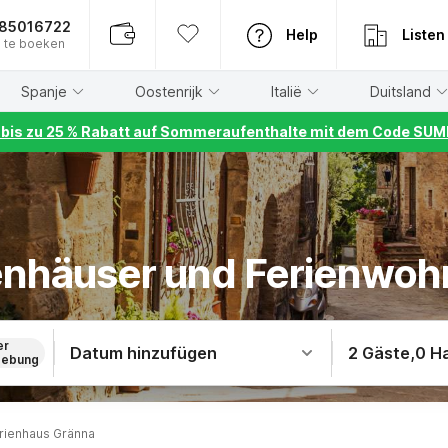
885016722
Help
Listen
 te boeken
Spanje
Oostenrijk
Italië
Duitsland
r bis zu 25 % Rabatt auf Sommeraufenthalte mit dem Code S
ienhäuser und Ferienwo
er
Datum hinzufügen
2 Gäste
,
0 H
ebung
rienhaus Gränna