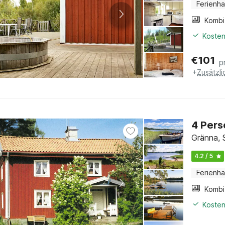
Ferienh
Kosten
€
101
p
+
Zusätzl
4 Pers
Gränna,
4.2 / 5
Ferienh
Kosten