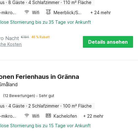
aus
·
8 Gäste
·
4 Schlafzimmer
·
110 m² Fläche
Kombi-mikrowelle
Wifi
Meerblick/Seeblick
+ 24 mehr
lose Stornierung bis zu 35 Tage vor Ankunft
ro Nacht
€
194
46 % Rabatt
Details ansehen
iche Kosten
onen Ferienhaus in Gränna
 Småland
·
(12 Bewertungen)
Sehr gut
aus
·
4 Gäste
·
2 Schlafzimmer
·
100 m² Fläche
Kombi-mikrowelle
Wifi
Kachelofen
+ 22 mehr
lose Stornierung bis zu 15 Tage vor Ankunft