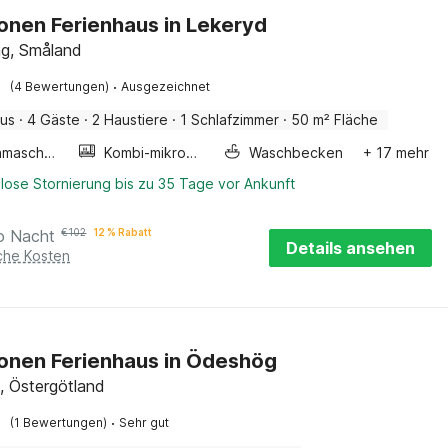
onen Ferienhaus in Lekeryd
g, Småland
·
(4 Bewertungen)
Ausgezeichnet
aus
·
4 Gäste
·
2 Haustiere
·
1 Schlafzimmer
·
50 m² Fläche
Waschmaschine
Kombi-mikrowelle
Waschbecken
+ 17 mehr
lose Stornierung bis zu 35 Tage vor Ankunft
o Nacht
€
102
12 % Rabatt
Details ansehen
iche Kosten
onen Ferienhaus in Ödeshög
 Östergötland
·
(1 Bewertungen)
Sehr gut