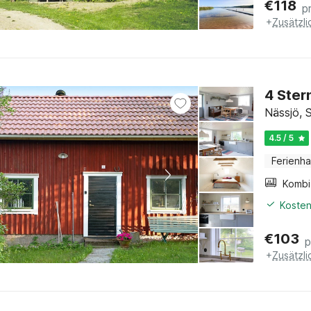
€
118
p
+
Zusätzl
4 Ster
Nässjö, 
4.5 / 5
Ferienh
Kosten
€
103
p
+
Zusätzl