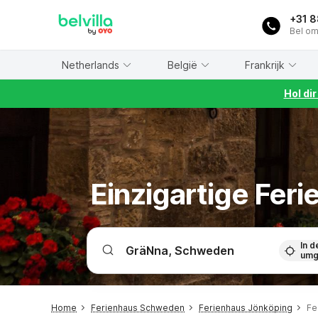
WIZARD MEMBER
+31 
Bel om
Netherlands
België
Frankrijk
Hol di
Einzigartige Fer
In d
umg
Home
Ferienhaus Schweden
Ferienhaus Jönköping
Fe