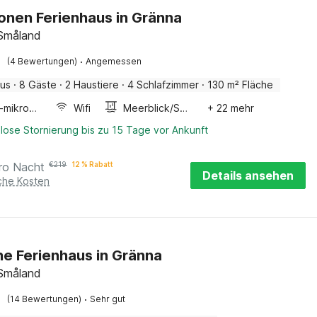
onen Ferienhaus in Gränna
 Småland
·
(4 Bewertungen)
Angemessen
aus
·
8 Gäste
·
2 Haustiere
·
4 Schlafzimmer
·
130 m² Fläche
Kombi-mikrowelle
Wifi
Meerblick/Seeblick
+ 22 mehr
lose Stornierung bis zu 15 Tage vor Ankunft
ro Nacht
€
219
12 % Rabatt
Details ansehen
iche Kosten
ne Ferienhaus in Gränna
 Småland
·
(14 Bewertungen)
Sehr gut