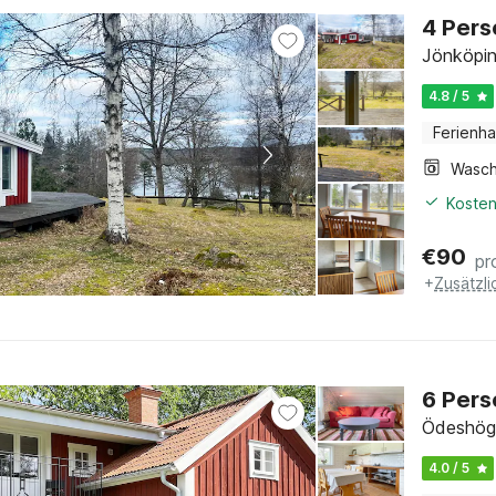
4 Pers
Jönköpin
4.8 / 5
Ferienh
Kosten
€
90
pr
+
Zusätzl
6 Pers
Ödeshög,
4.0 / 5