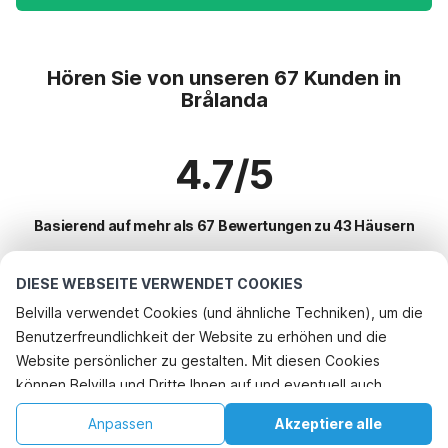
Hören Sie von unseren 67 Kunden in
Brålanda
4.7/5
Basierend auf mehr als 67 Bewertungen zu 43 Häusern
DIESE WEBSEITE VERWENDET COOKIES
Beliebteste Reiseziele für Urlaub
Belvilla verwendet Cookies (und ähnliche Techniken), um die
Benutzerfreundlichkeit der Website zu erhöhen und die
Top-Städte mit Top-Annehmlichkeiten für den Urlaub
Rufen Sie an, um zu buchen
Website persönlicher zu gestalten. Mit diesen Cookies
Ferienhaus am See bralanda
können Belvilla und Dritte Ihnen auf und eventuell auch
Beliebte Ausstattungen für Urlaub in Bralanda
Ferienhaus am See mellerud
außerhalb unserer Website folgen, um Werbung Ihren
Ferienhaus am See
Anpassen
Akzeptiere alle
Beliebte Städte für den Urlaub in Dalsland
Interessen anzupassen und das Teilen von Informationen über
Ferienhaus am See dalsebo
Ferienhaus mit BBQ
Startseite
Wunschliste
Buchungen
Konto