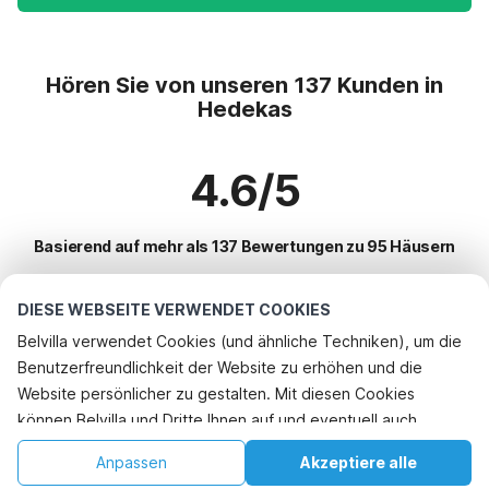
Hören Sie von unseren 137 Kunden in
Hedekas
4.6/5
Basierend auf mehr als 137 Bewertungen zu 95 Häusern
DIESE WEBSEITE VERWENDET COOKIES
Beliebteste Reiseziele für Urlaub
Belvilla verwendet Cookies (und ähnliche Techniken), um die
Benutzerfreundlichkeit der Website zu erhöhen und die
Top-Städte mit Top-Annehmlichkeiten für den Urlaub
Rufen Sie an, um zu buchen
Website persönlicher zu gestalten. Mit diesen Cookies
Ferienhaus am Meer uddevalla
können Belvilla und Dritte Ihnen auf und eventuell auch
Beliebte Ausstattungen für Urlaub in Hedekas
Ferienhaus am Meer lysekil
außerhalb unserer Website folgen, um Werbung Ihren
Ferienhaus am Meer
Anpassen
Akzeptiere alle
Beliebte Städte für den Urlaub in Bohuslan
Interessen anzupassen und das Teilen von Informationen über
Ferienhaus am Meer fiskebackskil
Ferienhaus mit BBQ
Startseite
Wunschliste
Buchungen
Konto