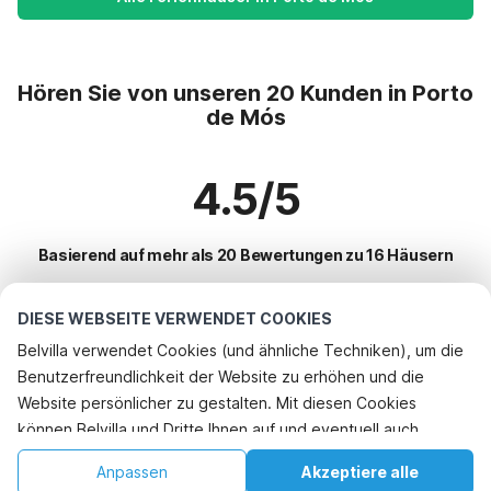
Hören Sie von unseren 20 Kunden in Porto
de Mós
4.5/5
Basierend auf mehr als 20 Bewertungen zu 16 Häusern
DIESE WEBSEITE VERWENDET COOKIES
Beliebteste Reiseziele für Urlaub
Belvilla verwendet Cookies (und ähnliche Techniken), um die
Benutzerfreundlichkeit der Website zu erhöhen und die
Top-Städte mit Top-Annehmlichkeiten für den Urlaub
Rufen Sie an, um zu buchen
Website persönlicher zu gestalten. Mit diesen Cookies
Ferienhaus mit Schwimmbad amoreira
können Belvilla und Dritte Ihnen auf und eventuell auch
Beliebte Ausstattungen für Urlaub in Porto-de-mos
Ferienhaus mit Schwimmbad santa-barbara
außerhalb unserer Website folgen, um Werbung Ihren
Ferienhaus mit Schwimmbad
Anpassen
Akzeptiere alle
Beliebte Städte für den Urlaub in Nordportugal
Interessen anzupassen und das Teilen von Informationen über
Ferienhaus mit Schwimmbad porto-de-mos