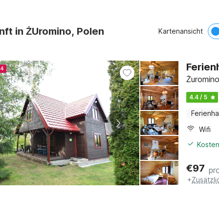
nft in ŻUromino, Polen
Kartenansicht
Ferien
24
Żuromino
4.4 / 5
Ferienh
Wifi
Kosten
€
97
pr
+
Zusätzl