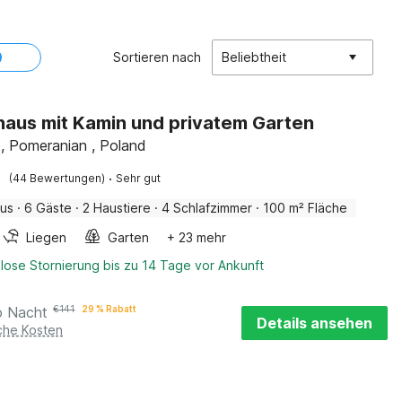
Sortieren nach
Beliebtheit
haus mit Kamin und privatem Garten
, Pomeranian , Poland
·
(44 Bewertungen)
Sehr gut
aus
·
6 Gäste
·
2 Haustiere
·
4 Schlafzimmer
·
100 m² Fläche
Liegen
Garten
+ 23 mehr
lose Stornierung bis zu 14 Tage vor Ankunft
o Nacht
€
141
29 % Rabatt
Details ansehen
iche Kosten