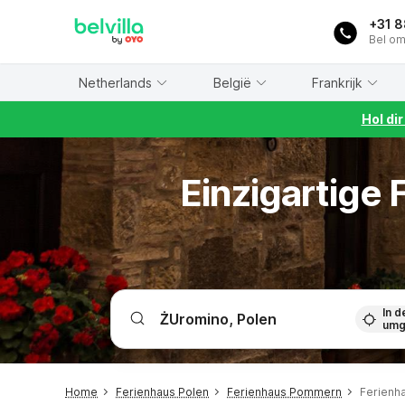
WIZARD MEMBER
+31 
Bel om
Netherlands
België
Frankrijk
Hol di
Einzigartige
In d
umg
Home
Ferienhaus Polen
Ferienhaus Pommern
Ferienh