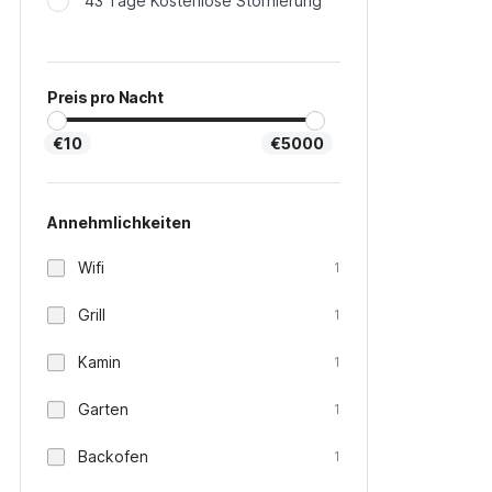
43 Tage Kostenlose Stornierung
Preis pro Nacht
€10
€5000
Annehmlichkeiten
Wifi
1
Grill
1
Kamin
1
Garten
1
Backofen
1