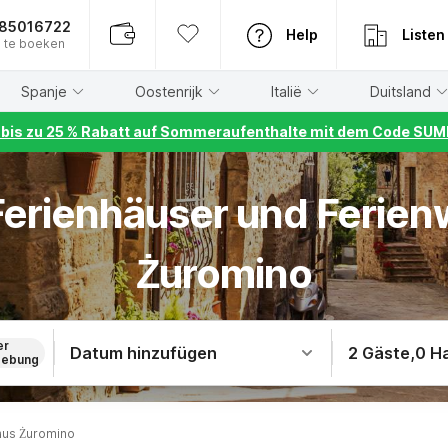
885016722
Help
Listen
 te boeken
Spanje
Oostenrijk
Italië
Duitsland
r bis zu 25 % Rabatt auf Sommeraufenthalte mit dem Code S
 Ferienhäuser und Ferie
Żuromino
er
Datum hinzufügen
2 Gäste
,
0 H
ebung
aus Żuromino