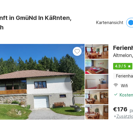
nft in GmüNd In KäRnten,
Kartenansicht
ch
Ferien
Altmelon
4.3 / 5
Ferienh
Wifi
Kosten
€
176
p
+
Zusätzl