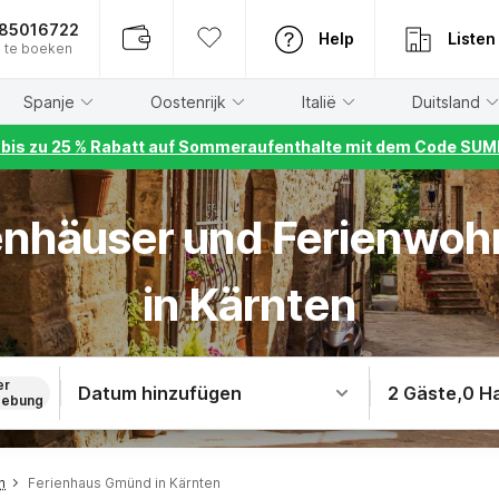
885016722
Help
Listen
 te boeken
Spanje
Oostenrijk
Italië
Duitsland
r bis zu 25 % Rabatt auf Sommeraufenthalte mit dem Code S
rienhäuser und Ferienwo
in Kärnten
er
Datum hinzufügen
2 Gäste
,
0 H
ebung
h
Ferienhaus Gmünd in Kärnten