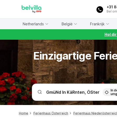
WIZARD MEMBER
+31 
Bel om
Netherlands
België
Frankrijk
Hol di
Einzigartige Fe
In d
umg
Home
Ferienhaus Österreich
Ferienhaus Niederösterreic