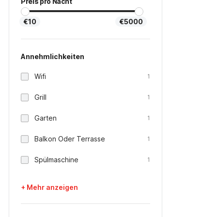
Preis pro Nacht
€10
€5000
Annehmlichkeiten
Wifi
1
Grill
1
Garten
1
Balkon Oder Terrasse
1
Spülmaschine
1
+ Mehr anzeigen