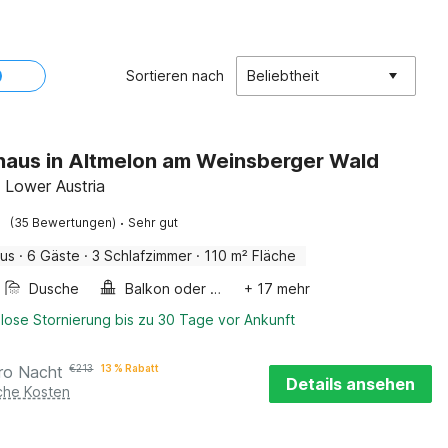
Sortieren nach
Beliebtheit
haus in Altmelon am Weinsberger Wald
, Lower Austria
·
(35 Bewertungen)
Sehr gut
aus
·
6 Gäste
·
3 Schlafzimmer
·
110 m² Fläche
Dusche
Balkon oder terrasse
+ 17 mehr
lose Stornierung bis zu 30 Tage vor Ankunft
ro Nacht
€
213
13 % Rabatt
Details ansehen
iche Kosten