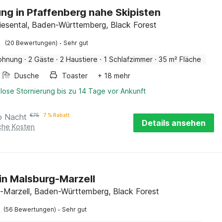
g in Pfaffenberg nahe Skipisten
Wiesental, Baden-Württemberg, Black Forest
·
(20 Bewertungen)
Sehr gut
ohnung
·
2 Gäste
·
2 Haustiere
·
1 Schlafzimmer
·
35 m² Fläche
Dusche
Toaster
+ 18 mehr
lose Stornierung bis zu 14 Tage vor Ankunft
o Nacht
€
75
7 % Rabatt
Details ansehen
iche Kosten
 in Malsburg-Marzell
-Marzell, Baden-Württemberg, Black Forest
·
(56 Bewertungen)
Sehr gut