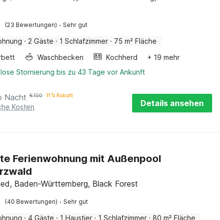
·
(23 Bewertungen)
Sehr gut
ohnung
·
2 Gäste
·
1 Schlafzimmer
·
75 m² Fläche
rbett
Waschbecken
Kochherd
+ 19 mehr
lose Stornierung bis zu 43 Tage vor Ankunft
o Nacht
€
100
11 % Rabatt
Details ansehen
iche Kosten
te Ferienwohnung mit Außenpool
rzwald
ried, Baden-Württemberg, Black Forest
·
(40 Bewertungen)
Sehr gut
ohnung
·
4 Gäste
·
1 Haustier
·
1 Schlafzimmer
·
80 m² Fläche