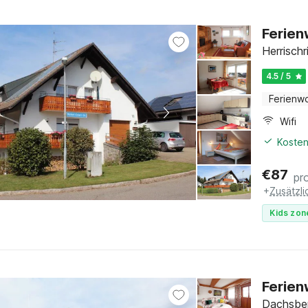
Ferien
Herrisch
4.5 / 5
Ferienw
Wifi
Kosten
€
87
pr
+
Zusätzl
Kids zon
Ferien
Dachsber