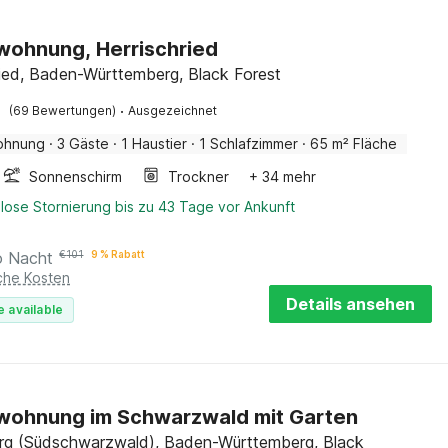
wohnung, Herrischried
ried, Baden-Württemberg, Black Forest
·
(69 Bewertungen)
Ausgezeichnet
ohnung
·
3 Gäste
·
1 Haustier
·
1 Schlafzimmer
·
65 m² Fläche
Sonnenschirm
Trockner
+ 34 mehr
lose Stornierung bis zu 43 Tage vor Ankunft
o Nacht
€
101
9 % Rabatt
iche Kosten
Details ansehen
e available
wohnung im Schwarzwald mit Garten
g (Südschwarzwald), Baden-Württemberg, Black