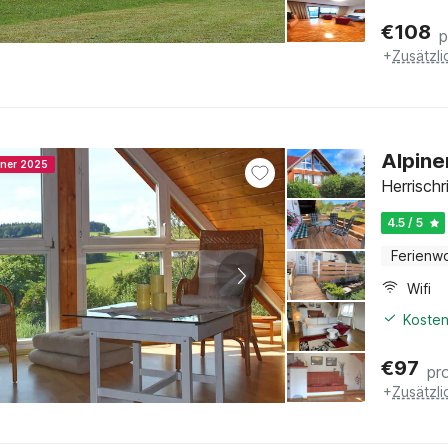
€
108
p
+
Zusätzl
Alpine
nner 2025
Herrisch
4.5 / 5
Ferienw
Wifi
Kosten
€
97
pr
+
Zusätzl