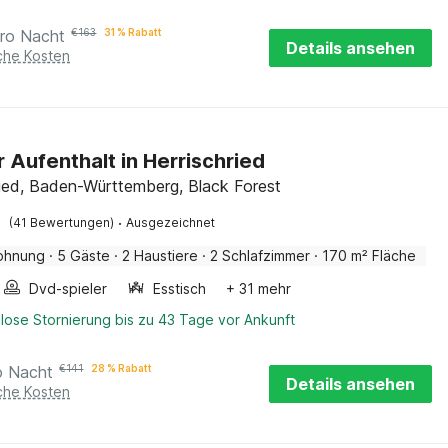
ro Nacht
€
163
31 % Rabatt
Details ansehen
iche Kosten
r Aufenthalt in Herrischried
ried, Baden-Württemberg, Black Forest
·
(41 Bewertungen)
Ausgezeichnet
ohnung
·
5 Gäste
·
2 Haustiere
·
2 Schlafzimmer
·
170 m² Fläche
Dvd-spieler
Esstisch
+ 31 mehr
lose Stornierung bis zu 43 Tage vor Ankunft
o Nacht
€
141
28 % Rabatt
Details ansehen
iche Kosten