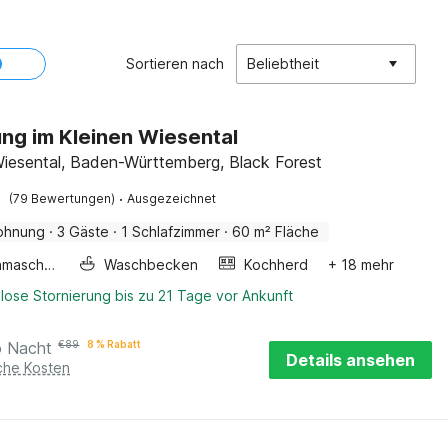
Sortieren nach
Beliebtheit
g im Kleinen Wiesental
Wiesental, Baden-Württemberg, Black Forest
·
(79 Bewertungen)
Ausgezeichnet
ohnung
·
3 Gäste
·
1 Schlafzimmer
·
60 m² Fläche
Waschmaschine
Waschbecken
Kochherd
+ 18 mehr
lose Stornierung bis zu 21 Tage vor Ankunft
o Nacht
€
89
8 % Rabatt
Details ansehen
iche Kosten