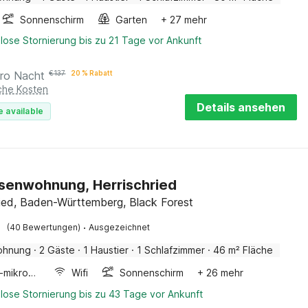
Sonnenschirm
Garten
+ 27 mehr
lose Stornierung bis zu 21 Tage vor Ankunft
ro Nacht
€
137
20 % Rabatt
iche Kosten
Details ansehen
e available
senwohnung, Herrischried
ried, Baden-Württemberg, Black Forest
·
(40 Bewertungen)
Ausgezeichnet
ohnung
·
2 Gäste
·
1 Haustier
·
1 Schlafzimmer
·
46 m² Fläche
Kombi-mikrowelle
Wifi
Sonnenschirm
+ 26 mehr
lose Stornierung bis zu 43 Tage vor Ankunft