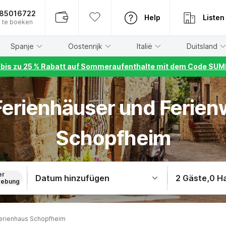
885016722
Help
Listen
 te boeken
Spanje
Oostenrijk
Italië
Duitsland
r bis zu 25 % Rabatt auf Sommeraufenthalte mit dem Code S
 Ferienhäuser und Ferie
Schopfheim
er
Datum hinzufügen
2 Gäste
,
0 H
ebung
erienhaus Schopfheim