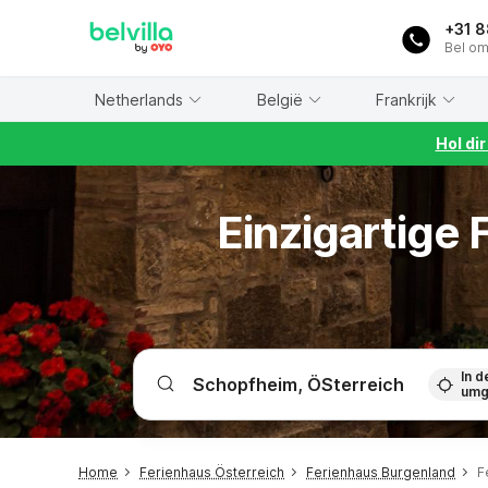
WIZARD MEMBER
+31 
Bel om
Netherlands
België
Frankrijk
Hol di
Einzigartige
In d
umg
Home
Ferienhaus Österreich
Ferienhaus Burgenland
F