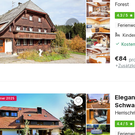
Forest
4.3 / 5
Ferienw
Kinde
Kosten
€
84
pr
+
Zusätzl
Elegan
nner 2025
Schwa
Herrisch
4.4 / 5
Ferienw