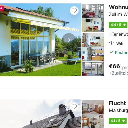
Wohnun
24
Zell im 
4.4 / 5
Ferienw
Wifi
Kosten
€
66
pr
+
Zusätzl
Flucht
Malsburg
4.1 / 5