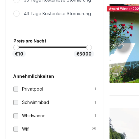
Award Winner 20
43 Tage Kostenlose Stornierung
Preis pro Nacht
€10
€5000
Annehmlichkeiten
Privatpool
1
Schwimmbad
1
Whirlwanne
1
Wifi
25