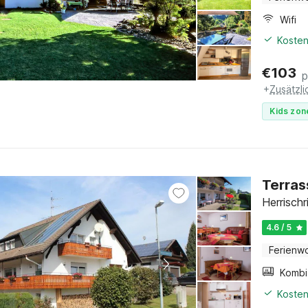
Wifi
Kosten
€
103
p
+
Zusätzl
Kids zon
Terras
Herrisch
4.6 / 5
Ferienw
Kosten