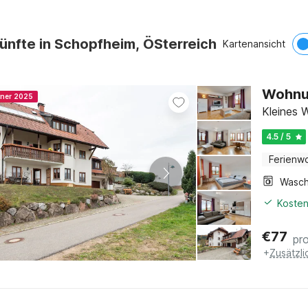
ünfte in Schopfheim, ÖSterreich
Kartenansicht
Wohnun
nner 2025
Kleines 
4.5 / 5
Ferienw
Kosten
€
77
pr
+
Zusätzl