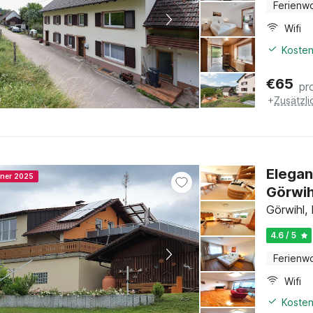
Ferienw
Wifi
Kosten
€
65
pr
+
Zusätzl
Elegan
nner 2025
Görwih
Görwihl,
4.6 / 5
Ferienw
Wifi
Kosten