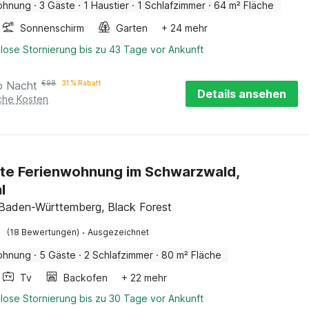
ohnung
·
3 Gäste
·
1 Haustier
·
1 Schlafzimmer
·
64 m² Fläche
Sonnenschirm
Garten
+ 24 mehr
lose Stornierung bis zu 43 Tage vor Ankunft
o Nacht
€
98
31 % Rabatt
Details ansehen
iche Kosten
te Ferienwohnung im Schwarzwald,
l
 Baden-Württemberg, Black Forest
·
(18 Bewertungen)
Ausgezeichnet
ohnung
·
5 Gäste
·
2 Schlafzimmer
·
80 m² Fläche
Tv
Backofen
+ 22 mehr
lose Stornierung bis zu 30 Tage vor Ankunft