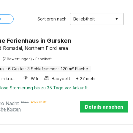
Sortieren nach
Beliebtheit
ne Ferienhaus in Gursken
 Romsdal, Northern Fiord area
·
(7 Bewertungen)
Fabelhaft
aus
·
6 Gäste
·
3 Schlafzimmer
·
120 m² Fläche
Kombi-mikrowelle
Wifi
Babybett
+ 27 mehr
lose Stornierung bis zu 35 Tage vor Ankunft
ro Nacht
€
190
4 % Rabatt
Details ansehen
iche Kosten