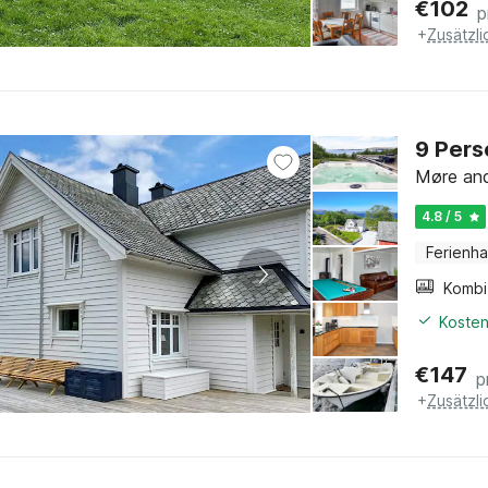
€
102
p
+
Zusätzl
9 Pers
Møre and
4.8 / 5
Ferienh
Kosten
€
147
p
+
Zusätzl