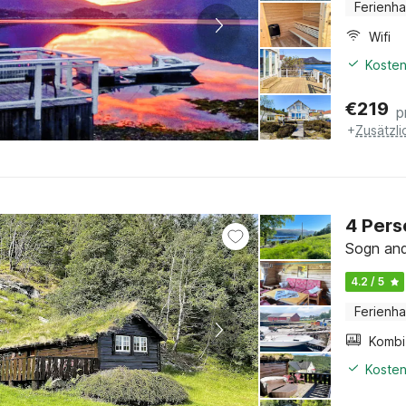
Ferienh
Wifi
Kosten
€
219
p
+
Zusätzl
4 Pers
Sogn and
4.2 / 5
Ferienh
Kosten