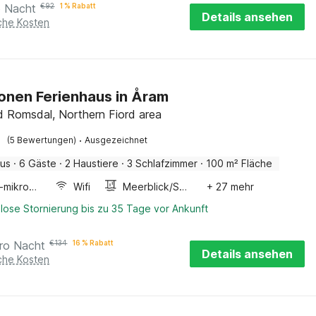
o Nacht
€
92
1 % Rabatt
Details ansehen
iche Kosten
onen Ferienhaus in Åram
 Romsdal, Northern Fiord area
·
(5 Bewertungen)
Ausgezeichnet
aus
·
6 Gäste
·
2 Haustiere
·
3 Schlafzimmer
·
100 m² Fläche
Kombi-mikrowelle
Wifi
Meerblick/Seeblick
+ 27 mehr
lose Stornierung bis zu 35 Tage vor Ankunft
ro Nacht
€
134
16 % Rabatt
Details ansehen
iche Kosten