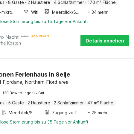
aus
·
8 Gäste
·
2 Haustiere
·
4 Schlafzimmer
·
170 m² Fläche
Kombi-mikrowelle
Wifi
Meerblick/Seeblick
+ 34 mehr
lose Stornierung bis zu 15 Tage vor Ankunft
ro Nacht
€
259
32 % Rabatt
Details ansehen
iche Kosten
onen Ferienhaus in Selje
 Fjordane, Northern Fiord area
·
(20 Bewertungen)
Gut
aus
·
5 Gäste
·
2 Haustiere
·
2 Schlafzimmer
·
47 m² Fläche
Meerblick/Seeblick
Zugang zu Trockner
+ 25 mehr
lose Stornierung bis zu 35 Tage vor Ankunft