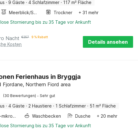
aus
·
9 Gäste
·
4 Schlafzimmer
·
117 m² Fläche
Meerblick/Seeblick
Trockner
+ 31 mehr
lose Stornierung bis zu 35 Tage vor Ankunft
ro Nacht
€
257
9 % Rabatt
Details ansehen
iche Kosten
onen Ferienhaus in Bryggja
 Fjordane, Northern Fiord area
·
(30 Bewertungen)
Sehr gut
aus
·
4 Gäste
·
2 Haustiere
·
1 Schlafzimmer
·
51 m² Fläche
Kombi-mikrowelle
Waschbecken
Dusche
+ 20 mehr
lose Stornierung bis zu 35 Tage vor Ankunft