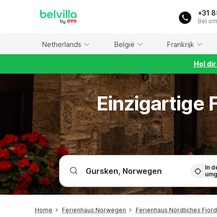
WIZARD MEMBER
+31 
Bel om
Netherlands
België
Frankrijk
Hol di
Einzigartige
In d
umg
Home
Ferienhaus Norwegen
Ferienhaus Nördliches Fjo