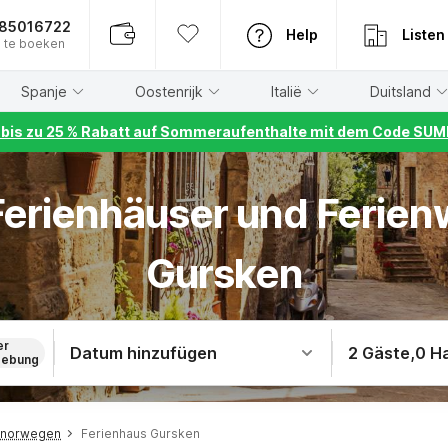
885016722
Help
Listen
 te boeken
Spanje
Oostenrijk
Italië
Duitsland
r bis zu 25 % Rabatt auf Sommeraufenthalte mit dem Code S
 Ferienhäuser und Ferie
Gursken
er
Datum hinzufügen
2 Gäste
,
0 H
ebung
rdnorwegen
Ferienhaus Gursken