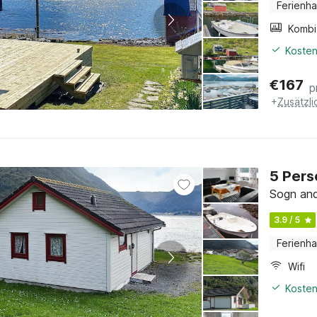
Ferienh
Kosten
€
167
p
+
Zusätzl
5 Pers
Sogn and
3.9 / 5
Ferienh
Wifi
Kosten