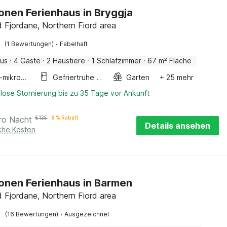
onen Ferienhaus in Bryggja
 Fjordane, Northern Fiord area
·
(1 Bewertungen)
Fabelhaft
aus
·
4 Gäste
·
2 Haustiere
·
1 Schlafzimmer
·
67 m² Fläche
Kombi-mikrowelle
Gefriertruhe 200-249 l.
Garten
+ 25 mehr
lose Stornierung bis zu 35 Tage vor Ankunft
ro Nacht
€
135
8 % Rabatt
Details ansehen
iche Kosten
onen Ferienhaus in Barmen
 Fjordane, Northern Fiord area
·
(16 Bewertungen)
Ausgezeichnet