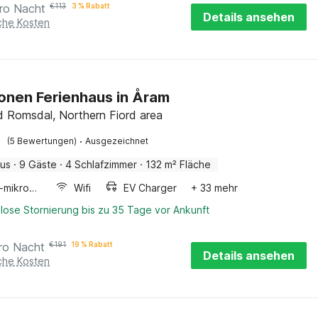
ro Nacht
€
113
3 % Rabatt
Details ansehen
iche Kosten
onen Ferienhaus in Åram
 Romsdal, Northern Fiord area
·
(5 Bewertungen)
Ausgezeichnet
aus
·
9 Gäste
·
4 Schlafzimmer
·
132 m² Fläche
Kombi-mikrowelle
Wifi
EV Charger
+ 33 mehr
lose Stornierung bis zu 35 Tage vor Ankunft
ro Nacht
€
191
19 % Rabatt
Details ansehen
iche Kosten