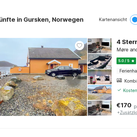
künfte in Gursken, Norwegen
Kartenansicht
4 Ster
Møre and
5.0 / 5
Ferienh
Kosten
€
170
p
+
Zusätzl