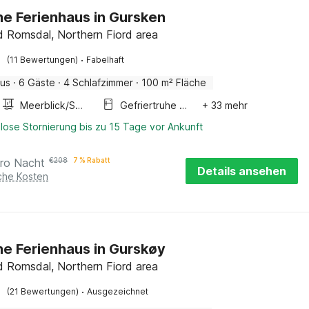
ne Ferienhaus in Gursken
 Romsdal, Northern Fiord area
·
(11 Bewertungen)
Fabelhaft
aus
·
6 Gäste
·
4 Schlafzimmer
·
100 m² Fläche
Meerblick/Seeblick
Gefriertruhe 200-249 l.
+ 33 mehr
lose Stornierung bis zu 15 Tage vor Ankunft
ro Nacht
€
208
7 % Rabatt
Details ansehen
iche Kosten
ne Ferienhaus in Gurskøy
 Romsdal, Northern Fiord area
·
(21 Bewertungen)
Ausgezeichnet