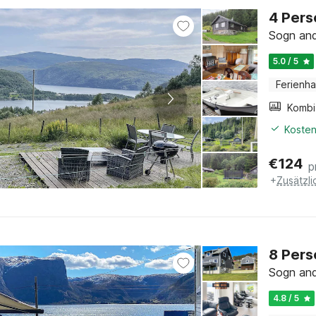
4 Pers
Sogn and
5.0 / 5
Ferienh
Kosten
€
124
p
+
Zusätzl
8 Pers
Sogn and
4.8 / 5