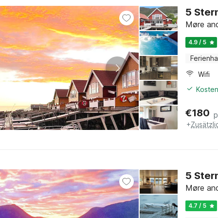
5 Ster
Møre and
4.9 / 5
Ferienh
Wifi
Kosten
€
180
p
+
Zusätzl
5 Ster
Møre and
4.7 / 5