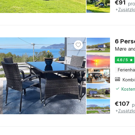
€
91
pr
+
Zusätzl
6 Pers
Møre and
4.6 / 5
Ferienh
Kosten
€
107
p
+
Zusätzl