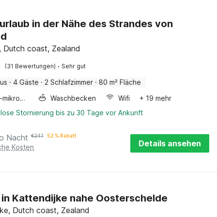
urlaub in der Nähe des Strandes von
nd
, Dutch coast, Zealand
·
(31 Bewertungen)
Sehr gut
aus
·
4 Gäste
·
2 Schlafzimmer
·
80 m² Fläche
Kombi-mikrowelle
Waschbecken
Wifi
+ 19 mehr
lose Stornierung bis zu 30 Tage vor Ankunft
ro Nacht
€
241
52 % Rabatt
Details ansehen
iche Kosten
 in Kattendijke nahe Oosterschelde
jke, Dutch coast, Zealand