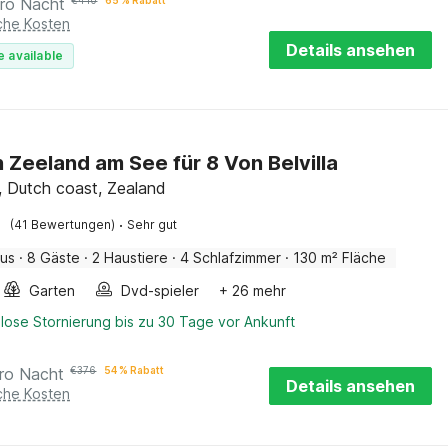
ro Nacht
€
410
65 % Rabatt
iche Kosten
Details ansehen
e available
n Zeeland am See für 8 Von Belvilla
, Dutch coast, Zealand
·
(41 Bewertungen)
Sehr gut
aus
·
8 Gäste
·
2 Haustiere
·
4 Schlafzimmer
·
130 m² Fläche
Garten
Dvd-spieler
+ 26 mehr
lose Stornierung bis zu 30 Tage vor Ankunft
ro Nacht
€
376
54 % Rabatt
Details ansehen
iche Kosten