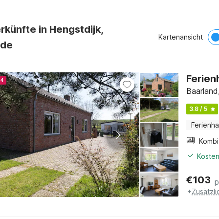
rkünfte in Hengstdijk,
Kartenansicht
nde
Ferien
24
Baarland
3.8 / 5
Ferienh
Kosten
€
103
p
+
Zusätzl