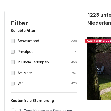
1223 unte
Filter
Niederla
Beliebte Filter
Schwimmbad
208
Award Winner 20
Privatpool
4
In Einem Ferienpark
456
Am Meer
707
Wifi
473
Kostenfreie Stornierung
21 Tage Kostenlose Stornierung