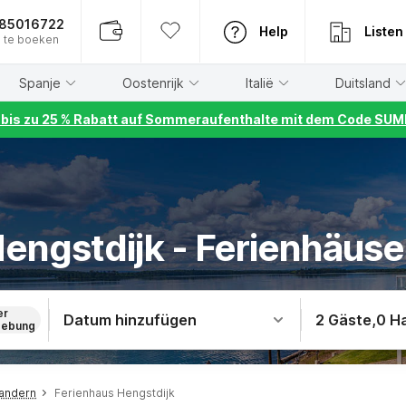
885016722
Help
Listen
 te boeken
Spanje
Oostenrijk
Italië
Duitsland
r bis zu 25 % Rabatt auf Sommeraufenthalte mit dem Code S
engstdijk - Ferienhäuser
er
Datum hinzufügen
2 Gäste
,
0 H
ebung
landern
Ferienhaus Hengstdijk