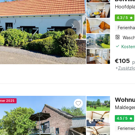
Hoofdpla
4.3 / 5
Ferienh
Kosten
€
105
p
+
Zusätzl
Wohnun
nner 2025
Maldegem
4.5 / 5
Ferienw