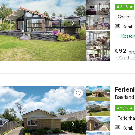
4.3 / 5
Chalet
·
Kosten
€
92
pr
+
Zusätzl
Ferien
Baarland
4.2 / 5
Ferienh