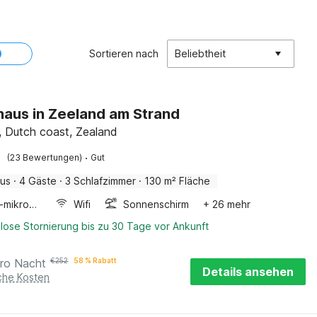
Sortieren nach
Beliebtheit
haus in Zeeland am Strand
, Dutch coast, Zealand
·
(23 Bewertungen)
Gut
aus
·
4 Gäste
·
3 Schlafzimmer
·
130 m² Fläche
Kombi-mikrowelle
Wifi
Sonnenschirm
+ 26 mehr
lose Stornierung bis zu 30 Tage vor Ankunft
ro Nacht
€
252
58 % Rabatt
Details ansehen
iche Kosten