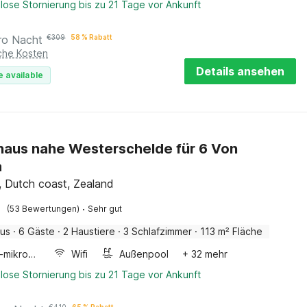
lose Stornierung bis zu 21 Tage vor Ankunft
ro Nacht
€
309
58 % Rabatt
iche Kosten
Details ansehen
e available
haus nahe Westerschelde für 6 Von
a
, Dutch coast, Zealand
·
(53 Bewertungen)
Sehr gut
aus
·
6 Gäste
·
2 Haustiere
·
3 Schlafzimmer
·
113 m² Fläche
Kombi-mikrowelle
Wifi
Außenpool
+ 32 mehr
lose Stornierung bis zu 21 Tage vor Ankunft