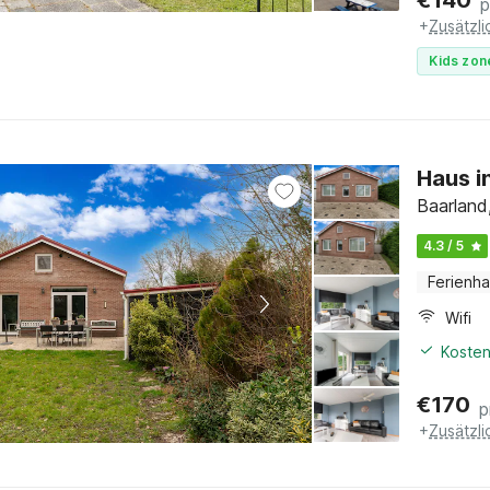
€
140
p
+
Zusätzl
Kids zon
Haus i
Baarland
4.3 / 5
Ferienh
Wifi
Kosten
€
170
p
+
Zusätzl