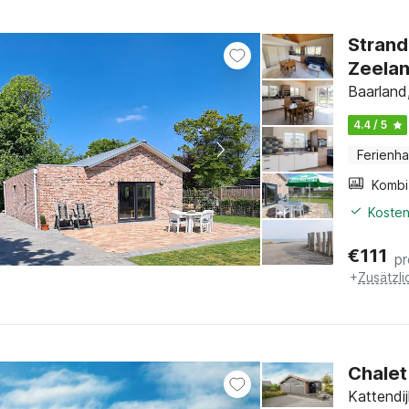
Strand
Zeela
Baarland
4.4 / 5
Ferienh
Kosten
€
111
p
+
Zusätzl
Chalet
Kattendi