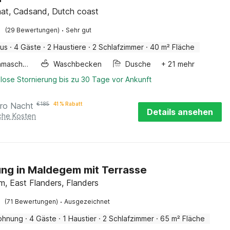
at, Cadsand, Dutch coast
·
(29 Bewertungen)
Sehr gut
aus
·
4 Gäste
·
2 Haustiere
·
2 Schlafzimmer
·
40 m² Fläche
Waschmaschine
Waschbecken
Dusche
+ 21 mehr
lose Stornierung bis zu 30 Tage vor Ankunft
ro Nacht
€
185
41 % Rabatt
Details ansehen
iche Kosten
g in Maldegem mit Terrasse
, East Flanders, Flanders
·
(71 Bewertungen)
Ausgezeichnet
ohnung
·
4 Gäste
·
1 Haustier
·
2 Schlafzimmer
·
65 m² Fläche