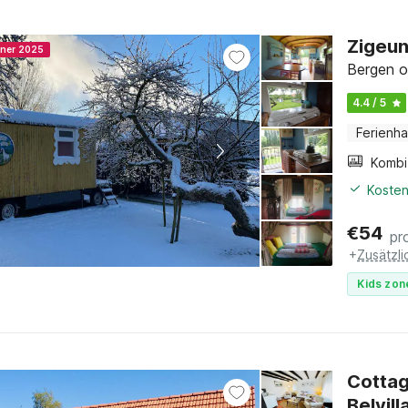
Zigeun
nner 2025
Bergen o
4.4 / 5
Ferienh
Kosten
€
54
pr
+
Zusätzl
Kids zon
Cottag
Belvill