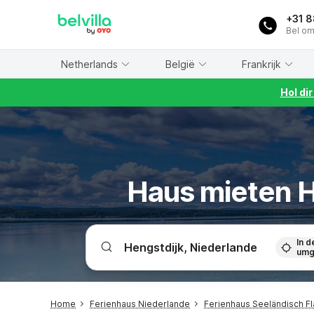
WIZARD MEMBER
+31 
Bel om
Netherlands
België
Frankrijk
Hol di
Haus mieten H
In d
umg
Home
Ferienhaus Niederlande
Ferienhaus Seeländisch F