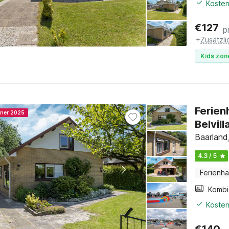
Kosten
€
127
p
+
Zusätzl
Kids zon
Ferien
nner 2025
Belvill
Baarland
4.3 / 5
Ferienh
Kosten