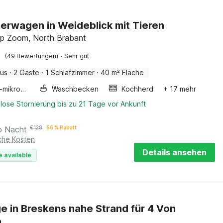
erwagen in Weideblick mit Tieren
p Zoom, North Brabant
·
(49 Bewertungen)
Sehr gut
aus
·
2 Gäste
·
1 Schlafzimmer
·
40 m² Fläche
Kombi-mikrowelle
Waschbecken
Kochherd
+ 17 mehr
lose Stornierung bis zu 21 Tage vor Ankunft
o Nacht
€
128
56 % Rabatt
iche Kosten
Details ansehen
e available
e in Breskens nahe Strand für 4 Von
a