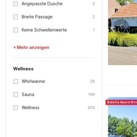
Angepasste Dusche
2
Breite Passage
2
Keine Schwellenwerte
1
+ Mehr anzeigen
Wellness
Whirlwanne
26
Sauna
199
Belvilla Award Wi
Wellness
204