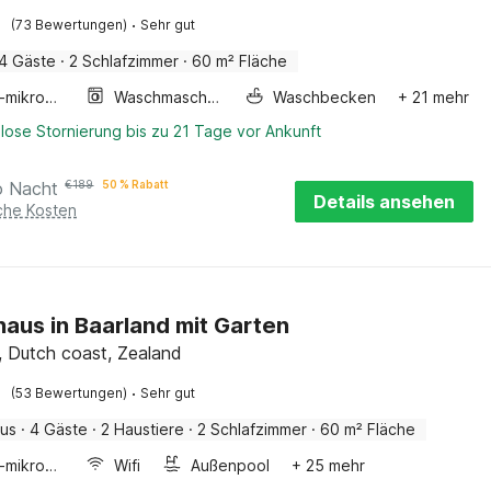
·
(73 Bewertungen)
Sehr gut
4 Gäste
·
2 Schlafzimmer
·
60 m² Fläche
Kombi-mikrowelle
Waschmaschine
Waschbecken
+ 21 mehr
lose Stornierung bis zu 21 Tage vor Ankunft
o Nacht
€
189
50 % Rabatt
Details ansehen
iche Kosten
haus in Baarland mit Garten
, Dutch coast, Zealand
·
(53 Bewertungen)
Sehr gut
aus
·
4 Gäste
·
2 Haustiere
·
2 Schlafzimmer
·
60 m² Fläche
Kombi-mikrowelle
Wifi
Außenpool
+ 25 mehr