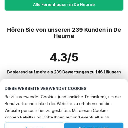
Alle Ferienhäuser in De Heurne
Hören Sie von unseren 239 Kunden in De
Heurne
4.3/5
Basierend auf mehr als 239 Bewertungen zu 146 Häusern
DIESE WEBSEITE VERWENDET COOKIES
Beliebteste Reiseziele für Urlaub
Belvilla verwendet Cookies (und ähnliche Techniken), um die
Benutzerfreundlichkeit der Website zu erhöhen und die
Top-Städte mit Top-Annehmlichkeiten für den Urlaub
Website persönlicher zu gestalten. Mit diesen Cookies
Kinderfreundliche Ferienunterkünfte laag-soeren
können Belvilla und Dritte Ihnen auf und eventuell auch
Beliebte Ausstattungen für Urlaub in De-heurne
Kinderfreundliche Ferienunterkünfte epse
außerhalb unserer Website folgen, um Werbung Ihren
Kinderfreundliche Ferienunterkünfte