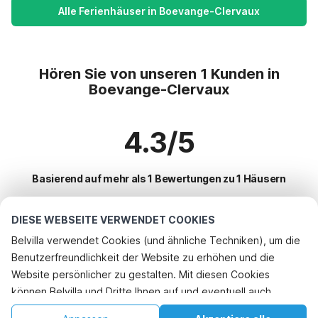
Alle Ferienhäuser in Boevange-Clervaux
Hören Sie von unseren 1 Kunden in
Boevange-Clervaux
4.3/5
Basierend auf mehr als 1 Bewertungen zu 1 Häusern
DIESE WEBSEITE VERWENDET COOKIES
Beliebteste Reiseziele für Urlaub
Belvilla verwendet Cookies (und ähnliche Techniken), um die
Benutzerfreundlichkeit der Website zu erhöhen und die
Top-Städte mit Top-Annehmlichkeiten für den Urlaub
Website persönlicher zu gestalten. Mit diesen Cookies
Ferienhaus auf einem Ferienpark parc-hosingen
können Belvilla und Dritte Ihnen auf und eventuell auch
Beliebte Ausstattungen für Urlaub in Boevange-clervaux
Ferienhaus mit BBQ boevange-clervaux
außerhalb unserer Website folgen, um Werbung Ihren
Ferienhaus mit BBQ