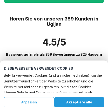
Hören Sie von unseren 359 Kunden in
Ugljan
4.5/5
Basierend auf mehr als 359 Bewertungen zu 325 Häusern
DIESE WEBSEITE VERWENDET COOKIES
Beliebteste Reiseziele für Urlaub
Belvilla verwendet Cookies (und ähnliche Techniken), um die
Benutzerfreundlichkeit der Website zu erhöhen und die
Top-Städte mit Top-Annehmlichkeiten für den Urlaub
Rufen Sie an, um zu buchen
Website persönlicher zu gestalten. Mit diesen Cookies
Ferienwohnungen maranovici
können Belvilla und Dritte Ihnen auf und eventuell auch
Beliebte Ausstattungen für Urlaub in Ugljan
Ferienwohnungen zaton
außerhalb unserer Website folgen, um Werbung Ihren
Ferienhaus am Meer
Anpassen
Akzeptiere alle
Beliebte Städte für den Urlaub in Zadar-und-umgebung
Interessen anzupassen und das Teilen von Informationen über
Ferienwohnungen starigrad-paklenica
Ferienwohnungen
Startseite
Wunschliste
Buchungen
Konto