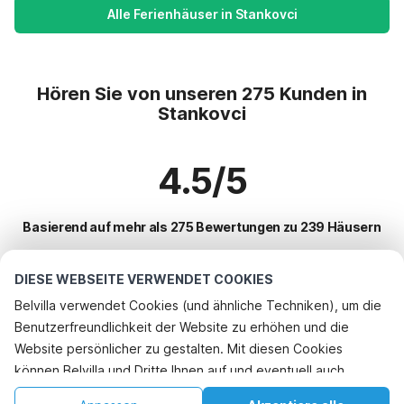
Alle Ferienhäuser in Stankovci
Hören Sie von unseren 275 Kunden in
Stankovci
4.5/5
Basierend auf mehr als 275 Bewertungen zu 239 Häusern
DIESE WEBSEITE VERWENDET COOKIES
Beliebteste Reiseziele für Urlaub
Belvilla verwendet Cookies (und ähnliche Techniken), um die
Benutzerfreundlichkeit der Website zu erhöhen und die
Top-Städte mit Top-Annehmlichkeiten für den Urlaub
Website persönlicher zu gestalten. Mit diesen Cookies
Ferienwohnungen maranovici
können Belvilla und Dritte Ihnen auf und eventuell auch
Beliebte Ausstattungen für Urlaub in Stankovci
Ferienwohnungen zaton
außerhalb unserer Website folgen, um Werbung Ihren
Ferienhaus mit BBQ