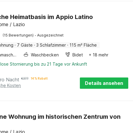
he Heimatbasis im Appio Latino
ome / Lazio
·
(15 Bewertungen)
Ausgezeichnet
ohnung
·
7 Gäste
·
3 Schlafzimmer
·
115 m² Fläche
Waschmaschine
Waschbecken
Bidet
+ 18 mehr
lose Stornierung bis zu 21 Tage vor Ankunft
ro Nacht
€
377
14 % Rabatt
Details ansehen
iche Kosten
e Wohnung im historischen Zentrum von
ome / Lazio