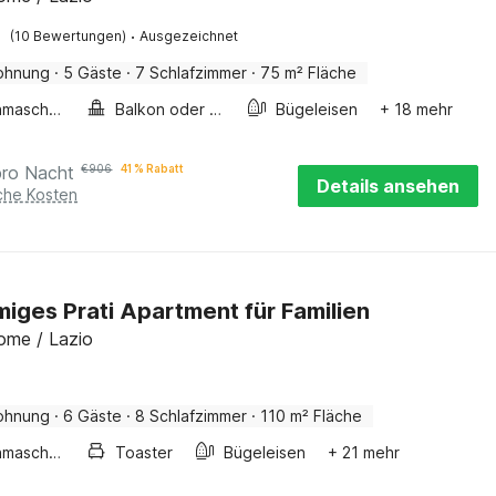
·
(10 Bewertungen)
Ausgezeichnet
ohnung
·
5 Gäste
·
7 Schlafzimmer
·
75 m² Fläche
Waschmaschine
Balkon oder terrasse
Bügeleisen
+ 18 mehr
pro Nacht
€
906
41 % Rabatt
Details ansehen
iche Kosten
iges Prati Apartment für Familien
ome / Lazio
ohnung
·
6 Gäste
·
8 Schlafzimmer
·
110 m² Fläche
Waschmaschine
Toaster
Bügeleisen
+ 21 mehr