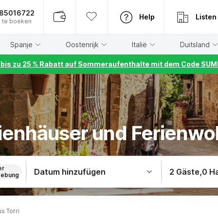
885016722
Help
Listen
 te boeken
Spanje
Oostenrijk
Italië
Duitsland
r bis zu 25 % Rabatt auf Sommeraufenthalte mit dem Code S
rienhäuser und Ferienwo
er
Datum hinzufügen
2 Gäste
,
0 H
ebung
s Torri