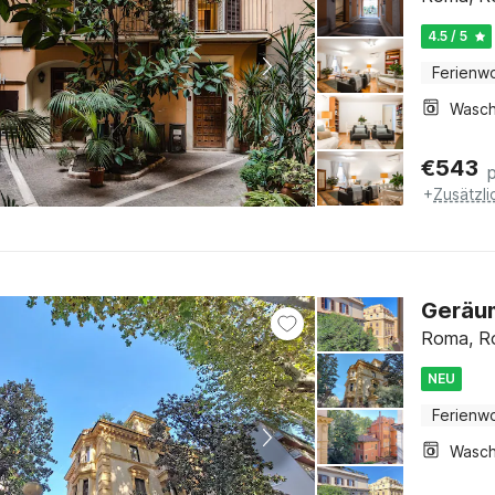
4.5 / 5
Ferienw
€
543
+
Zusätzl
Geräum
Roma, R
NEU
Ferienw