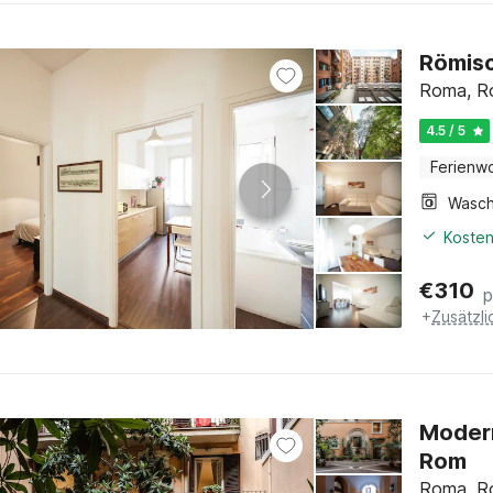
Römisc
Roma, R
4.5 / 5
Ferienw
Kosten
€
310
p
+
Zusätzl
Modern
Rom
Roma, R