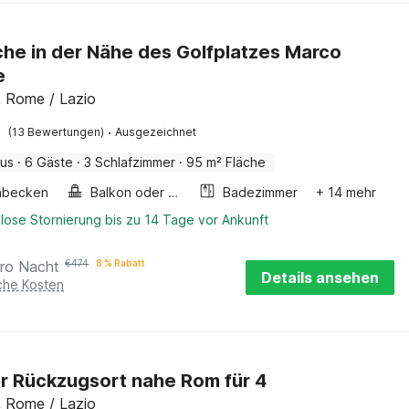
he in der Nähe des Golfplatzes Marco
e
, Rome / Lazio
·
(13 Bewertungen)
Ausgezeichnet
aus
·
6 Gäste
·
3 Schlafzimmer
·
95 m² Fläche
hbecken
Balkon oder terrasse
Badezimmer
+ 14 mehr
lose Stornierung bis zu 14 Tage vor Ankunft
ro Nacht
€
474
8 % Rabatt
Details ansehen
iche Kosten
r Rückzugsort nahe Rom für 4
, Rome / Lazio