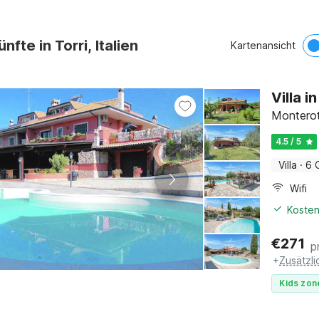
nfte in Torri, Italien
Kartenansicht
Villa 
Montero
4.5 / 5
Villa
·
6 
Wifi
Kosten
€
271
p
+
Zusätzl
Kids zon