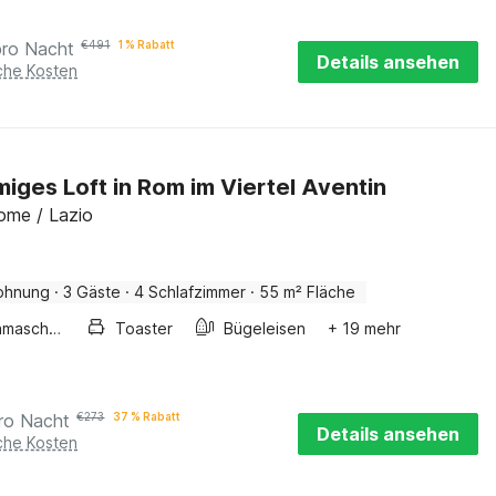
pro Nacht
€
491
1 % Rabatt
Details ansehen
iche Kosten
iges Loft in Rom im Viertel Aventin
ome / Lazio
ohnung
·
3 Gäste
·
4 Schlafzimmer
·
55 m² Fläche
Waschmaschine
Toaster
Bügeleisen
+ 19 mehr
ro Nacht
€
273
37 % Rabatt
Details ansehen
iche Kosten