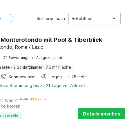
Sortieren nach
Beliebtheit
in Monterotondo mit Pool & Tiberblick
tondo, Rome / Lazio
·
(21 Bewertungen)
Ausgezeichnet
Gäste
·
2 Schlafzimmer
·
75 m² Fläche
Sonnenschirm
Liegen
+ 25 mehr
lose Stornierung bis zu 21 Tage vor Ankunft
ro Nacht
€
486
43 % Rabatt
iche Kosten
Details ansehen
e available