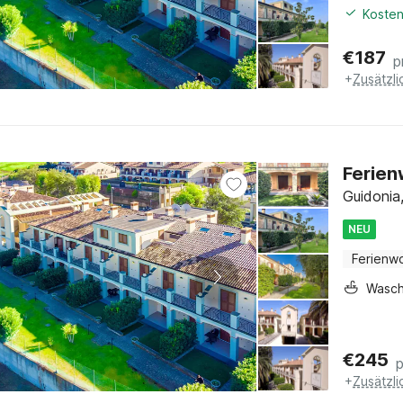
Kosten
€
187
p
+
Zusätzl
Ferien
Guidonia
NEU
Ferienw
Wasc
€
245
+
Zusätzl