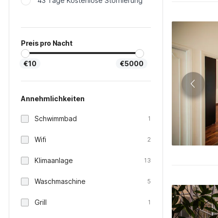
43 Tage Kostenlose Stornierung
Preis pro Nacht
€10
€5000
Annehmlichkeiten
Schwimmbad
1
Wifi
2
Klimaanlage
13
Waschmaschine
5
Grill
1