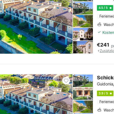
4.5 / 5
Ferienw
Wasc
Kosten
€
241
p
+
Zusätzl
Schick
Guidonia
3.9 / 5
Ferienw
Wasc