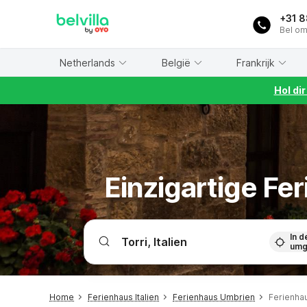
WIZARD MEMBER
+31 
Bel om
Netherlands
België
Frankrijk
Hol di
Einzigartige Fe
In d
umg
Home
Ferienhaus Italien
Ferienhaus Umbrien
Ferienhau