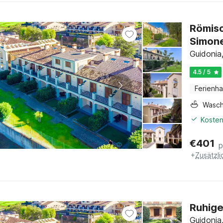
Römisc
Simon
Guidonia
4.5 / 5
Ferienh
Wasc
Kosten
€
401
p
+
Zusätzl
Ruhige
Guidonia