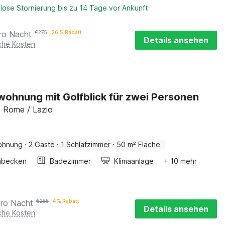
lose Stornierung bis zu 14 Tage vor Ankunft
ro Nacht
€
275
26 % Rabatt
Details ansehen
iche Kosten
wohnung mit Golfblick für zwei Personen
, Rome / Lazio
ohnung
·
2 Gäste
·
1 Schlafzimmer
·
50 m² Fläche
hbecken
Badezimmer
Klimaanlage
+ 10 mehr
pro Nacht
€
255
4 % Rabatt
Details ansehen
iche Kosten