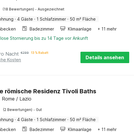
·
(18 Bewertungen)
Ausgezeichnet
ohnung
·
4 Gäste
·
1 Schlafzimmer
·
50 m² Fläche
hbecken
Badezimmer
Klimaanlage
+ 11 mehr
lose Stornierung bis zu 14 Tage vor Ankunft
ro Nacht
€
299
13 % Rabatt
Details ansehen
iche Kosten
e römische Residenz Tivoli Baths
, Rome / Lazio
·
(2 Bewertungen)
Gut
ohnung
·
4 Gäste
·
1 Schlafzimmer
·
50 m² Fläche
hbecken
Badezimmer
Klimaanlage
+ 11 mehr