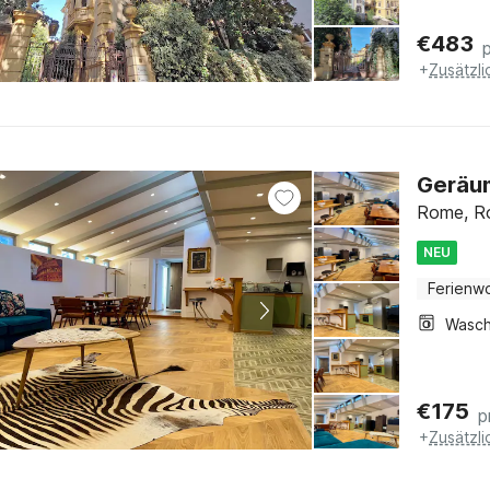
€
483
+
Zusätzl
Geräum
Rome, R
NEU
Ferienw
€
175
p
+
Zusätzl