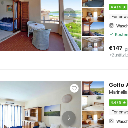
4.4 / 5
Ferienw
Kosten
€
147
p
+
Zusätzl
Golfo 
Marinella
4.4 / 5
Ferienw