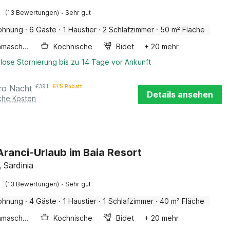
·
(13 Bewertungen)
Sehr gut
ohnung
·
6 Gäste
·
1 Haustier
·
2 Schlafzimmer
·
50 m² Fläche
Waschmaschine
Kochnische
Bidet
+ 20 mehr
lose Stornierung bis zu 14 Tage vor Ankunft
ro Nacht
€
391
61 % Rabatt
Details ansehen
iche Kosten
Aranci-Urlaub im Baia Resort
, Sardinia
·
(13 Bewertungen)
Sehr gut
ohnung
·
4 Gäste
·
1 Haustier
·
1 Schlafzimmer
·
40 m² Fläche
Waschmaschine
Kochnische
Bidet
+ 20 mehr