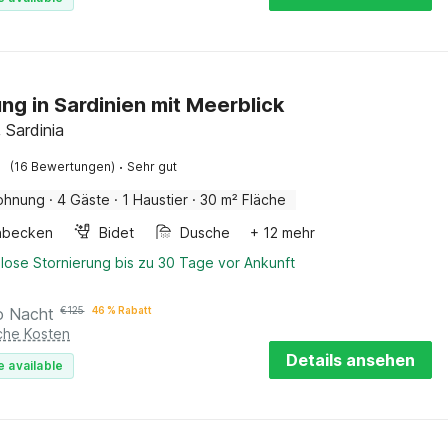
g in Sardinien mit Meerblick
 Sardinia
·
(16 Bewertungen)
Sehr gut
ohnung
·
4 Gäste
·
1 Haustier
·
30 m² Fläche
hbecken
Bidet
Dusche
+ 12 mehr
lose Stornierung bis zu 30 Tage vor Ankunft
o Nacht
€
125
46 % Rabatt
iche Kosten
Details ansehen
e available