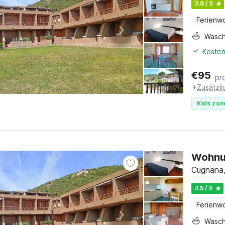
3.8 / 5
Ferienw
Wasc
Kosten
€
95
pr
+
Zusätzl
Kids zon
Wohnun
Cugnana,
4.5 / 5
Ferienw
Wasc