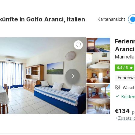
ünfte in Golfo Aranci, Italien
Kartenansicht
Ferien
Aranci
Marinella
4.4 / 5
Ferienw
Kosten
€
134
p
+
Zusätzl