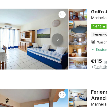
Golfo 
Marinella
4.4 / 5
Ferienw
Kosten
€
115
p
+
Zusätzl
Ferien
Aranci
Marinella