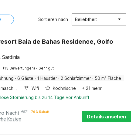
Sortieren nach
Beliebtheit
resort Baia de Bahas Residence, Golfo
, Sardinia
·
(13 Bewertungen)
Sehr gut
ohnung
·
6 Gäste
·
1 Haustier
·
2 Schlafzimmer
·
50 m² Fläche
Waschmaschine
Wifi
Kochnische
+ 21 mehr
lose Stornierung bis zu 14 Tage vor Ankunft
ro Nacht
€
571
76 % Rabatt
Details ansehen
iche Kosten