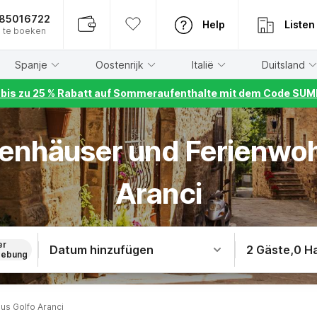
885016722
Help
Listen
 te boeken
Spanje
Oostenrijk
Italië
Duitsland
r bis zu 25 % Rabatt auf Sommeraufenthalte mit dem Code S
rienhäuser und Ferienwo
Aranci
er
Datum hinzufügen
2 Gäste
,
0 H
ebung
us Golfo Aranci