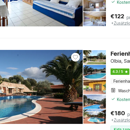
Kosten
€
122
p
+
Zusätzl
Ferien
Olbia, Sa
4.3 / 5
Ferienh
Kosten
€
180
p
+
Zusätzl
Kids zon