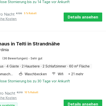
lose Stornierung bis zu 14 Tage vor Ankunft
ro Nacht
€
136
5 % Rabatt
Details ansehen
iche Kosten
haus in Telti in Strandnähe
rdinia
·
(36 Bewertungen)
Sehr gut
aus
·
4 Gäste
·
2 Haustiere
·
2 Schlafzimmer
·
60 m² Fläche
Waschmaschine
Waschbecken
Wifi
+ 21 mehr
lose Stornierung bis zu 30 Tage vor Ankunft
ro Nacht
€
210
10 % Rabatt
iche Kosten
Details ansehen
e available