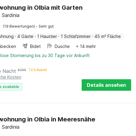
wohnung in Olbia mit Garten
 Sardinia
·
(19 Bewertungen)
Sehr gut
ohnung
·
4 Gäste
·
1 Haustier
·
1 Schlafzimmer
·
45 m² Fläche
hbecken
Bidet
Dusche
+ 14 mehr
lose Stornierung bis zu 30 Tage vor Ankunft
o Nacht
€
296
73 % Rabatt
iche Kosten
Details ansehen
e available
wohnung in Olbia in Meeresnähe
 Sardinia