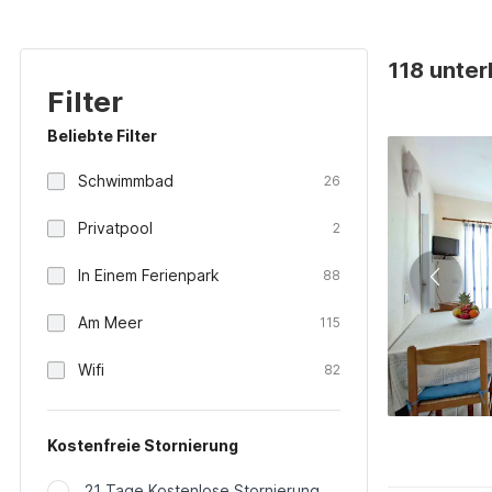
118 unterk
Filter
Beliebte Filter
Schwimmbad
26
Privatpool
2
In Einem Ferienpark
88
Am Meer
115
Wifi
82
Kostenfreie Stornierung
21 Tage Kostenlose Stornierung