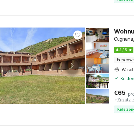
Wohnun
Cugnana,
4.2 / 5
Ferienw
Wasc
Kosten
€
65
pr
+
Zusätzl
Kids zon