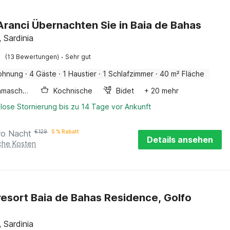
Aranci Übernachten Sie in Baia de Bahas
, Sardinia
·
(13 Bewertungen)
Sehr gut
ohnung
·
4 Gäste
·
1 Haustier
·
1 Schlafzimmer
·
40 m² Fläche
Waschmaschine
Kochnische
Bidet
+ 20 mehr
lose Stornierung bis zu 14 Tage vor Ankunft
ro Nacht
€
129
5 % Rabatt
Details ansehen
iche Kosten
resort Baia de Bahas Residence, Golfo
, Sardinia