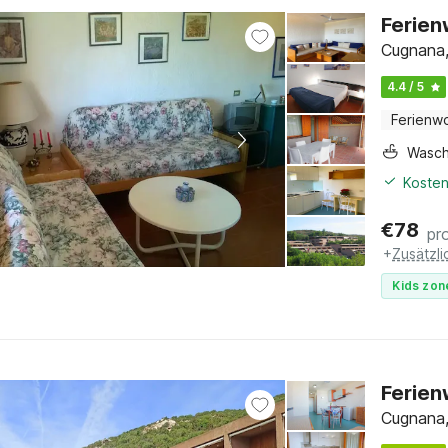
Ferien
Cugnana,
4.4 / 5
Ferienw
Wasc
Kosten
€
78
pr
+
Zusätzl
Kids zon
Ferien
Cugnana,