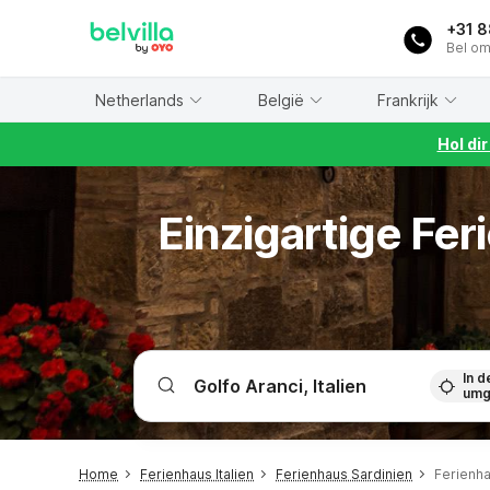
WIZARD MEMBER
+31 
Bel om
Netherlands
België
Frankrijk
Hol di
Einzigartige Fe
In d
umg
Home
Ferienhaus Italien
Ferienhaus Sardinien
Ferienha