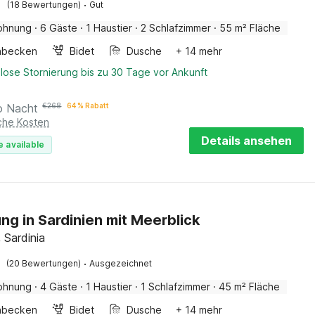
·
(18 Bewertungen)
Gut
ohnung
·
6 Gäste
·
1 Haustier
·
2 Schlafzimmer
·
55 m² Fläche
hbecken
Bidet
Dusche
+ 14 mehr
lose Stornierung bis zu 30 Tage vor Ankunft
o Nacht
€
268
64 % Rabatt
iche Kosten
Details ansehen
e available
g in Sardinien mit Meerblick
 Sardinia
·
(20 Bewertungen)
Ausgezeichnet
ohnung
·
4 Gäste
·
1 Haustier
·
1 Schlafzimmer
·
45 m² Fläche
hbecken
Bidet
Dusche
+ 14 mehr