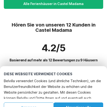
Alle Ferienhäuser in Castel Madama
Hören Sie von unseren 12 Kunden in
Castel Madama
4.2/5
Basierend auf mehr als 12 Bewertungen zu 9 Häusern
DIESE WEBSEITE VERWENDET COOKIES
Beliebteste Reiseziele für Urlaub
Belvilla verwendet Cookies (und ähnliche Techniken), um die
Benutzerfreundlichkeit der Website zu erhöhen und die
Top-Städte mit Top-Annehmlichkeiten für den Urlaub
Website persönlicher zu gestalten. Mit diesen Cookies
Kinderfreundliche Ferienunterkünfte montopoli-in-sabina
können Belvilla und Dritte Ihnen auf und eventuell auch
Beliebte Ausstattungen für Urlaub in Castel-madama
Kinderfreundliche Ferienunterkünfte montopoli-in-sabina
außerhalb unserer Website folgen, um Werbung Ihren
Kinderfreundliche Ferienunterkünfte