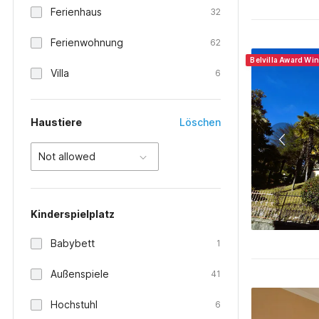
Ferienhaus
32
Ferienwohnung
62
Belvilla Award Wi
Villa
6
Haustiere
Löschen
Not allowed
Kinderspielplatz
Babybett
1
Außenspiele
41
Hochstuhl
6