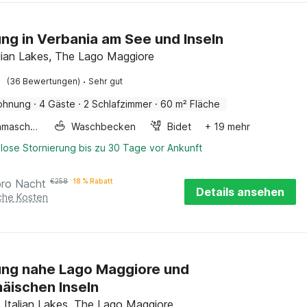
g in Verbania am See und Inseln
alian Lakes, The Lago Maggiore
·
(36 Bewertungen)
Sehr gut
ohnung
·
4 Gäste
·
2 Schlafzimmer
·
60 m² Fläche
Waschmaschine
Waschbecken
Bidet
+ 19 mehr
lose Stornierung bis zu 30 Tage vor Ankunft
pro Nacht
€
258
18 % Rabatt
Details ansehen
iche Kosten
ng nahe Lago Maggiore und
äischen Inseln
, Italian Lakes, The Lago Maggiore