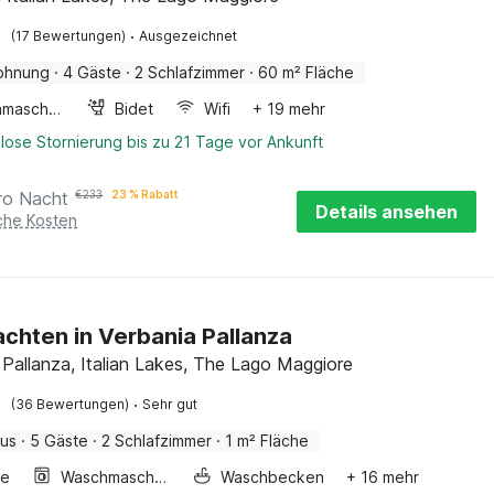
·
(17 Bewertungen)
Ausgezeichnet
ohnung
·
4 Gäste
·
2 Schlafzimmer
·
60 m² Fläche
Waschmaschine
Bidet
Wifi
+ 19 mehr
lose Stornierung bis zu 21 Tage vor Ankunft
ro Nacht
€
233
23 % Rabatt
Details ansehen
iche Kosten
chten in Verbania Pallanza
 Pallanza, Italian Lakes, The Lago Maggiore
·
(36 Bewertungen)
Sehr gut
aus
·
5 Gäste
·
2 Schlafzimmer
·
1 m² Fläche
ge
Waschmaschine
Waschbecken
+ 16 mehr