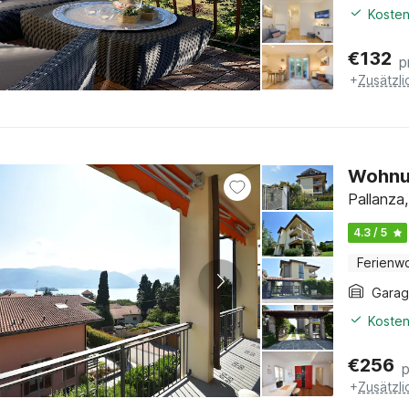
Kosten
€
132
p
+
Zusätzl
Wohnun
Pallanza
4.3 / 5
Ferienw
Gara
Kosten
€
256
+
Zusätzl