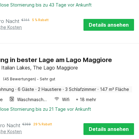
lose Stornierung bis zu 43 Tage vor Ankunft
ro Nacht
€
144
5 % Rabatt
Details ansehen
iche Kosten
g in bester Lage am Lago Maggiore
, Italian Lakes, The Lago Maggiore
·
(45 Bewertungen)
Sehr gut
ohnung
·
6 Gäste
·
2 Haustiere
·
3 Schlafzimmer
·
147 m² Fläche
ge
Waschmaschine
Wifi
+ 18 mehr
lose Stornierung bis zu 21 Tage vor Ankunft
pro Nacht
€
369
29 % Rabatt
Details ansehen
iche Kosten