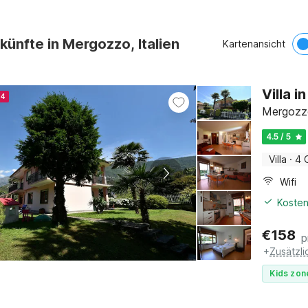
künfte in Mergozzo, Italien
Kartenansicht
Villa 
24
Mergozzo
4.5 / 5
Villa
·
4 
Wifi
Kosten
€
158
p
+
Zusätzl
Kids zon