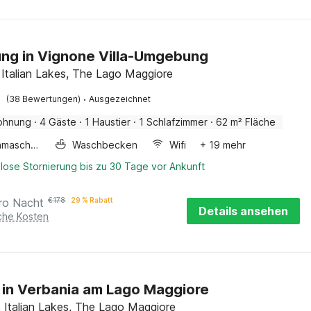
ng in Vignone Villa-Umgebung
 Italian Lakes, The Lago Maggiore
·
(38 Bewertungen)
Ausgezeichnet
ohnung
·
4 Gäste
·
1 Haustier
·
1 Schlafzimmer
·
62 m² Fläche
Waschmaschine
Waschbecken
Wifi
+ 19 mehr
lose Stornierung bis zu 30 Tage vor Ankunft
ro Nacht
€
178
29 % Rabatt
Details ansehen
iche Kosten
 in Verbania am Lago Maggiore
, Italian Lakes, The Lago Maggiore