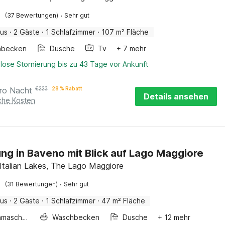
·
(37 Bewertungen)
Sehr gut
aus
·
2 Gäste
·
1 Schlafzimmer
·
107 m² Fläche
hbecken
Dusche
Tv
+ 7 mehr
lose Stornierung bis zu 43 Tage vor Ankunft
ro Nacht
€
223
28 % Rabatt
Details ansehen
iche Kosten
g in Baveno mit Blick auf Lago Maggiore
Italian Lakes, The Lago Maggiore
·
(31 Bewertungen)
Sehr gut
aus
·
2 Gäste
·
1 Schlafzimmer
·
47 m² Fläche
Waschmaschine
Waschbecken
Dusche
+ 12 mehr