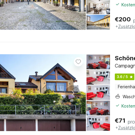
Kosten
€
200
+
Zusätzl
Schöne
Campagna
3.6 / 5
Ferienh
Wasc
Kosten
€
71
pr
+
Zusätzl