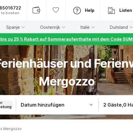
885016722
Help
Listen
 te boeken
Spanje
Oostenrijk
Italië
Duitsland
r bis zu 25 % Rabatt auf Sommeraufenthalte mit dem Code S
 Ferienhäuser und Ferie
Mergozzo
er
Datum hinzufügen
2 Gäste
,
0 H
ebung
us Mergozzo