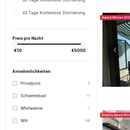
43 Tage Kostenlose Stornierung
Award Winner 20
Preis pro Nacht
€10
€5000
Annehmlichkeiten
Privatpool
2
Schwimmbad
17
Whirlwanne
1
Belvilla Award Win
Wifi
68