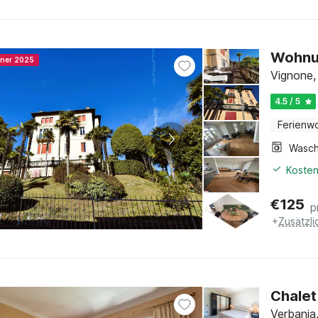
Wohnu
nner 2025
Vignone,
4.5 / 5
Ferienw
Kosten
€
125
p
+
Zusätzl
Chalet
Verbania