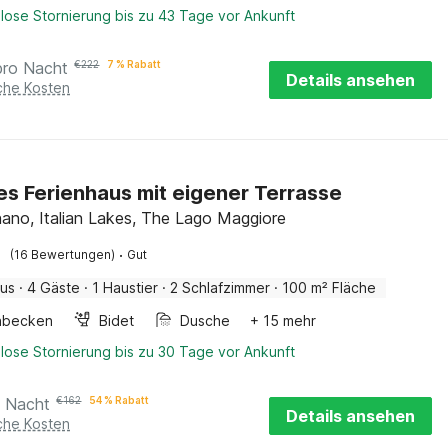
lose Stornierung bis zu 43 Tage vor Ankunft
pro Nacht
€
222
7 % Rabatt
Details ansehen
iche Kosten
s Ferienhaus mit eigener Terrasse
no, Italian Lakes, The Lago Maggiore
·
(16 Bewertungen)
Gut
aus
·
4 Gäste
·
1 Haustier
·
2 Schlafzimmer
·
100 m² Fläche
hbecken
Bidet
Dusche
+ 15 mehr
lose Stornierung bis zu 30 Tage vor Ankunft
o Nacht
€
162
54 % Rabatt
Details ansehen
iche Kosten