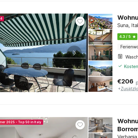
Wohnun
24
Suna, It
4.3 / 5
Ferienw
Kosten
€
206
+
Zusätzl
Wohnu
ner 2025 - Top 50 in Italy
Borrom
Verbania