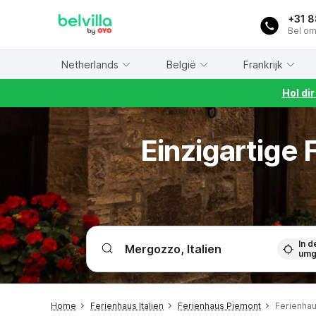
WIZARD MEMBER
+31 
Bel om
Netherlands
België
Frankrijk
Hol di
Einzigartige
In d
umg
Home
Ferienhaus Italien
Ferienhaus Piemont
Ferienha