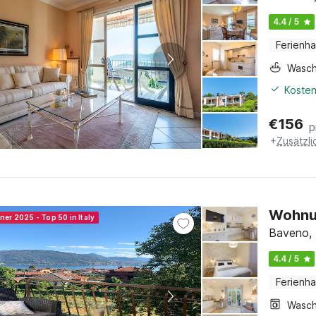
4.4 / 5
Ferienh
Wasc
Kosten
€
156
p
+
Zusätzl
Wohnun
ner 2025 - Top 50 in Italy
Baveno, 
4.4 / 5
Ferienh