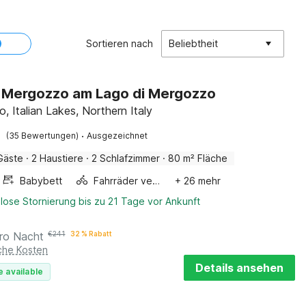
Sortieren nach
Beliebtheit
in Mergozzo am Lago di Mergozzo
, Italian Lakes, Northern Italy
·
(35 Bewertungen)
Ausgezeichnet
Gäste
·
2 Haustiere
·
2 Schlafzimmer
·
80 m² Fläche
Babybett
Fahrräder verfügbar
+ 26 mehr
lose Stornierung bis zu 21 Tage vor Ankunft
ro Nacht
€
241
32 % Rabatt
iche Kosten
Details ansehen
e available