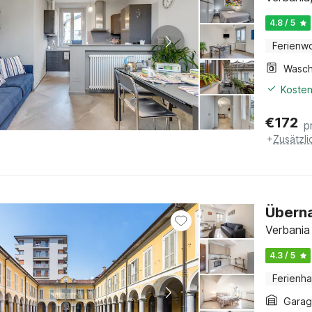
4.8 / 5
Ferienw
Kosten
€
172
p
+
Zusätzl
Überna
Verbania
4.3 / 5
Ferienh
Gara