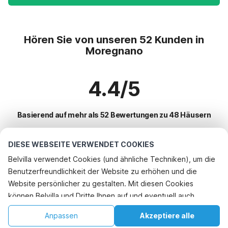
Hören Sie von unseren 52 Kunden in
Moregnano
4.4/5
Basierend auf mehr als 52 Bewertungen zu 48 Häusern
DIESE WEBSEITE VERWENDET COOKIES
Beliebteste Reiseziele für Urlaub
Belvilla verwendet Cookies (und ähnliche Techniken), um die
Benutzerfreundlichkeit der Website zu erhöhen und die
Top-Städte mit Top-Annehmlichkeiten für den Urlaub
Rufen Sie an, um zu buchen
Website persönlicher zu gestalten. Mit diesen Cookies
Kinderfreundliche Ferienunterkünfte san-savino
können Belvilla und Dritte Ihnen auf und eventuell auch
Beliebte Ausstattungen für Urlaub in Moregnano
Kinderfreundliche Ferienunterkünfte apecchio
außerhalb unserer Website folgen, um Werbung Ihren
Ferienhaus mit Schwimmbad
Anpassen
Akzeptiere alle
Beliebte Städte für den Urlaub in Marken
Interessen anzupassen und das Teilen von Informationen über
Kinderfreundliche Ferienunterkünfte borgo-pace
Kinderfreundliche Ferienunterkünfte
Startseite
Wunschliste
Buchungen
Konto