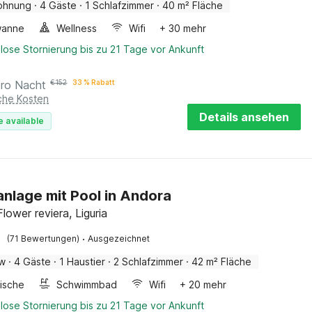
ohnung
·
4 Gäste
·
1 Schlafzimmer
·
40 m² Fläche
wanne
Wellness
Wifi
+ 30 mehr
lose Stornierung bis zu 21 Tage vor Ankunft
pro Nacht
€
152
33 % Rabatt
iche Kosten
Details ansehen
e available
anlage mit Pool in Andora
lower reviera, Liguria
·
(71 Bewertungen)
Ausgezeichnet
ow
·
4 Gäste
·
1 Haustier
·
2 Schlafzimmer
·
42 m² Fläche
ische
Schwimmbad
Wifi
+ 20 mehr
lose Stornierung bis zu 21 Tage vor Ankunft