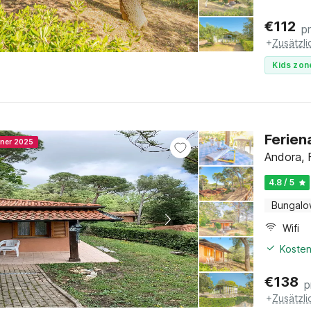
€
112
p
+
Zusätzl
Kids zon
Ferien
nner 2025
Andora, F
4.8 / 5
Bungal
Wifi
Kosten
€
138
p
+
Zusätzl