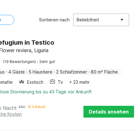
Sortieren nach
Beliebtheit
efugium in Testico
Flower reviera, Liguria
·
(19 Bewertungen)
Sehr gut
aus
·
4 Gäste
·
5 Haustiere
·
2 Schlafzimmer
·
80 m² Fläche
ematte
Esstisch
Tv
+ 23 mehr
lose Stornierung bis zu 43 Tage vor Ankunft
o Nacht
€
80
16 % Rabatt
Details ansehen
iche Kosten