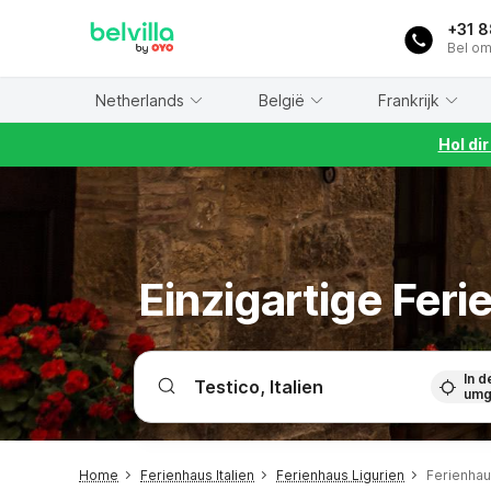
WIZARD MEMBER
+31 
Bel om
Netherlands
België
Frankrijk
Hol di
Einzigartige Fer
In d
umg
Home
Ferienhaus Italien
Ferienhaus Ligurien
Ferienhau