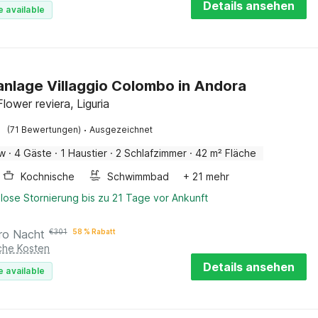
Details ansehen
e available
anlage Villaggio Colombo in Andora
lower reviera, Liguria
·
(71 Bewertungen)
Ausgezeichnet
ow
·
4 Gäste
·
1 Haustier
·
2 Schlafzimmer
·
42 m² Fläche
Kochnische
Schwimmbad
+ 21 mehr
lose Stornierung bis zu 21 Tage vor Ankunft
ro Nacht
€
301
58 % Rabatt
iche Kosten
Details ansehen
e available