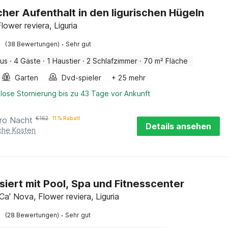
icher Aufenthalt in den ligurischen Hügeln
Flower reviera, Liguria
·
(38 Bewertungen)
Sehr gut
aus
·
4 Gäste
·
1 Haustier
·
2 Schlafzimmer
·
70 m² Fläche
Garten
Dvd-spieler
+ 25 mehr
lose Stornierung bis zu 43 Tage vor Ankunft
ro Nacht
€
162
11 % Rabatt
Details ansehen
iche Kosten
isiert mit Pool, Spa und Fitnesscenter
a' Nova, Flower reviera, Liguria
·
(28 Bewertungen)
Sehr gut