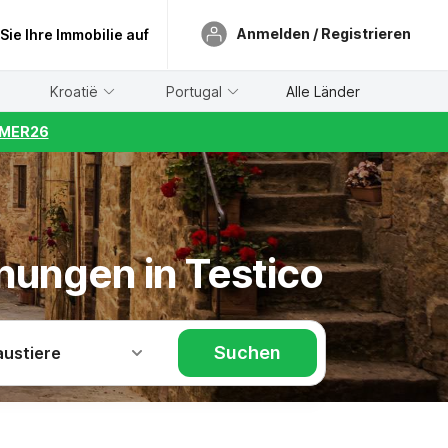
Anmelden / Registrieren
 Sie Ihre Immobilie auf
Kroatië
Portugal
Alle Länder
UMMER26
nungen in Testico
Suchen
austiere