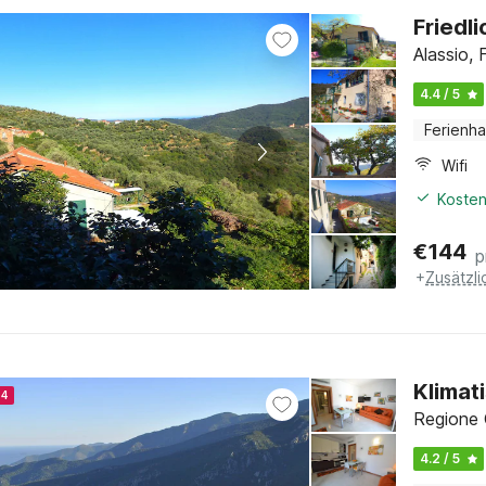
Friedl
Alassio, 
4.4 / 5
Ferienh
Wifi
Kosten
€
144
p
+
Zusätzl
Klimat
24
Regione C
4.2 / 5