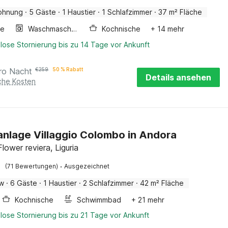
ohnung
·
5 Gäste
·
1 Haustier
·
1 Schlafzimmer
·
37 m² Fläche
ge
Waschmaschine
Kochnische
+ 14 mehr
lose Stornierung bis zu 14 Tage vor Ankunft
ro Nacht
€
259
50 % Rabatt
Details ansehen
iche Kosten
anlage Villaggio Colombo in Andora
lower reviera, Liguria
·
(71 Bewertungen)
Ausgezeichnet
ow
·
6 Gäste
·
1 Haustier
·
2 Schlafzimmer
·
42 m² Fläche
Kochnische
Schwimmbad
+ 21 mehr
lose Stornierung bis zu 21 Tage vor Ankunft