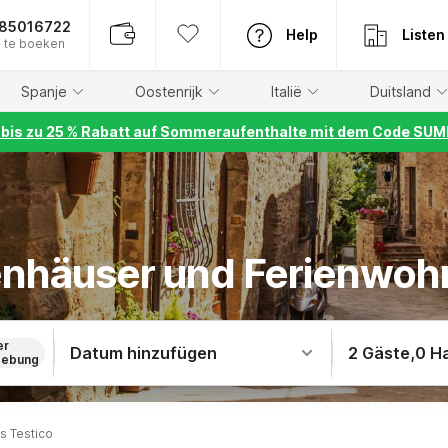
885016722
Help
Listen
 te boeken
Spanje
Oostenrijk
Italië
Duitsland
r bis zu 25 % Rabatt auf Sommeraufenthalte mit dem Code S
ienhäuser und Ferienwoh
er
Datum hinzufügen
2 Gäste
,
0 H
ebung
s Testico