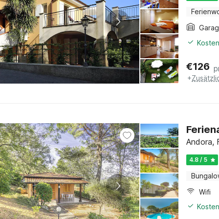
Ferienw
Gara
Kosten
€
126
p
+
Zusätzl
Ferien
Andora, F
4.8 / 5
Bungal
Wifi
Kosten