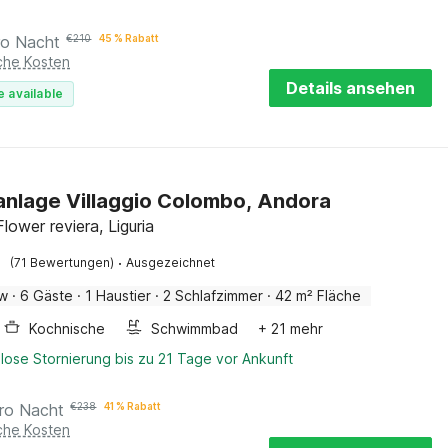
ro Nacht
€
210
45 % Rabatt
iche Kosten
Details ansehen
e available
anlage Villaggio Colombo, Andora
lower reviera, Liguria
·
(71 Bewertungen)
Ausgezeichnet
ow
·
6 Gäste
·
1 Haustier
·
2 Schlafzimmer
·
42 m² Fläche
Kochnische
Schwimmbad
+ 21 mehr
lose Stornierung bis zu 21 Tage vor Ankunft
ro Nacht
€
238
41 % Rabatt
iche Kosten