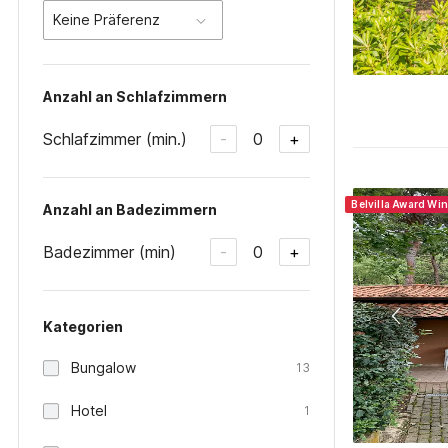
Keine Präferenz
Anzahl an Schlafzimmern
Schlafzimmer (min.)
0
-
+
Belvilla Award Wi
Anzahl an Badezimmern
Badezimmer (min)
0
-
+
Kategorien
Bungalow
13
Hotel
1