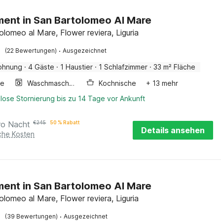
ent in San Bartolomeo Al Mare
olomeo al Mare, Flower reviera, Liguria
·
(22 Bewertungen)
Ausgezeichnet
ohnung
·
4 Gäste
·
1 Haustier
·
1 Schlafzimmer
·
33 m² Fläche
ge
Waschmaschine
Kochnische
+ 13 mehr
lose Stornierung bis zu 14 Tage vor Ankunft
ro Nacht
€
245
50 % Rabatt
Details ansehen
iche Kosten
ent in San Bartolomeo Al Mare
olomeo al Mare, Flower reviera, Liguria
·
(39 Bewertungen)
Ausgezeichnet