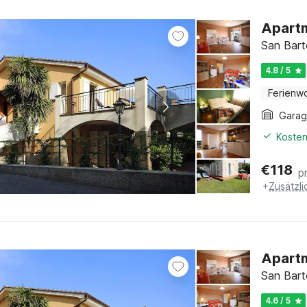
Apartm
San Bart
4.8 / 5
Ferienw
Gara
Kosten
€
118
p
+
Zusätzl
Apartm
San Bart
4.6 / 5