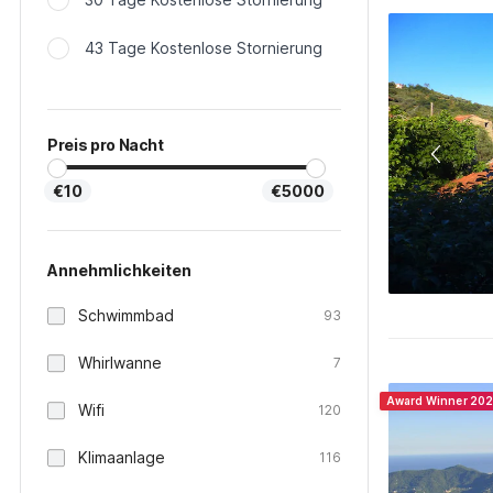
43 Tage Kostenlose Stornierung
Preis pro Nacht
€10
€5000
Annehmlichkeiten
Schwimmbad
93
Whirlwanne
7
Award Winner 20
Wifi
120
Klimaanlage
116