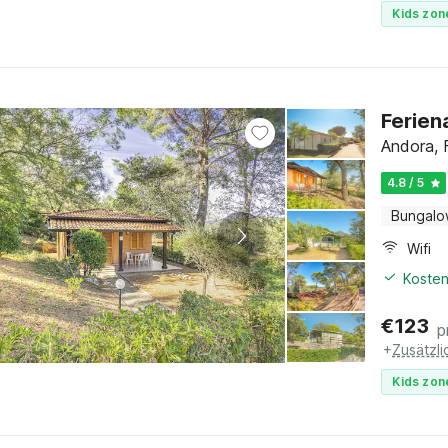
Kids zon
Ferien
Andora, F
4.8 / 5
Bungal
Wifi
Kosten
€
123
p
+
Zusätzl
Kids zon