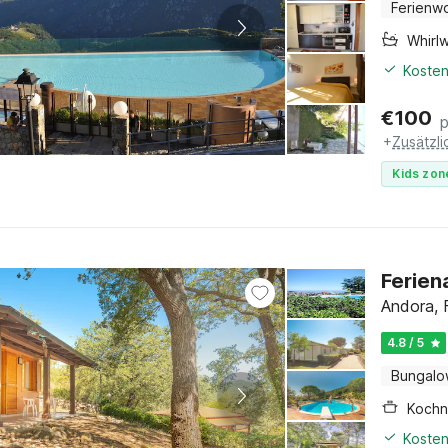
Ferienw
Whirl
Kosten
€
100
+
Zusätzl
Kids zon
Ferien
Andora, F
4.8 / 5
Bungal
Kochn
Kosten