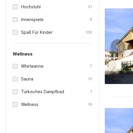
Hochstuhl
21
Innenspiele
9
Spaß Für Kinder
106
Wellness
Whirlwanne
7
Sauna
10
Türkisches Dampfbad
1
Wellness
16