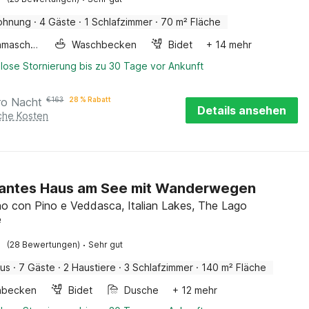
ohnung
·
4 Gäste
·
1 Schlafzimmer
·
70 m² Fläche
Waschmaschine
Waschbecken
Bidet
+ 14 mehr
lose Stornierung bis zu 30 Tage vor Ankunft
ro Nacht
€
163
28 % Rabatt
Details ansehen
iche Kosten
antes Haus am See mit Wanderwegen
 con Pino e Veddasca, Italian Lakes, The Lago
e
·
(28 Bewertungen)
Sehr gut
aus
·
7 Gäste
·
2 Haustiere
·
3 Schlafzimmer
·
140 m² Fläche
hbecken
Bidet
Dusche
+ 12 mehr