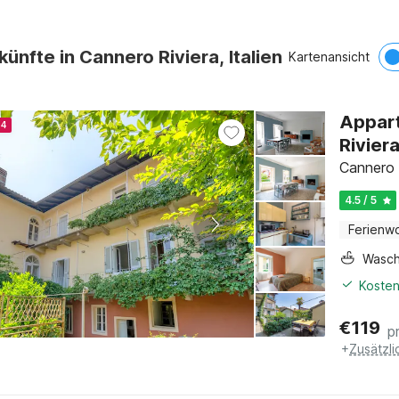
künfte in Cannero Riviera, Italien
Kartenansicht
Appart
24
Rivier
Cannero 
4.5 / 5
Ferienw
Wasc
Kosten
€
119
p
+
Zusätzl