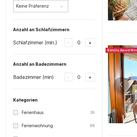
Keine Präferenz
Anzahl an Schlafzimmern
Schlafzimmer (min.)
0
-
+
Belvilla Award Wi
Anzahl an Badezimmern
Badezimmer (min)
0
-
+
Kategorien
Ferienhaus
36
Ferienwohnung
88