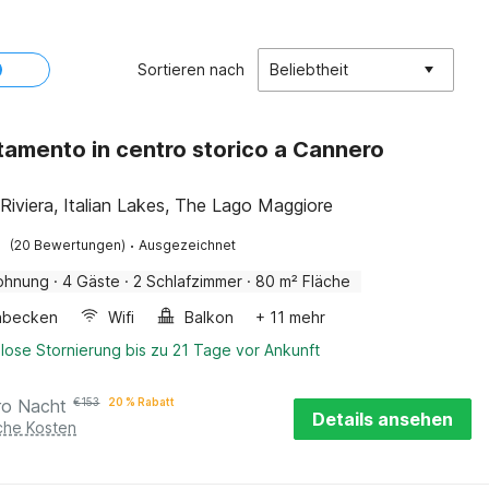
Sortieren nach
Beliebtheit
amento in centro storico a Cannero
a
Riviera, Italian Lakes, The Lago Maggiore
·
(20 Bewertungen)
Ausgezeichnet
ohnung
·
4 Gäste
·
2 Schlafzimmer
·
80 m² Fläche
hbecken
Wifi
Balkon
+ 11 mehr
lose Stornierung bis zu 21 Tage vor Ankunft
ro Nacht
€
153
20 % Rabatt
Details ansehen
iche Kosten