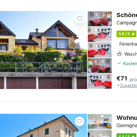
Schöne
Campagna
3.6 / 5
Ferienh
Wasc
Kosten
€
71
pr
+
Zusätzl
Wohnu
Germigna
4.4 / 5