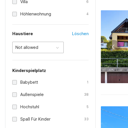
Villa
6
Höhlenwohnung
4
Haustiere
Löschen
Not allowed
Kinderspielplatz
Babybett
1
Außenspiele
38
Hochstuhl
5
Spaß Für Kinder
33