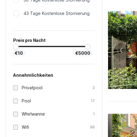
43 Tage Kostenlose Stornierung
Preis pro Nacht
€10
€5000
Annehmlichkeiten
Privatpool
2
Pool
17
Whirlwanne
1
Wifi
96