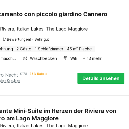
amento con piccolo giardino Cannero
a
Riviera, Italian Lakes, The Lago Maggiore
·
(7 Bewertungen)
Sehr gut
ohnung
·
2 Gäste
·
1 Schlafzimmer
·
45 m² Fläche
Waschmaschine
Waschbecken
Wifi
+ 13 mehr
ro Nacht
€
178
28 % Rabatt
Details ansehen
iche Kosten
nte Mini-Suite im Herzen der Riviera von
ro am Lago Maggiore
Riviera, Italian Lakes, The Lago Maggiore