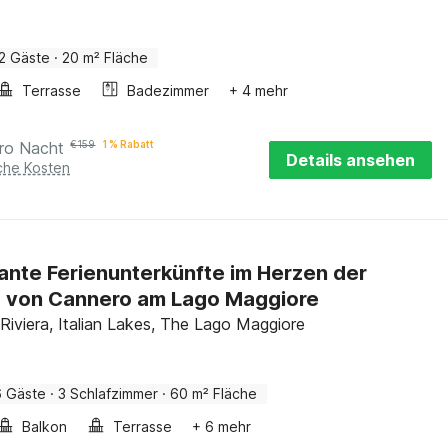
2 Gäste
·
20 m² Fläche
Terrasse
Badezimmer
+ 4 mehr
ro Nacht
€
159
1 % Rabatt
Details ansehen
iche Kosten
nte Ferienunterkünfte im Herzen der
a von Cannero am Lago Maggiore
Riviera, Italian Lakes, The Lago Maggiore
6 Gäste
·
3 Schlafzimmer
·
60 m² Fläche
Balkon
Terrasse
+ 6 mehr