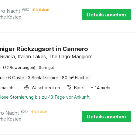
pro Nacht
€
557
41 % Rabatt
Details ansehen
iche Kosten
iger Rückzugsort in Cannero
Riviera, Italian Lakes, The Lago Maggiore
·
(32 Bewertungen)
Sehr gut
aus
·
6 Gäste
·
3 Schlafzimmer
·
80 m² Fläche
Waschmaschine
Waschbecken
Bidet
+ 14 mehr
lose Stornierung bis zu 43 Tage vor Ankunft
ro Nacht
€
234
6 % Rabatt
Details ansehen
iche Kosten