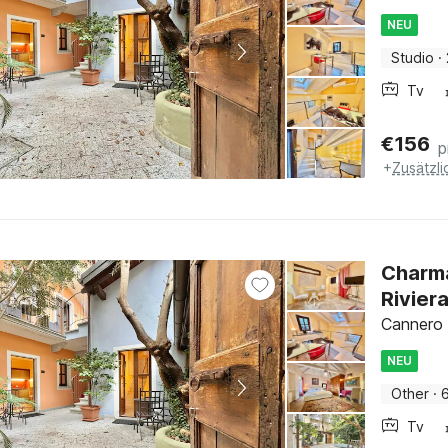
NEU
Studio
·
Tv
€
156
p
+
Zusätzl
Charma
Rivier
Cannero 
NEU
Other
·
Tv