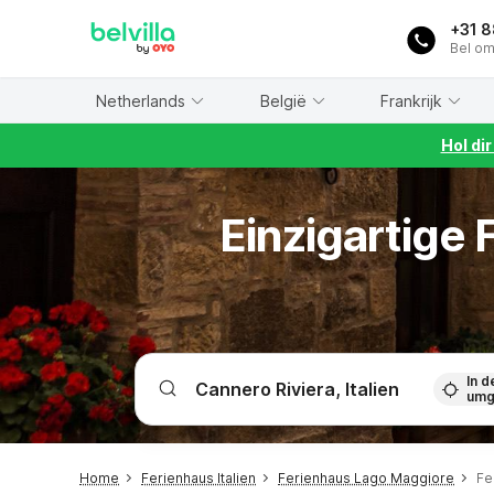
WIZARD MEMBER
+31 
Bel om
Netherlands
België
Frankrijk
Hol di
Einzigartige
In d
umg
Home
Ferienhaus Italien
Ferienhaus Lago Maggiore
Fe