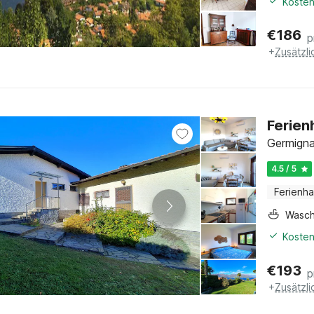
Kosten
€
186
p
+
Zusätzl
Ferien
Germigna
4.5 / 5
Ferienh
Wasc
Kosten
€
193
p
+
Zusätzl