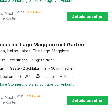
lose Stornierung bis zu 30 Tage vor Ankunft
ro Nacht
€
266
28 % Rabatt
Details ansehen
iche Kosten
haus am Lago Maggiore mit Garten
ga, Italian Lakes, The Lago Maggiore
·
(25 Bewertungen)
Ausgezeichnet
aus
·
4 Gäste
·
2 Schlafzimmer
·
50 m² Fläche
hbecken
Wifi
Toaster
+ 20 mehr
lose Stornierung bis zu 30 Tage vor Ankunft
ro Nacht
€
227
15 % Rabatt
Details ansehen
iche Kosten