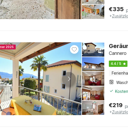
€
335
+
Zusätzl
Geräum
nner 2025
Cannero 
4.4 / 5
Ferienh
Kosten
€
219
p
+
Zusätzl