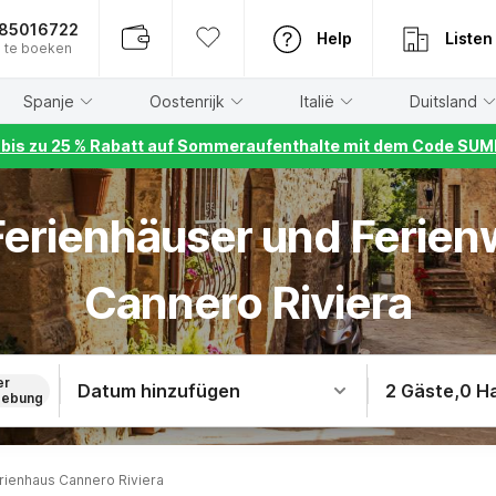
885016722
Help
Listen
 te boeken
Spanje
Oostenrijk
Italië
Duitsland
r bis zu 25 % Rabatt auf Sommeraufenthalte mit dem Code S
 Ferienhäuser und Ferie
Cannero Riviera
er
Datum hinzufügen
2 Gäste
,
0 H
ebung
rienhaus Cannero Riviera