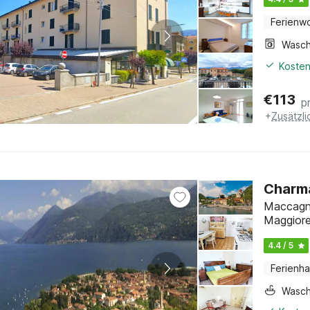
Ferienw
Kosten
€
113
p
+
Zusätzl
Charm
Maccagno
Maggior
4.4 / 5
Ferienh
Wasc