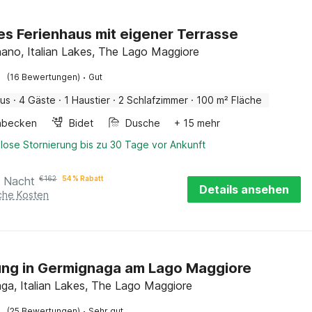
s Ferienhaus mit eigener Terrasse
no, Italian Lakes, The Lago Maggiore
·
(16 Bewertungen)
Gut
aus
·
4 Gäste
·
1 Haustier
·
2 Schlafzimmer
·
100 m² Fläche
hbecken
Bidet
Dusche
+ 15 mehr
lose Stornierung bis zu 30 Tage vor Ankunft
o Nacht
€
162
54 % Rabatt
Details ansehen
iche Kosten
ng in Germignaga am Lago Maggiore
ga, Italian Lakes, The Lago Maggiore
·
(25 Bewertungen)
Sehr gut