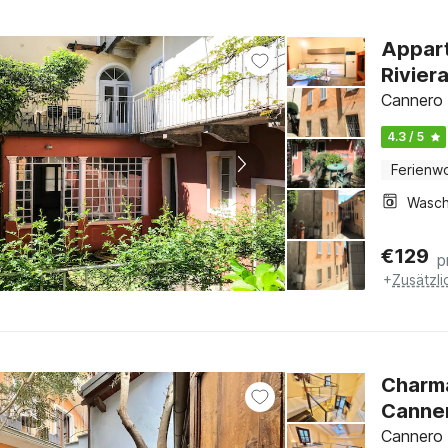
Appart
Rivier
Cannero 
4.3 / 5
Ferienw
€
129
p
+
Zusätzl
Charma
Canne
Cannero 