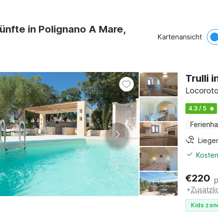
ünfte in Polignano A Mare,
Kartenansicht
Trulli 
Locoroto
4.3 / 5
Ferienh
Liege
Kosten
€
220
+
Zusätzl
Kids zon