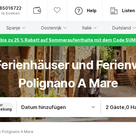
885016722
Help
Listen
 te boeken
Spanje
Oostenrijk
Italië
Duitsland
r bis zu 25 % Rabatt auf Sommeraufenthalte mit dem Code S
 Ferienhäuser und Ferie
Polignano A Mare
er
Datum hinzufügen
2 Gäste
,
0 H
ebung
s Polignano A Mare