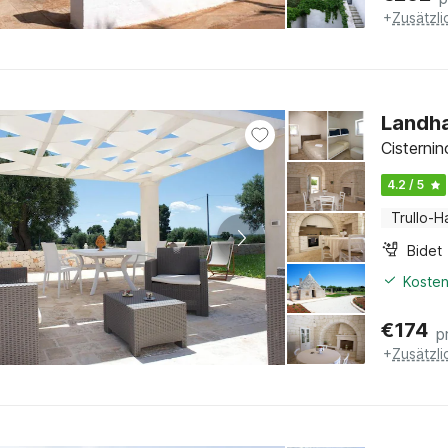
+
Zusätzl
Landha
Cisternin
4.2 / 5
Trullo-H
Bidet
Kosten
€
174
p
+
Zusätzl