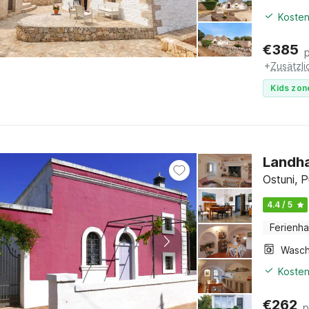
Kosten
€
385
+
Zusätzl
Kids zon
Landha
Ostuni, P
4.4 / 5
Ferienh
Kosten
€
262
p