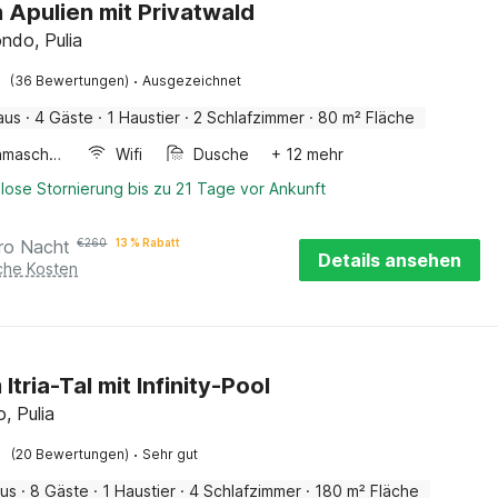
in Apulien mit Privatwald
ndo, Pulia
·
(36 Bewertungen)
Ausgezeichnet
aus
·
4 Gäste
·
1 Haustier
·
2 Schlafzimmer
·
80 m² Fläche
Waschmaschine
Wifi
Dusche
+ 12 mehr
lose Stornierung bis zu 21 Tage vor Ankunft
ro Nacht
€
260
13 % Rabatt
Details ansehen
iche Kosten
m Itria-Tal mit Infinity-Pool
o, Pulia
·
(20 Bewertungen)
Sehr gut
aus
·
8 Gäste
·
1 Haustier
·
4 Schlafzimmer
·
180 m² Fläche