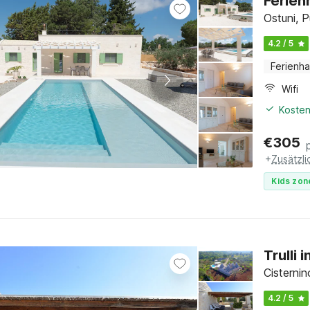
Ferien
Ostuni, P
4.2 / 5
Ferienh
Wifi
Kosten
€
305
+
Zusätzl
Kids zon
Trulli 
Cisternin
4.2 / 5