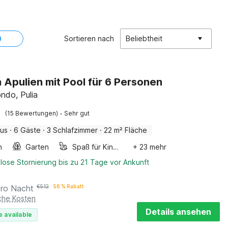
Sortieren nach
Beliebtheit
in Apulien mit Pool für 6 Personen
ndo, Pulia
·
(15 Bewertungen)
Sehr gut
aus
·
6 Gäste
·
3 Schlafzimmer
·
22 m² Fläche
n
Garten
Spaß für Kinder
+ 23 mehr
lose Stornierung bis zu 21 Tage vor Ankunft
pro Nacht
€
512
56 % Rabatt
iche Kosten
Details ansehen
e available