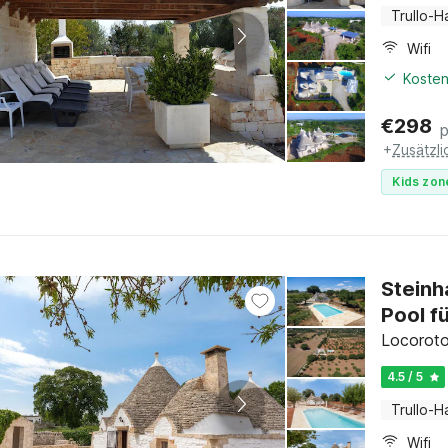
Trullo-H
Wifi
Kosten
€
298
+
Zusätzl
Kids zon
Steinh
Pool f
Locoroto
4.5 / 5
Trullo-H
Wifi