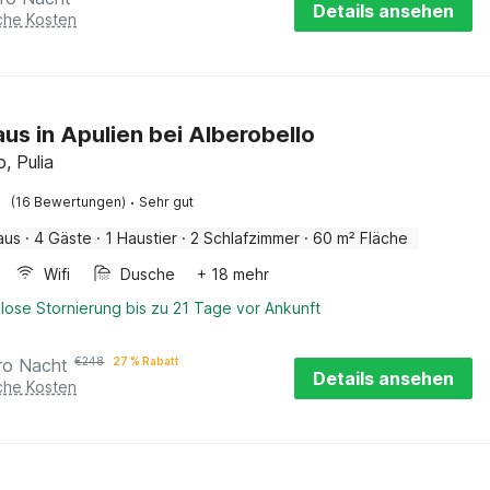
Details ansehen
iche Kosten
us in Apulien bei Alberobello
o, Pulia
·
(16 Bewertungen)
Sehr gut
aus
·
4 Gäste
·
1 Haustier
·
2 Schlafzimmer
·
60 m² Fläche
Wifi
Dusche
+ 18 mehr
lose Stornierung bis zu 21 Tage vor Ankunft
ro Nacht
€
248
27 % Rabatt
Details ansehen
iche Kosten