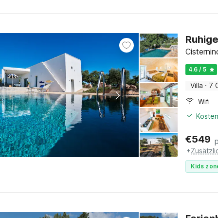
Ruhige 
Cisternin
4.6 / 5
Villa
·
7 
Wifi
Kosten
€
549
+
Zusätzl
Kids zon