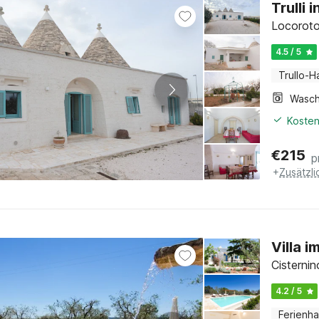
Trulli 
Locoroto
4.5 / 5
Trullo-H
Kosten
€
215
p
+
Zusätzl
Villa i
Cisternin
4.2 / 5
Ferienh