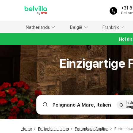
WIZARD MEMBER
+31 
Bel om
Netherlands
België
Frankrijk
Hol di
Einzigartige
In d
umg
Home
Ferienhaus Italien
Ferienhaus Apulien
Ferienhau