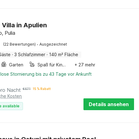
Villa in Apulien
o, Pulia
·
(22 Bewertungen)
Ausgezeichnet
Gäste
·
3 Schlafzimmer
·
140 m² Fläche
Garten
Spaß für Kinder
+ 27 mehr
lose Stornierung bis zu 43 Tage vor Ankunft
pro Nacht
€
671
15 % Rabatt
iche Kosten
Details ansehen
e available