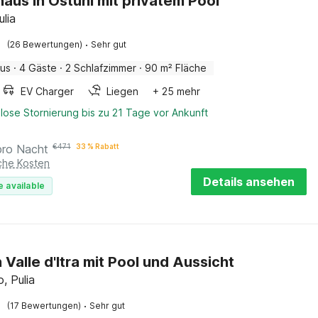
haus in Ostuni mit privatem Pool
ulia
·
(26 Bewertungen)
Sehr gut
aus
·
4 Gäste
·
2 Schlafzimmer
·
90 m² Fläche
EV Charger
Liegen
+ 25 mehr
lose Stornierung bis zu 21 Tage vor Ankunft
pro Nacht
€
471
33 % Rabatt
iche Kosten
Details ansehen
e available
in Valle d'Itra mit Pool und Aussicht
o, Pulia
·
(17 Bewertungen)
Sehr gut