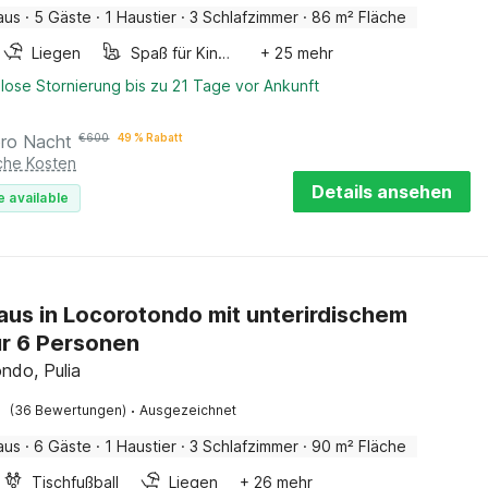
aus
·
5 Gäste
·
1 Haustier
·
3 Schlafzimmer
·
86 m² Fläche
Liegen
Spaß für Kinder
+ 25 mehr
lose Stornierung bis zu 21 Tage vor Ankunft
pro Nacht
€
600
49 % Rabatt
iche Kosten
Details ansehen
e available
aus in Locorotondo mit unterirdischem
ür 6 Personen
ndo, Pulia
·
(36 Bewertungen)
Ausgezeichnet
aus
·
6 Gäste
·
1 Haustier
·
3 Schlafzimmer
·
90 m² Fläche
Tischfußball
Liegen
+ 26 mehr