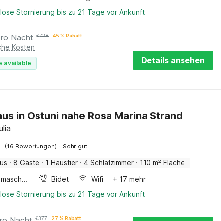
lose Stornierung bis zu 21 Tage vor Ankunft
pro Nacht
€
728
45 % Rabatt
iche Kosten
Details ansehen
e available
us in Ostuni nahe Rosa Marina Strand
ulia
·
(16 Bewertungen)
Sehr gut
aus
·
8 Gäste
·
1 Haustier
·
4 Schlafzimmer
·
110 m² Fläche
Waschmaschine
Bidet
Wifi
+ 17 mehr
lose Stornierung bis zu 21 Tage vor Ankunft
ro Nacht
€
377
27 % Rabatt