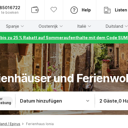
885016722
Help
Listen
 te boeken
Spanje
Oostenrijk
Italië
Duitsland
r bis zu 25 % Rabatt auf Sommeraufenthalte mit dem Code S
rienhäuser und Ferienwo
er
Datum hinzufügen
2 Gäste
,
0 H
ebung
and / Epirus
Ferienhaus Ionia