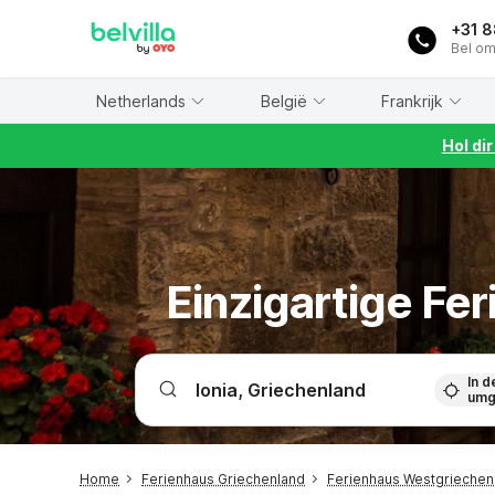
WIZARD MEMBER
+31 
Bel om
Netherlands
België
Frankrijk
Hol di
Einzigartige Fe
In d
umg
Home
Ferienhaus Griechenland
Ferienhaus Westgriechenl