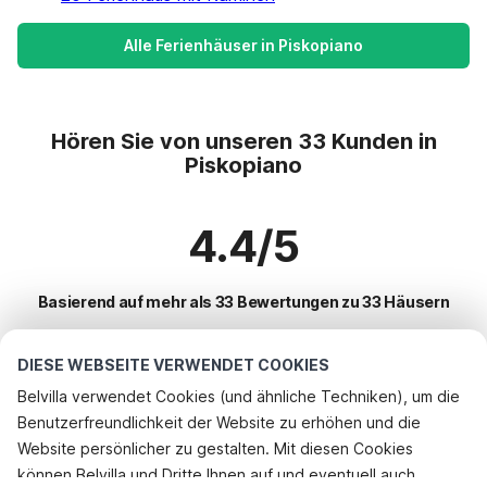
Alle Ferienhäuser in Piskopiano
Hören Sie von unseren 33 Kunden in
Piskopiano
4.4/5
Basierend auf mehr als 33 Bewertungen zu 33 Häusern
DIESE WEBSEITE VERWENDET COOKIES
Beliebteste Reiseziele für Urlaub
Belvilla verwendet Cookies (und ähnliche Techniken), um die
Benutzerfreundlichkeit der Website zu erhöhen und die
Top-Städte mit Top-Annehmlichkeiten für den Urlaub
Rufen Sie an, um zu buchen
Website persönlicher zu gestalten. Mit diesen Cookies
Kinderfreundliche Ferienunterkünfte eleftherna
können Belvilla und Dritte Ihnen auf und eventuell auch
Beliebte Ausstattungen für Urlaub in Piskopiano